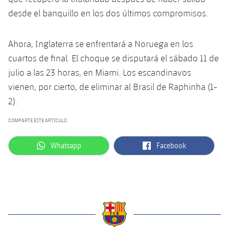
Jugadores
Clasificaciones
Juvenil
desde el banquillo en los dos últimos compromisos.
Noticias
Atletismo
plusicon
más
Fotos
Infantil
Ahora, Inglaterra se enfrentará a Noruega en los
Actualidad
Baloncesto en silla de ruedas
plusicon
más
Historia
cuartos de final. El choque se disputará el sábado 11 de
Alevín
Masculino
julio a las 23 horas, en Miami. Los escandinavos
Actualidad
Hockey sobre hielo
plusicon
más
Palmarés
vienen, por cierto, de eliminar al Brasil de Raphinha (1-
Femenino
Jugadores
2).
Actualidad
Hockey hierba
plusicon
más
Agenda
COMPARTE ESTE ARTÍCULO
Calendario
Jugadores
Noticias
Patinaje artístico
plusicon
más
label.aria.whatsapp
label.aria.facebook
Whatsapp
Facebook
Resultados
Calendario
Hockey Hierba Masculino
Escuela de Patinaje
Actualidad
Clasificaciones
Resultados
Hockey Hierba Femenino
Plantilla
Rugby
plusicon
más
Clasificaciones
Agenda
Actualidad
Voleibol
plusicon
más