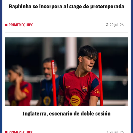
Raphinha se incorpora al stage de pretemporada
29 jul. 26
PRIMER EQUIPO
label.
FCB Barcelona badge
Inglaterra, escenario de doble sesión
28 jul. 26
PRIMER EQUIPO