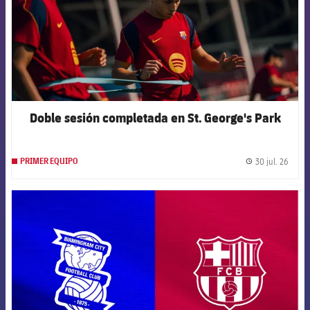
Doble sesión completada en St. George's Park
30 jul. 26
PRIMER EQUIPO
label.
FCB Barcelona badge