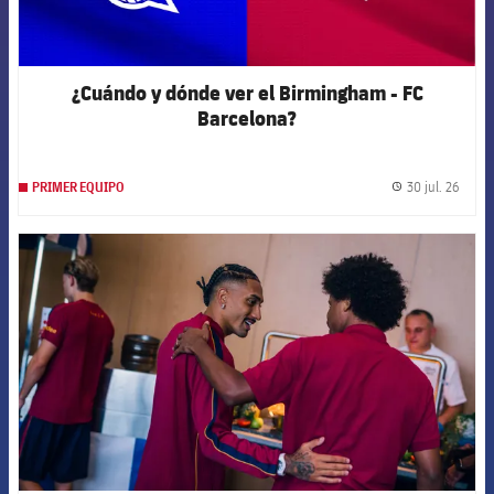
¿Cuándo y dónde ver el Birmingham - FC
Barcelona?
30 jul. 26
PRIMER EQUIPO
label.
FCB Barcelona badge