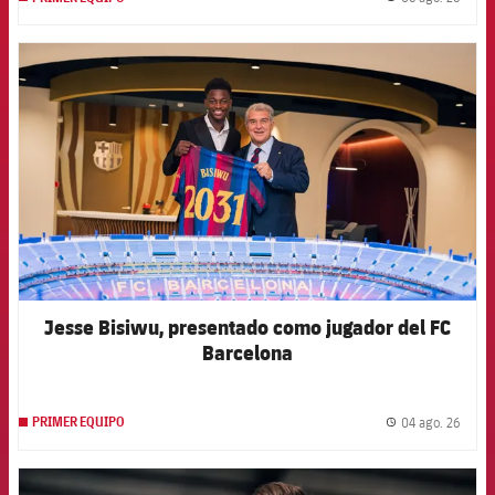
label.
FCB Barcelona badge
Jesse Bisiwu, presentado como jugador del FC
Barcelona
04 ago. 26
PRIMER EQUIPO
label.
FCB Barcelona badge