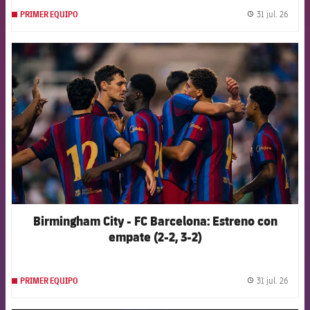
31 jul. 26
PRIMER EQUIPO
label.
FCB Barcelona badge
Birmingham City - FC Barcelona: Estreno con
empate (2-2, 3-2)
31 jul. 26
PRIMER EQUIPO
label.