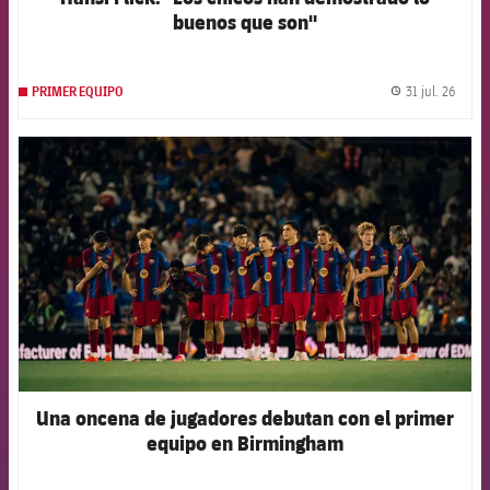
buenos que son"
31 jul. 26
PRIMER EQUIPO
label.
FCB Barcelona badge
Una oncena de jugadores debutan con el primer
equipo en Birmingham