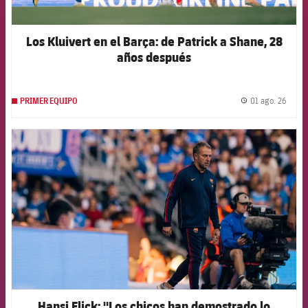
Los Kluivert en el Barça: de Patrick a Shane, 28
años después
01 ago. 26
PRIMER EQUIPO
label.
FCB Barcelona badge
Hansi Flick: "Los chicos han demostrado lo