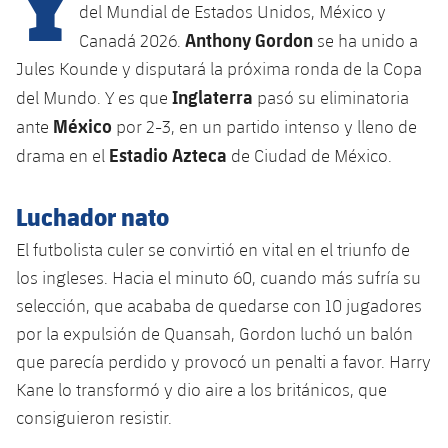
Calendario
Campus Verano
Base
del Mundial de Estados Unidos, México y
Anthony Gordon
SUB13
Canadá 2026.
se ha unido a
SUB13 B
Entradas
Barça Atlètic
plusicon
más
Jules Kounde y disputará la próxima ronda de la Copa
PLUSICON
MÁS
SUB12
Inglaterra
SUB12 C
del Mundo. Y es que
pasó su eliminatoria
Gameday Shows
Junior
Primer Equipo
Instalaciones
plusicon
más
México
ante
por 2-3, en un partido intenso y lleno de
SUB11 A
SUB11 C
Estadio Azteca
Resultados
drama en el
de Ciudad de México.
Cadete A
Actualidad
Barça Atlètic
Spotify Camp Nou
plusicon
más
SUB11 B
Clasificación
Cadete B
Luchador nato
Calendario
Actualidad
Palau Blaugrana
Base
plusicon
más
SUB10 A
El futbolista culer se convirtió en vital en el triunfo de
Jugadores
Infantil A
Entradas
Calendario
los ingleses. Hacia el minuto 60, cuando más sufría su
Estadi Johan Cruyff
Actualidad
SUB10 B
PLUSICON
MÁS
Fotos
selección, que acababa de quedarse con 10 jugadores
Infantil B
Resultados
Resultados
Juvenil
por la expulsión de Quansah, Gordon luchó un balón
Barça Cafe
Primer equipo
SUB9 A
plusicon
más
plusicon
más
Historia
Mini
que parecía perdido y provocó un penalti a favor. Harry
Clasificaciones
Clasificaciones
Cadete A
Ciutat Esportiva
Actualidad
Kane lo transformó y dio aire a los británicos, que
SUB9 B
Barça Atlètic
plusicon
más
Servicios
Palmarés
plusicon
más
consiguieron resistir.
Jugadores
Jugadores
Cadete B
Calendario
SUB8 A
La Masia
Actualidad
Base