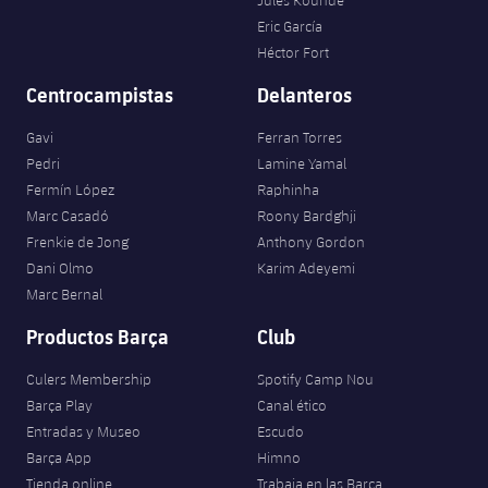
Jules Kounde
Eric García
Héctor Fort
Centrocampistas
Delanteros
Gavi
Ferran Torres
Pedri
Lamine Yamal
Fermín López
Raphinha
Marc Casadó
Roony Bardghji
Frenkie de Jong
Anthony Gordon
Dani Olmo
Karim Adeyemi
Marc Bernal
Productos Barça
Club
Culers Membership
Spotify Camp Nou
Barça Play
Canal ético
Entradas y Museo
Escudo
Barça App
Himno
Tienda online
Trabaja en las Barça