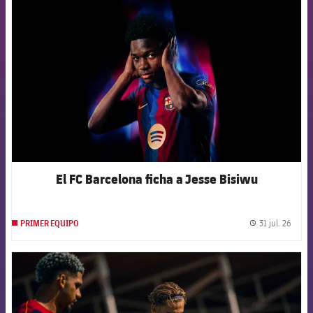
FCB Barcelona badge
El FC Barcelona ficha a Jesse Bisiwu
31 jul. 26
PRIMER EQUIPO
label.
FCB Barcelona badge