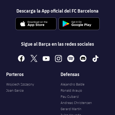
Descarga la App oficial del FC Barcelona
Sigue al Barça en las redes sociales
facebook
x
youtube
instagram
spotify
discord
tiktok
Porteros
Defensas
Wojciech Szczęsny
Alejandro Balde
Joan Garcia
Ronald Araujo
Pau Cubarsí
Andreas Christensen
Gerard Martín