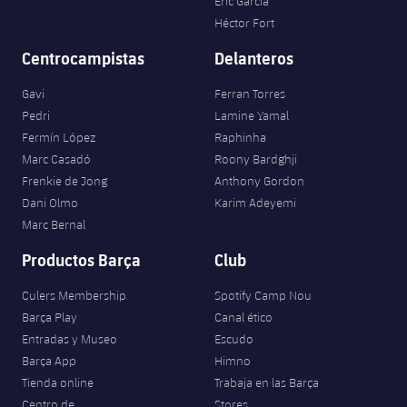
Eric García
Héctor Fort
Centrocampistas
Delanteros
Gavi
Ferran Torres
Pedri
Lamine Yamal
Fermín López
Raphinha
Marc Casadó
Roony Bardghji
Frenkie de Jong
Anthony Gordon
Dani Olmo
Karim Adeyemi
Marc Bernal
Productos Barça
Club
Culers Membership
Spotify Camp Nou
Barça Play
Canal ético
Entradas y Museo
Escudo
Barça App
Himno
Tienda online
Trabaja en las Barça
Centro de
Stores