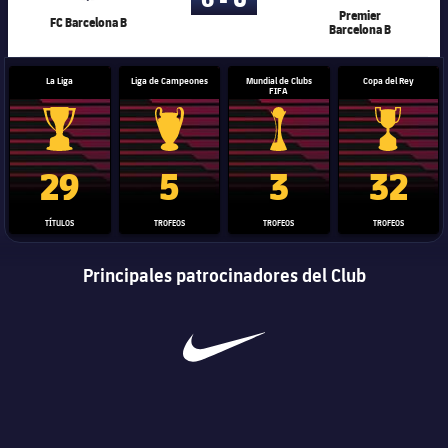
Premier
FC Barcelona B
Barcelona B
La Liga
Liga de Campeones
Mundial de Clubs
Copa del Rey
FIFA
Trofeo de La Liga
Trofeo de la Liga de Campeones
Trofeo del Mundial de Clube
Copa del 
29
5
3
32
TÍTULOS
TROFEOS
TROFEOS
TROFEOS
Principales patrocinadores del Club