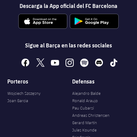
Descarga la App oficial del FC Barcelona
Sigue al Barça en las redes sociales
facebook
x
youtube
instagram
spotify
discord
tiktok
Porteros
Defensas
Wojciech Szczęsny
Alejandro Balde
Joan Garcia
Ronald Araujo
Pau Cubarsí
Andreas Christensen
Gerard Martín
Jules Kounde