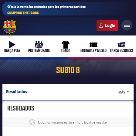
⚽Ya a la venta las entradas para los primeros partidos
COMPRAR ENTRADAS
FC Barcelona club badge
b-play
culers-ball
uniform
ticket-full
ticket-v
BARÇA PLAY
PRETEMPORADA
TIENDA
ENTRADAS Y MUSEO
BARÇA BUSINESS
SUB10 B
Resultados
MÁS
LABEL.
Jugadores
RESULTADOS
Calendario
Todos los horarios están en hora local peninsular
label.share.globe
Clasificaciones