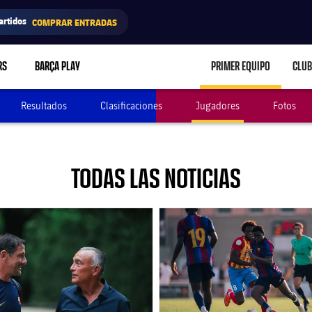
artidos
COMPRAR ENTRADAS
RS
BARÇA PLAY
PRIMER EQUIPO
CLUB
LABEL.ARIA.CARE
Resultados
Clasificaciones
Jugadores
Fotos
TODAS LAS NOTICIAS
club badge
FC Barcelona club badge