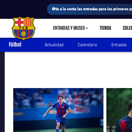
⚽Ya a la venta las entradas para los primeros p
ENTRADAS Y MUSEO
TIENDA
CULE
LABEL.SHARE.CARETDOWN
FC Barcelona club badge
Fútbol
Actualidad
Calendario
Entradas
FC Barcelona club badge
FC Barcelona 