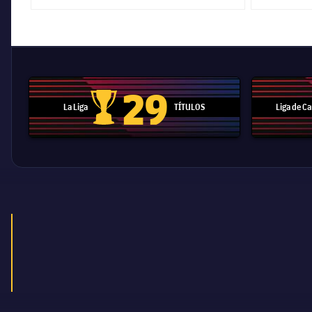
29
La Liga
TÍTULOS
Liga de 
Trofeo de La Liga