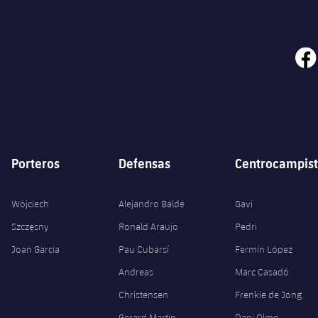
face
Porteros
Defensas
Centrocampist
Wojciech
Alejandro Balde
Gavi
Szczęsny
Ronald Araujo
Pedri
Joan Garcia
Pau Cubarsí
Fermín López
Andreas
Marc Casadó
Christensen
Frenkie de Jong
Gerard Martín
Dani Olmo