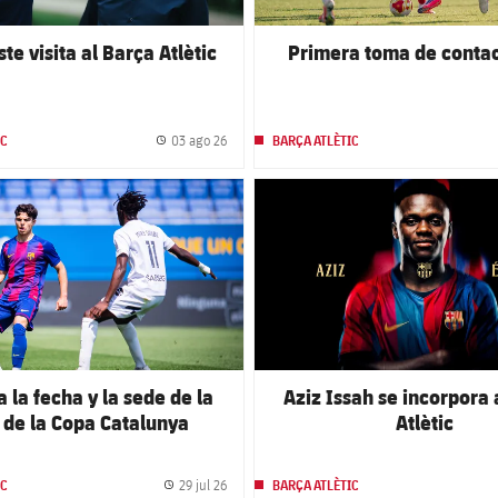
te visita al Barça Atlètic
Primera toma de contact
03 ago 26
IC
BARÇA ATLÈTIC
Fecha de publicación
club badge
FC Barcelona club badge
a la fecha y la sede de la
Aziz Issah se incorpora 
l de la Copa Catalunya
Atlètic
29 jul 26
IC
BARÇA ATLÈTIC
Fecha de publicación