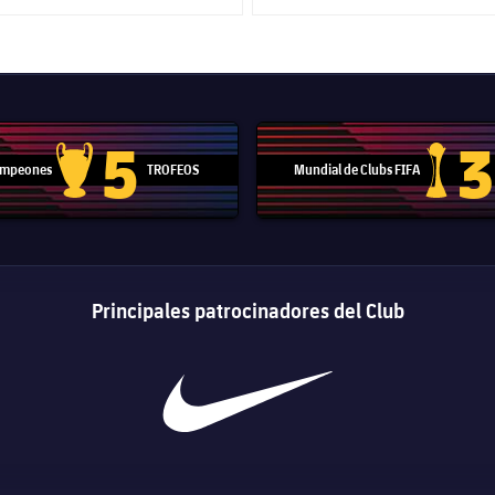
5
3
Campeones
TROFEOS
Mundial de Clubs FIFA
Trofeo de la Liga de Campeones
Trofeo del
Principales patrocinadores del Club