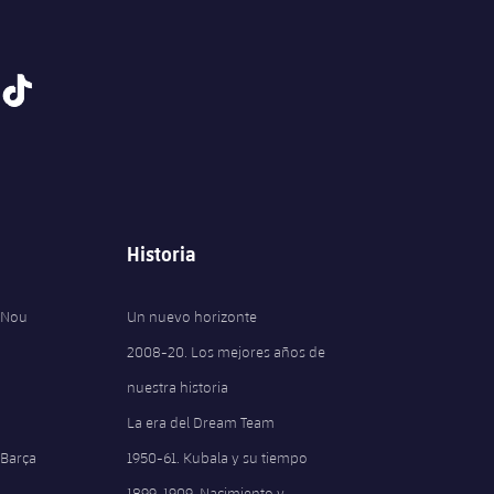
tiktok
Historia
 Nou
Un nuevo horizonte
2008-20. Los mejores años de
nuestra historia
La era del Dream Team
 Barça
1950-61. Kubala y su tiempo
1899-1909. Nacimiento y