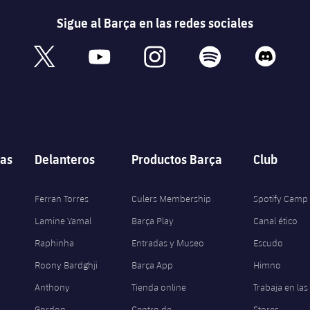
Sigue al Barça en las redes sociales
book
x
youtube
instagram
spotify
discord
as
Delanteros
Productos Barça
Club
Ferran Torres
Culers Membership
Spotify Camp
Lamine Yamal
Barça Play
Canal ético
Raphinha
Entradas y Museo
Escudo
Roony Bardghji
Barça App
Himno
Anthony
Tienda online
Trabaja en las
Gordon
Centro de
Stores