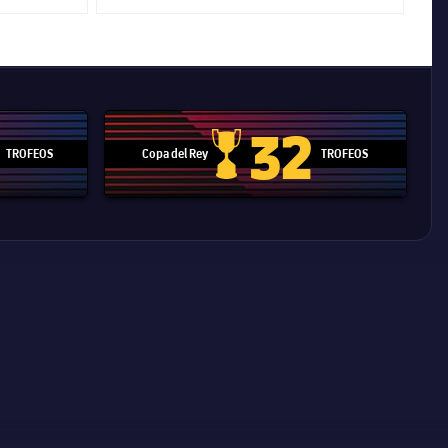
32
TROFEOS
Copa del Rey
TROFEOS
 Mundial de Clubes
Copa del Rey