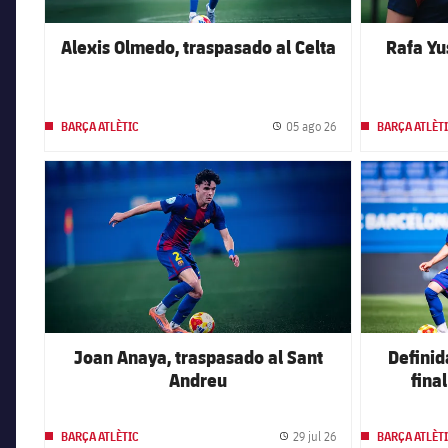
Alexis Olmedo, traspasado al Celta
Rafa Yus
05 ago 26
BARÇA ATLÈTIC
BARÇA ATLÈT
Fecha de publicación
FC Barcelona club badge
FC Barcelona 
Joan Anaya, traspasado al Sant
Definid
Andreu
fina
29 jul 26
BARÇA ATLÈTIC
BARÇA ATLÈT
Fecha de publicación