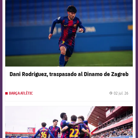
Dani Rodríguez, traspasado al Dinamo de Zagreb
02 jul. 26
BARÇA ATLÈTIC
label.
FCB Barcelona badge