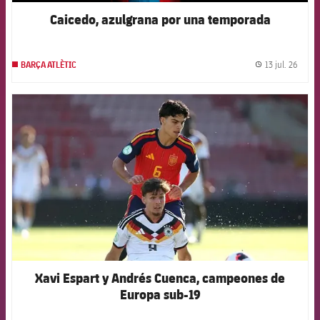
Caicedo, azulgrana por una temporada
13 jul. 26
BARÇA ATLÈTIC
label.
FCB Barcelona badge
Xavi Espart y Andrés Cuenca, campeones de
Europa sub-19