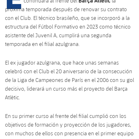
Barça Atlètic
continuará al frente del
la
próxima temporada después de renovar su contrato
con el Club. El técnico brasileño, que se incorporó a la
plusicon
más
estructura del Fútbol Formativo en 2023 como técnico
asistente del Juvenil A, cumplirá una segunda
Instalaciones
temporada en el filial azulgrana.
Spotify Camp Nou
El ex jugador azulgrana, que hace unas semanas
Palau Blaugrana
celebró con el Club el 20 aniversario de la consecución
de la Liga de Campeones de París en el 2006 con su gol
Estadi Johan Cruyff
decisivo, liderará un curso más el proyecto del Barça
Atlètic.
Barça Cafe
plusicon
más
En su primer curso al frente del filial cumplió con los
Ciutat Esportiva
objetivos de formación y proyección de los jugadores,
Servicios
plusicon
más
con muchos de ellos con presencia en el primer equipo
La Masia