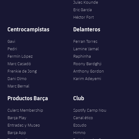
Jules Kounde
Eric García
Héctor Fort
Centrocampistas
Delanteros
Gavi
Ferran Torres
Pedri
Lamine Yamal
Fermín López
Raphinha
Marc Casadó
Roony Bardghji
Frenkie de Jong
Anthony Gordon
Dani Olmo
Karim Adeyemi
Marc Bernal
Productos Barça
Club
Culers Membership
Spotify Camp Nou
Barça Play
Canal ético
Entradas y Museo
Escudo
Barça App
Himno