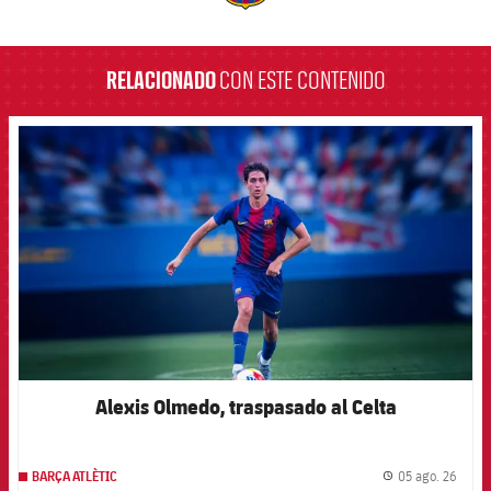
label.aria.barcelona
RELACIONADO
CON ESTE CONTENIDO
FCB Barcelona badge
Alexis Olmedo, traspasado al Celta
05 ago. 26
BARÇA ATLÈTIC
label.