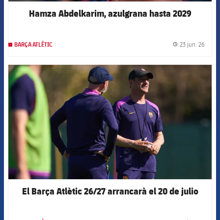
Hamza Abdelkarim, azulgrana hasta 2029
23 jun. 26
BARÇA ATLÈTIC
label.
FCB Barcelona badge
El Barça Atlètic 26/27 arrancarà el 20 de julio