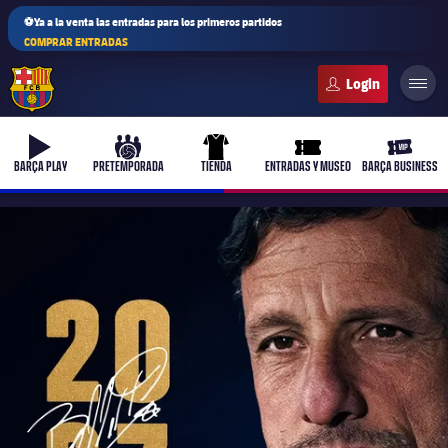
⚽Ya a la venta las entradas para los primeros partidos
COMPRAR ENTRADAS
FC Barcelona club badge
b-play
culers-ball
uniform
ticket-full
ticket-v
BARÇA PLAY
PRETEMPORADA
TIENDA
ENTRADAS Y MUSEO
BARÇA BUSINESS