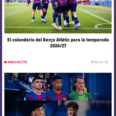
El calendario del Barça Atlètic para la temporada
2026/27
30 jun. 26
BARÇA ATLÈTIC
label.
FCB Barcelona badge