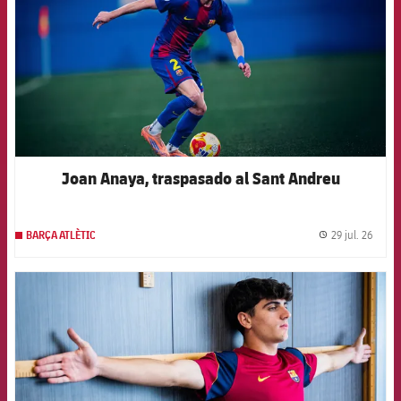
Joan Anaya, traspasado al Sant Andreu
29 jul. 26
BARÇA ATLÈTIC
label.
FCB Barcelona badge