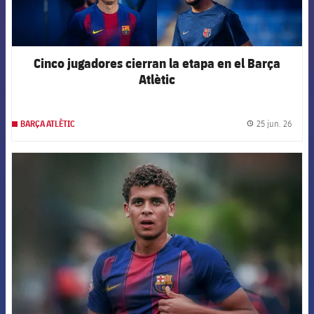
Cinco jugadores cierran la etapa en el Barça
Atlètic
25 jun. 26
BARÇA ATLÈTIC
label.
FCB Barcelona badge