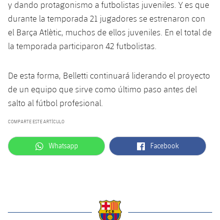
Servicios Médicos
y dando protagonismo a futbolistas juveniles. Y es que
Acreditaciones
durante la temporada 21 jugadores se estrenaron con
Accesibilidad
el Barça Atlètic, muchos de ellos juveniles. En el total de
Instalaciones
la temporada participaron 42 futbolistas.
De esta forma, Belletti continuará liderando el proyecto
de un equipo que sirve como último paso antes del
salto al fútbol profesional.
COMPARTE ESTE ARTÍCULO
label.aria.whatsapp
label.aria.facebook
Whatsapp
Facebook