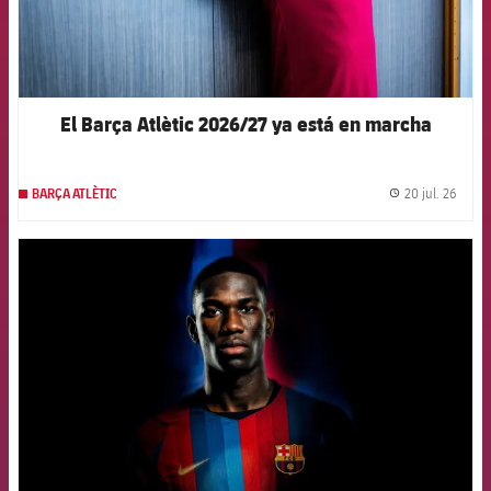
El Barça Atlètic 2026/27 ya está en marcha
20 jul. 26
BARÇA ATLÈTIC
label.
FCB Barcelona badge