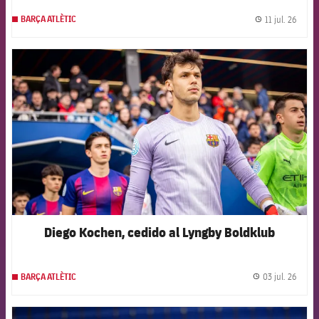
11 jul. 26
BARÇA ATLÈTIC
label.
FCB Barcelona badge
Diego Kochen, cedido al Lyngby Boldklub
03 jul. 26
BARÇA ATLÈTIC
label.
FCB Barcelona badge