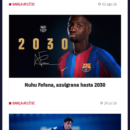
02 ago 26
BARÇA ATLÈTIC
Fecha de
FC Barcelona club badge
Nuhu Fofana, azulgrana hasta 2030
29 jul 26
BARÇA ATLÈTIC
Fecha de
FC Barcelona club badge