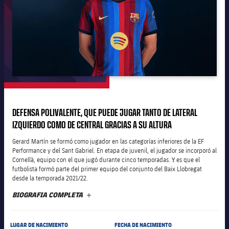
plusicon
más
Junta Directiva
plusicon
más
Estructura ejecutiva
Barça Academy
plusicon
más
Organigramas
Más que un club
chevron-right
label.aria.chevronright
DEFENSA POLIVALENTE, QUE PUEDE JUGAR TANTO DE LATERAL
Década a década
IZQUIERDO COMO DE CENTRAL GRACIAS A SU ALTURA
Órganos
Masia 360
chevron-right
label.aria.chevronright
Presidentes
Gerard Martín se formó como jugador en las categorías inferiores de la EF
Performance y del Sant Gabriel. En etapa de juvenil, el jugador se incorporó al
Cornellà, equipo con el que jugó durante cinco temporadas. Y es que el
Documents
La Masia
chevron-right
label.aria.chevronright
Jugadores de leyenda
futbolista formó parte del primer equipo del conjunto del Baix Llobregat
desde la temporada 2021/22.
Comisiones y órganos
BIOGRAFIA COMPLETA
MÁS
Entrenadores
chevron-right
label.aria.chevronright
Centro de documentación
LUGAR DE NACIMIENTO
FECHA DE NACIMIENTO