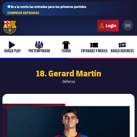
⚽Ya a la venta las entradas para los primeros partidos
COMPRAR ENTRADAS
FC Barcelona club badge
b-play
culers-ball
uniform
ticket-full
ticket-v
BARÇA PLAY
PRETEMPORADA
TIENDA
ENTRADAS Y MUSEO
BARÇA BUSINESS
18. Gerard Martín
Defensa