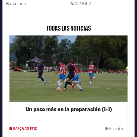
Barcelona
26/02/2002
plusicon
más
TODAS LAS NOTICIAS
Instalaciones
FC Barcelona club badge
Spotify Camp Nou
Palau Blaugrana
Estadi Johan Cruyff
Barça Cafe
plusicon
más
Un paso más en la preparación (1-1)
Ciutat Esportiva
Servicios
plusicon
más
Hace 6 h
BARÇA ATLÈTIC
Fecha de
La Masia