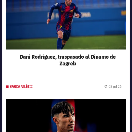
Dani Rodríguez, traspasado al Dinamo de
Zagreb
02 jul 26
BARÇA ATLÈTIC
Fecha 
FC Barcelona club badge