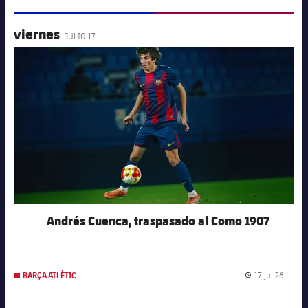
viernes
JULIO 17
FC Barcelona club badge
Andrés Cuenca, traspasado al Como 1907
17 jul 26
BARÇA ATLÈTIC
Fecha 