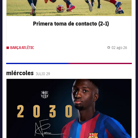
Primera toma de contacto (2-1)
02 ago 26
BARÇA ATLÈTIC
Fecha 
miércoles
JULIO 29
FC Barcelona club badge