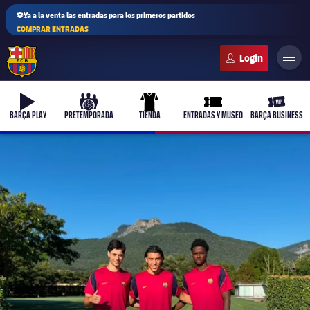
⚽Ya a la venta las entradas para los primeros partidos
COMPRAR ENTRADAS
FC Barcelona club badge
b-play
culers-ball
uniform
ticket-full
ticket-v
BARÇA PLAY
PRETEMPORADA
TIENDA
ENTRADAS Y MUSEO
BARÇA BUSINESS