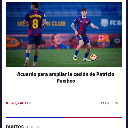
FC Barcelona club badge
Acuerdo para ampliar la cesión de Patricio
Pacifico
09 jul 26
BARÇA ATLÈTIC
Fecha 
martes
JULIO 07