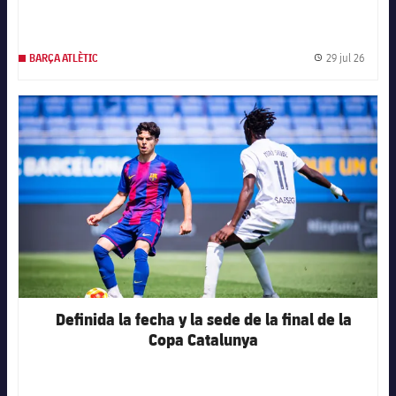
29 jul 26
BARÇA ATLÈTIC
Fecha 
FC Barcelona club badge
Definida la fecha y la sede de la final de la
Copa Catalunya