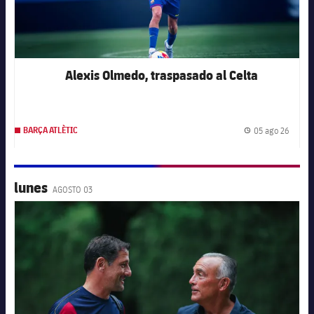
Servicios Médicos
Acreditaciones
Accesibilidad
Instalaciones
Alexis Olmedo, traspasado al Celta
05 ago 26
BARÇA ATLÈTIC
Fecha 
lunes
AGOSTO 03
FC Barcelona club badge