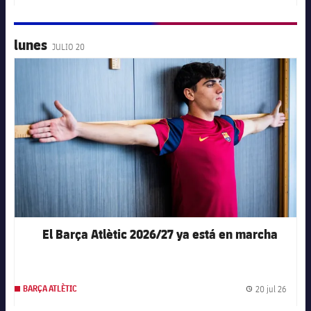
lunes
JULIO 20
FC Barcelona club badge
El Barça Atlètic 2026/27 ya está en marcha
20 jul 26
BARÇA ATLÈTIC
Fecha 