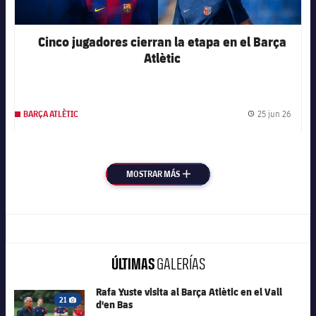
Cinco jugadores cierran la etapa en el Barça
Atlètic
25 jun 26
BARÇA ATLÈTIC
Fecha 
MOSTRAR MÁS
MÁS
ÚLTIMAS
GALERÍAS
Rafa Yuste visita al Barça Atlètic en el Vall
FC Barcelona club badge
21
d'en Bas
Icono de cámara