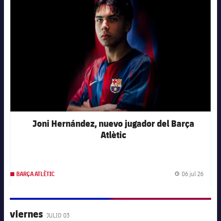
FC Barcelona club badge
Joni Hernández, nuevo jugador del Barça
Atlètic
06 jul 26
BARÇA ATLÈTIC
Fecha 
viernes
JULIO 03