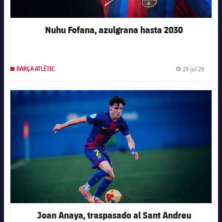
Nuhu Fofana, azulgrana hasta 2030
29 jul 26
BARÇA ATLÈTIC
Fecha 
FC Barcelona club badge
Joan Anaya, traspasado al Sant Andreu