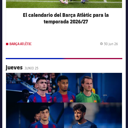
El calendario del Barça Atlètic para la
temporada 2026/27
30 jun 26
BARÇA ATLÈTIC
Fecha 
jueves
JUNIO 25
FC Barcelona club badge