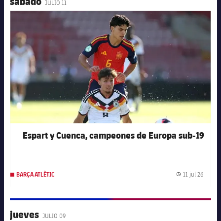
sábado
JULIO 11
FC Barcelona club badge
Espart y Cuenca, campeones de Europa sub-19
11 jul 26
BARÇA ATLÈTIC
Fecha 
jueves
JULIO 09