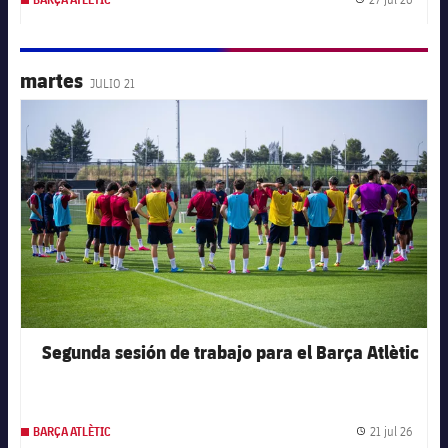
Fecha 
martes
JULIO 21
FC Barcelona club badge
Segunda sesión de trabajo para el Barça Atlètic
21 jul 26
BARÇA ATLÈTIC
Fecha 