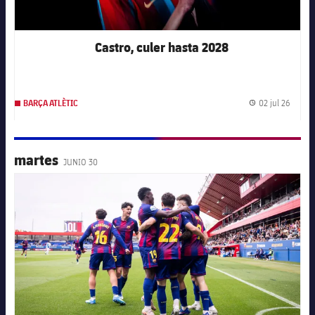
Castro, culer hasta 2028
02 jul 26
BARÇA ATLÈTIC
Fecha 
martes
JUNIO 30
FC Barcelona club badge