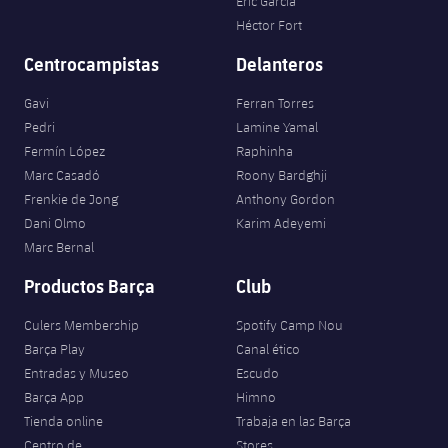
Eric García
Héctor Fort
Centrocampistas
Delanteros
Gavi
Ferran Torres
Pedri
Lamine Yamal
Fermín López
Raphinha
Marc Casadó
Roony Bardghji
Frenkie de Jong
Anthony Gordon
Dani Olmo
Karim Adeyemi
Marc Bernal
Productos Barça
Club
Culers Membership
Spotify Camp Nou
Barça Play
Canal ético
Entradas y Museo
Escudo
Barça App
Himno
Tienda online
Trabaja en las Barça
Centro de
Stores