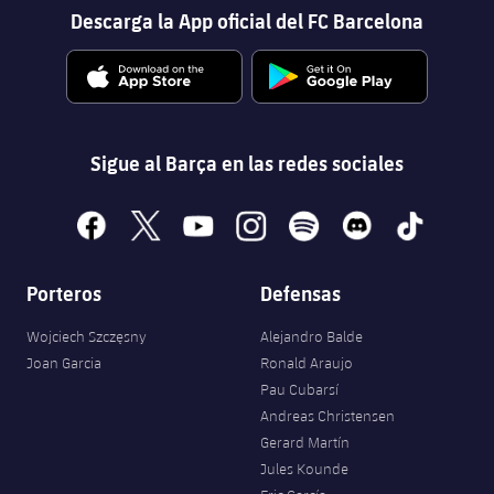
Descarga la App oficial del FC Barcelona
Sigue al Barça en las redes sociales
facebook
x
youtube
instagram
spotify
discord
tiktok
Porteros
Defensas
Wojciech Szczęsny
Alejandro Balde
Joan Garcia
Ronald Araujo
Pau Cubarsí
Andreas Christensen
Gerard Martín
Jules Kounde