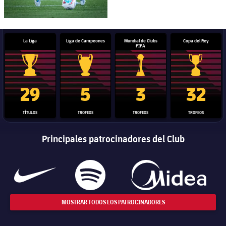
La Liga
Liga de Campeones
Mundial de Clubs
Copa del Rey
FIFA
Trofeo de La Liga
Trofeo de la Liga de Campeones
Trofeo del Mundial de Clube
Copa del 
29
5
3
32
TÍTULOS
TROFEOS
TROFEOS
TROFEOS
Principales patrocinadores del Club
MOSTRAR TODOS LOS PATROCINADORES