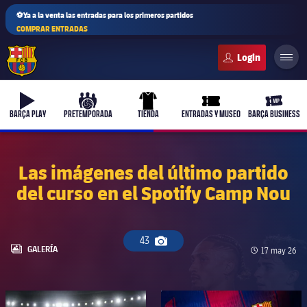
⚽Ya a la venta las entradas para los primeros partidos
COMPRAR ENTRADAS
FC Barcelona club badge
b-play
culers-ball
uniform
ticket-full
ticket-v
BARÇA PLAY
PRETEMPORADA
TIENDA
ENTRADAS Y MUSEO
BARÇA BUSINESS
Las imágenes del último partido
del curso en el Spotify Camp Nou
PLUSICON
MÁS
Primer equipo
43
Icono de cámara
Femenino
LABEL.ARIA.GALLERY
GALERÍA
Fecha de pub
17 may 26
plusicon
más
Actualidad
Barça Atlètic
plusicon
más
FC Barcelona club badge
FC Barcelona club badge