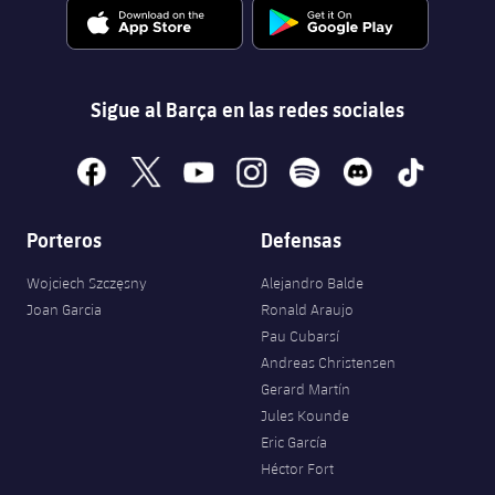
Jugadores
Noticias
Apúntate a las amateurs
plusicon
más
Calendario
Voleibol masculino
Apúntate a las amateurs
Sigue al Barça en las redes sociales
PLUSICON
MÁS
Resultados
Voleibol femenino
Carnet de las Secciones Amateurs
League of Legends
facebook
x
youtube
instagram
spotify
discord
tiktok
Clasificaciones
VALORANT Rising
Porteros
Defensas
Fotos
VALORANT Game Changers
Wojciech Szczęsny
Alejandro Balde
Joan Garcia
Ronald Araujo
eFootball
Pau Cubarsí
Andreas Christensen
Gerard Martín
Jules Kounde
Eric García
Héctor Fort