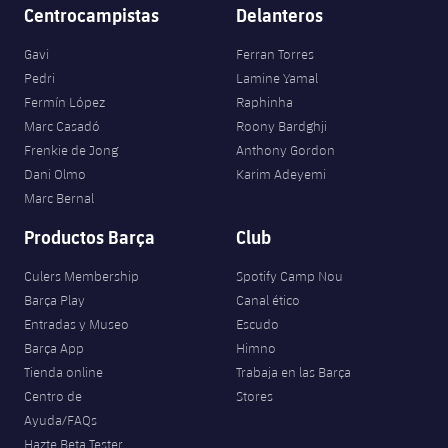
Centrocampistas
Delanteros
Gavi
Ferran Torres
Pedri
Lamine Yamal
Fermín López
Raphinha
Marc Casadó
Roony Bardghji
Frenkie de Jong
Anthony Gordon
Dani Olmo
Karim Adeyemi
Marc Bernal
Productos Barça
Club
Culers Membership
Spotify Camp Nou
Barça Play
Canal ético
Entradas y Museo
Escudo
Barça App
Himno
Tienda online
Trabaja en las Barça
Centro de
Stores
Ayuda/FAQs
Hazte Beta Tester