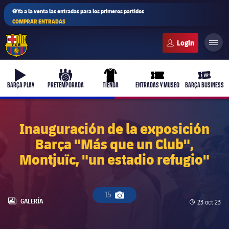
⚽Ya a la venta las entradas para los primeros partidos
COMPRAR ENTRADAS
FC Barcelona club badge
b-play
culers-ball
uniform
ticket-full
ticket-v
BARÇA PLAY
PRETEMPORADA
TIENDA
ENTRADAS Y MUSEO
BARÇA BUSINESS
Inauguración de la exposición
Barça "Más que un Club",
PLUSICON
MÁS
Montjuïc, "un estadio refugio"
Primer equipo
Femenino
plusicon
más
15
Icono de cámara
LABEL.ARIA.GALLERY
GALERÍA
Fecha de pu
23 oct 23
Actualidad
Barça Atlètic
plusicon
más