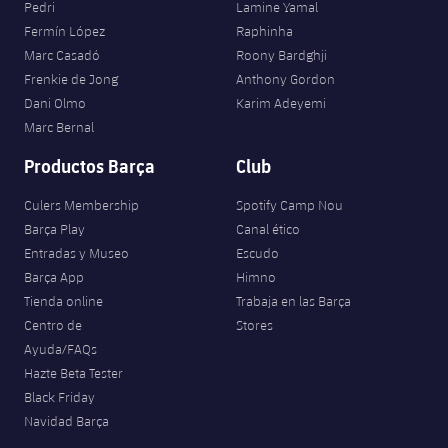
Pedri
Lamine Yamal
Fermín López
Raphinha
Marc Casadó
Roony Bardghji
Frenkie de Jong
Anthony Gordon
Dani Olmo
Karim Adeyemi
Marc Bernal
Productos Barça
Club
Culers Membership
Spotify Camp Nou
Barça Play
Canal ético
Entradas y Museo
Escudo
Barça App
Himno
Tienda online
Trabaja en las Barça
Centro de
Stores
Ayuda/FAQs
Hazte Beta Tester
Black Friday
Navidad Barça