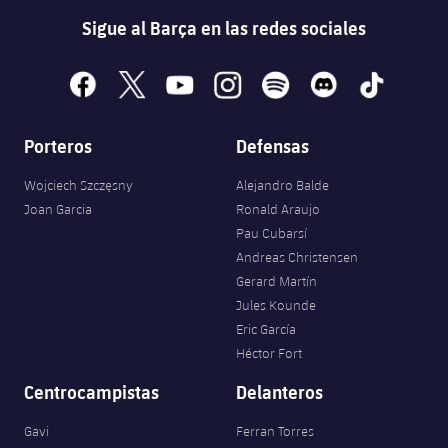
Sigue al Barça en las redes sociales
facebook
x
youtube
instagram
spotify
discord
tiktok
Porteros
Defensas
Wojciech Szczęsny
Alejandro Balde
Joan Garcia
Ronald Araujo
Pau Cubarsí
Andreas Christensen
Gerard Martín
Jules Kounde
Eric García
Héctor Fort
Centrocampistas
Delanteros
Gavi
Ferran Torres