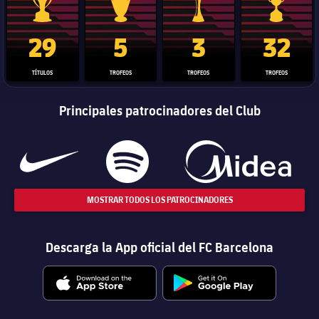
Trofeo de La Liga
Trofeo de la Liga de Campeones
Trofeo del Mundial de Clube
Copa del 
29
5
3
32
TÍTULOS
TROFEOS
TROFEOS
TROFEOS
Principales patrocinadores del Club
MOSTRAR TODOS LOS PATROCINADORES
Descarga la App oficial del FC Barcelona