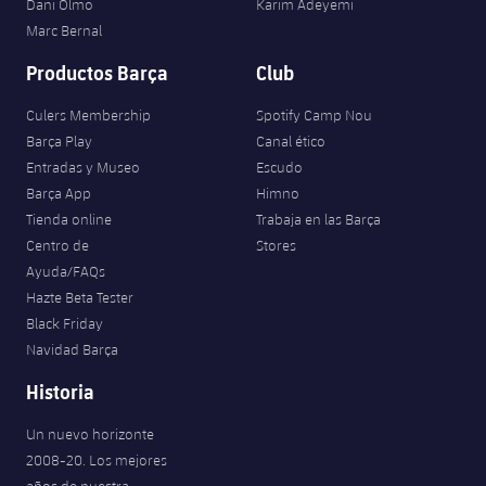
Dani Olmo
Karim Adeyemi
plusicon
más
Servicios Médicos
Acreditaciones
Fotos
Fotos
Marc Bernal
Infantil A
Entradas
SUB8 B
Calendario
Campus Verano
Actualidad
Accesibilidad
Productos Barça
Club
Historia
Instalaciones
Infantil B
Resultados
Resultados
Juvenil
Culers Membership
Spotify Camp Nou
PLUSICON
MÁS
Palmarés
Barça Play
Canal ético
Clasificaciones
Jugadores
Cadete
Primer equipo
Entradas y Museo
Escudo
plusicon
más
Barça App
Himno
Jugadors
Clasificaciones
Infantil
Tienda online
Trabaja en las Barça
Actualidad
Barça Atlètic
plusicon
más
Centro de
Stores
Fotos
Alevín
Ayuda/FAQs
Calendario
Actualidad
Base
Hazte Beta Tester
plusicon
más
Palmarés
Black Friday
Entradas
Calendario
Campus Verano
Actualidad
Navidad Barça
Historia
Resultados
Historia
Resultados
Barça C
PLUSICON
MÁS
Un nuevo horizonte
Clasificaciones
Jugadores
Junior
Información general
2008-20. Los mejores
plusicon
más