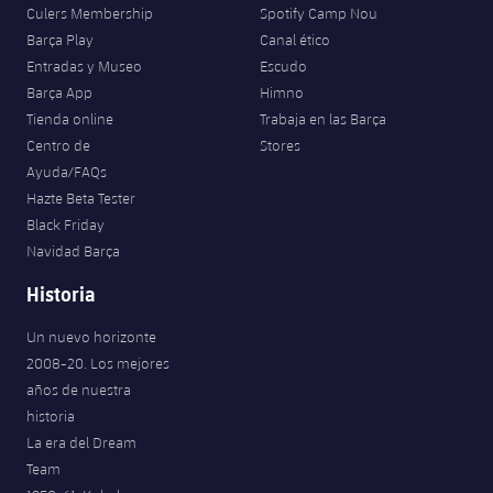
plusicon
más
Servicios Médicos
Culers Membership
Spotify Camp Nou
Acreditaciones
Fotos
Fotos
Infantil A
Barça Play
Canal ético
Entradas
SUB8 B
Calendario
Campus Verano
Actualidad
Entradas y Museo
Escudo
Accesibilidad
Historia
Instalaciones
Infantil B
Barça App
Himno
Resultados
Resultados
Juvenil
Tienda online
Trabaja en las Barça
PLUSICON
MÁS
Palmarés
Centro de
Stores
Clasificaciones
Jugadores
Cadete
Primer equipo
Ayuda/FAQs
plusicon
más
Hazte Beta Tester
Jugadors
Clasificaciones
Infantil
Black Friday
Actualidad
Barça Atlètic
plusicon
más
Navidad Barça
Fotos
Alevín
Calendario
Actualidad
Historia
Base
plusicon
más
Palmarés
Un nuevo horizonte
Entradas
Calendario
Campus Verano
Actualidad
2008-20. Los mejores
Historia
años de nuestra
Resultados
Resultados
Barça C
historia
PLUSICON
MÁS
La era del Dream
Clasificaciones
Jugadores
Junior
Información general
Team
plusicon
más