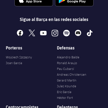
Sigue al Barça en las redes sociales
facebook
x
youtube
instagram
spotify
discord
tiktok
Porteros
Defensas
Wojciech Szczęsny
Alejandro Balde
Joan Garcia
Ronald Araujo
Pau Cubarsí
Andreas Christensen
Gerard Martín
Jules Kounde
Eric García
Héctor Fort
Centrocampistas
Delanteros