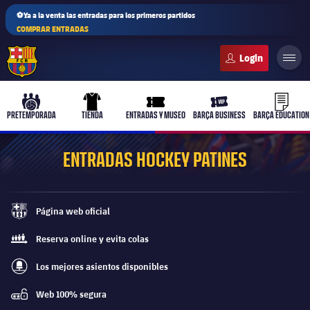
⚽Ya a la venta las entradas para los primeros partidos
COMPRAR ENTRADAS
FC Barcelona club badge
b-play
culers-ball
uniform
ticket-full
ticket-v
PRETEMPORADA
TIENDA
ENTRADAS Y MUSEO
BARÇA BUSINESS
BARÇA EDUCATION
ENTRADAS HOCKEY PATINES
PLUSICON
MÁS
Página web oficial
Primer equipo
barca-monochrome
Reserva online y evita colas
queue
Femenino
plusicon
más
Los mejores asientos disponibles
best-seats-regular
Actualidad
Barça Atlètic
Web 100% segura
plusicon
más
password