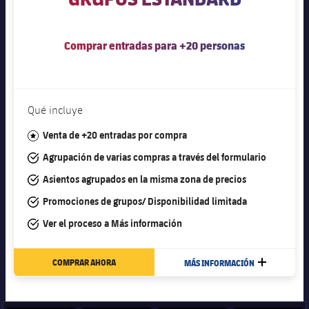
Jugadores
Clasificaciones
Juvenil
Noticias
Atletismo
plusicon
más
Fotos
Comprar entradas para +20 personas
Infantil
Actualidad
Baloncesto en silla de ruedas
plusicon
más
Historia
Alevín
Masculino
Actualidad
Hockey sobre hielo
plusicon
más
Qué incluye
Palmarés
Femenino
Jugadores
#star
Venta de +20 entradas por compra
Actualidad
Hockey hierba
plusicon
más
#tick
Agrupación de varias compras a través del formulario
Agenda
Calendario
Jugadores
Noticias
Patinaje artístico
#tick
Asientos agrupados en la misma zona de precios
plusicon
más
#tick
Promociones de grupos/ Disponibilidad limitada
Resultados
Calendario
Hockey Hierba Masculino
Escuela de Patinaje
Actualidad
#tick
Ver el proceso a
Más información
Clasificaciones
Resultados
Hockey Hierba Femenino
Plantilla
Rugby
plusicon
más
COMPRAR AHORA
MÁS INFORMACIÓN
MÁS
Clasificaciones
Agenda
Actualidad
Voleibol
plusicon
más