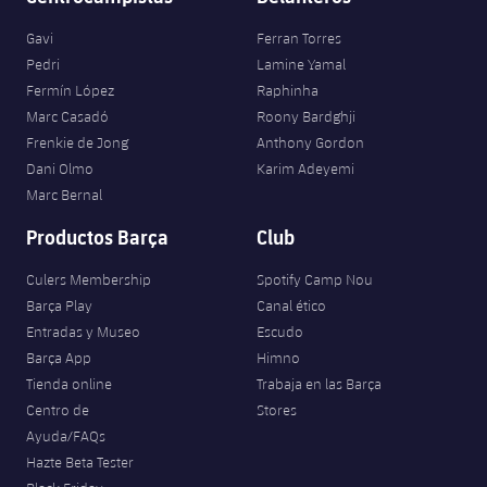
Gavi
Ferran Torres
Pedri
Lamine Yamal
Fermín López
Raphinha
Marc Casadó
Roony Bardghji
Frenkie de Jong
Anthony Gordon
Dani Olmo
Karim Adeyemi
Marc Bernal
Productos Barça
Club
Culers Membership
Spotify Camp Nou
Barça Play
Canal ético
Entradas y Museo
Escudo
Barça App
Himno
Tienda online
Trabaja en las Barça
Centro de
Stores
Ayuda/FAQs
Hazte Beta Tester