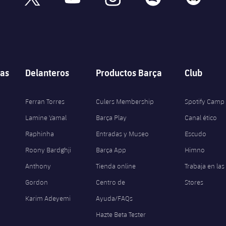
as
Delanteros
Productos Barça
Club
Ferran Torres
Culers Membership
Spotify Camp
Lamine Yamal
Barça Play
Canal ético
Raphinha
Entradas y Museo
Escudo
Roony Bardghji
Barça App
Himno
Anthony
Tienda online
Trabaja en las
Gordon
Centro de
Stores
Karim Adeyemi
Ayuda/FAQs
Hazte Beta Tester