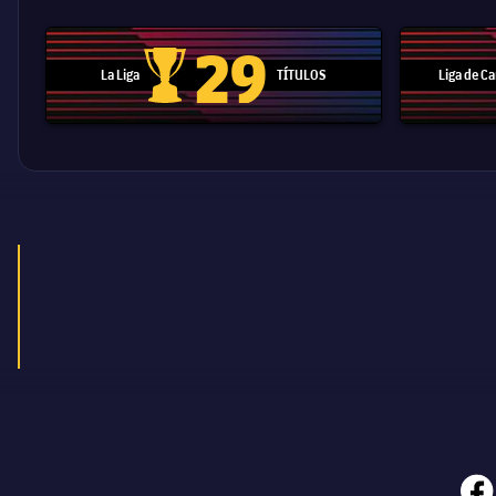
29
La Liga
TÍTULOS
Liga de 
Trofeo de La Liga
face