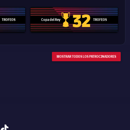
32
TROFEOS
Copa del Rey
TROFEOS
 Mundial de Clubes
Copa del Rey
MOSTRAR TODOS LOS PATROCINADORES
tiktok