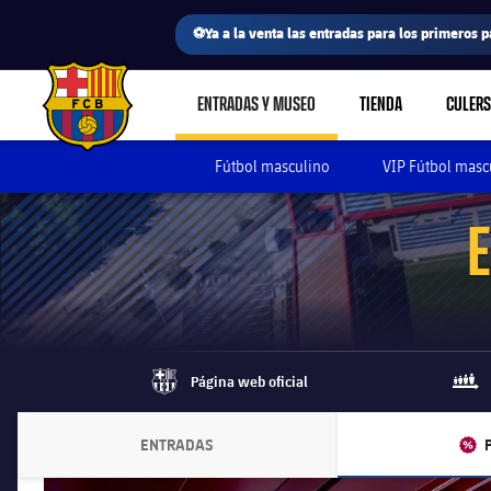
⚽Ya a la venta las entradas para los primeros p
ENTRADAS Y MUSEO
TIENDA
CULERS
LABEL.SHARE.CARETDOWN
FC Barcelona club badge
Fútbol masculino
VIP Fútbol masc
Página web oficial
barca-monochrome
queu
ENTRADAS
LABEL.ARIA.CHEVRONRIGHT