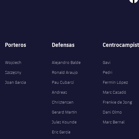
Porteros
Defensas
Centrocampist
Wojciech
Alejandro Balde
Gavi
Szczęsny
Ronald Araujo
Pedri
Joan Garcia
Pau Cubarsí
Fermín López
Andreas
Marc Casadó
Christensen
Frenkie de Jong
Gerard Martín
Dani Olmo
Jules Kounde
Marc Bernal
Eric García