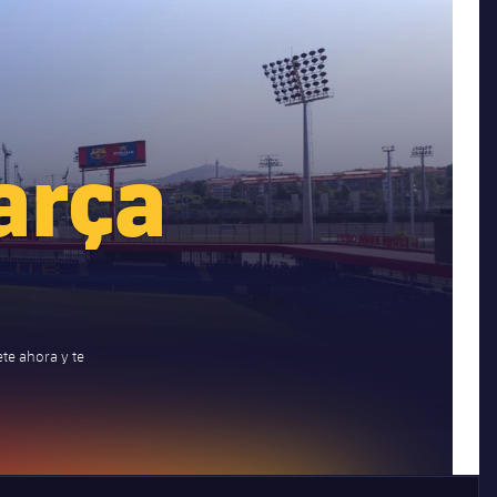
arça
ete ahora y te