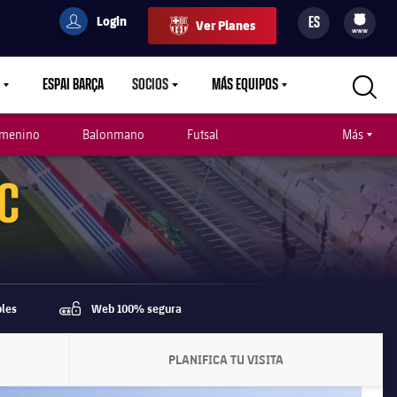
Login
ES
Ver Planes
filled-badge
user
Culers
www
ESPAI BARÇA
SOCIOS
MÁS EQUIPOS
OWN
LABEL.ARIA.CARETDOWN
LABEL.ARIA.CARETDOWN
LABEL.ARIA.CARETDOWN
emenino
Balonmano
Futsal
Más
C
bles
Web 100% segura
password
PLANIFICA TU VISITA
RIA.CHEVRONRIGHT
LABEL.ARIA.CHEVRONRIGHT