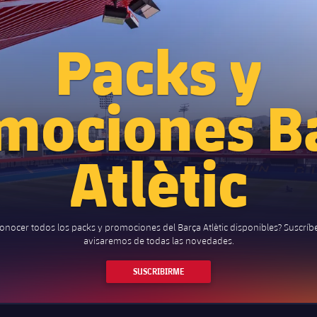
Packs y
mociones B
Atlètic
conocer todos los packs y promociones del Barça Atlètic disponibles? Suscríb
avisaremos de todas las novedades.
SUSCRIBIRME