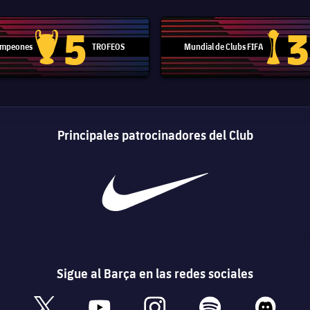
5
3
Campeones
TROFEOS
Mundial de Clubs FIFA
Trofeo de la Liga de Campeones
Trofeo del
Principales patrocinadores del Club
Sigue al Barça en las redes sociales
book
x
youtube
instagram
spotify
discord