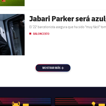
Jabari Parker será azu
El '22' barcelonista asegura que ha sido "muy fácil" to
BALONCESTO
MOSTRAR MÁS
MÁS