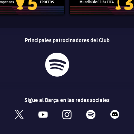
5
3
Campeones
TROFEOS
Mundial de Clubs FIFA
Trofeo de la Liga de Campeones
Trofeo del
Principales patrocinadores del Club
Sigue al Barça en las redes sociales
book
x
youtube
instagram
spotify
discord