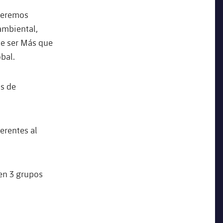
Queremos
ambiental,
de ser Más que
bal.
os de
erentes al
en 3 grupos