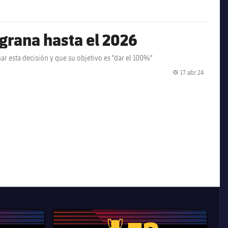
lgrana hasta el 2026
mar esta decisión y que su objetivo es "dar el 100%"
17 abr 24
Fecha de