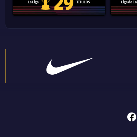
29
La Liga
TÍTULOS
Liga de 
Trofeo de La Liga
face