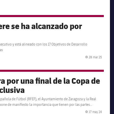
ere se ha alcanzado por
ecutivo y está alineado con los 17 Objetivos de Desarrollo
as
28 mar 25
Fecha de
a por una final de la Copa de
nclusiva
Española de Fútbol (RFEF), el Ayuntamiento de Zaragoza y la Real
one de manifiesto la importancia que tienen por las partes
17 may 24
Fecha de