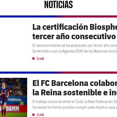
NOTICIAS
La certificación Biosph
tercer año consecutivo
El reconocimiento se ha alcanzado por tercer año cons
Sostenible y con la Agenda 2030 de las Naciones Unid
CLUB
El FC Barcelona colabor
la Reina sostenible e i
El trabajo conjunto entre el Club, la Real Federación 
Sociedad ha hecho posible cumplir este objetivo que p
implicadas cada una de las iniciativas
CLUB