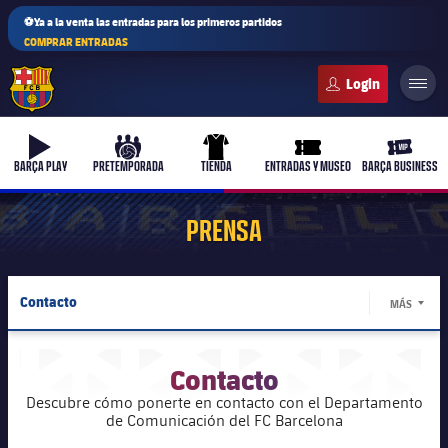
⚽Ya a la venta las entradas para los primeros partidos
COMPRAR ENTRADAS
FC Barcelona club badge
b-play
culers-ball
uniform
ticket-full
ticket-v
BARÇA PLAY
PRETEMPORADA
TIENDA
ENTRADAS Y MUSEO
BARÇA BUSINESS
PRENSA
PLUSICON
MÁS
Contacto
MÁS
Primer equipo
LABEL.
Acreditaciones
Femenino
Contacto
plusicon
más
Descubre cómo ponerte en contacto con el Departamento
Actualidad
Barça Atlètic
de Comunicación del FC Barcelona
plusicon
más