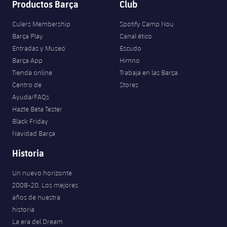
Productos Barça
Club
Jugadores
Noticias
Apúntate a las amateurs
plusicon
más
Culers Membership
Spotify Camp Nou
Calendario
Barça Play
Canal ético
Voleibol masculino
Apúntate a las amateurs
Entradas y Museo
Escudo
PLUSICON
MÁS
Resultados
Barça App
Himno
Voleibol femenino
Carnet de las Secciones Amateurs
League of Legends
Tienda online
Trabaja en las Barça
Clasificaciones
Centro de
Stores
VALORANT Rising
Ayuda/FAQs
Hazte Beta Tester
Fotos
VALORANT Game Changers
Black Friday
Navidad Barça
eFootball
Historia
Un nuevo horizonte
2008-20. Los mejores
años de nuestra
historia
La era del Dream