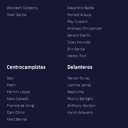
Jugadores
Clasificaciones
Juvenil
Wojciech Szczęsny
Alejandro Balde
Noticias
Atletismo
plusicon
más
Joan Garcia
Ronald Araujo
Fotos
Infantil
Pau Cubarsí
Actualidad
Baloncesto en silla de ruedas
plusicon
más
Andreas Christensen
Historia
Alevín
Gerard Martín
Masculino
Actualidad
Hockey sobre hielo
Jules Kounde
plusicon
más
Palmarés
Eric García
Femenino
Jugadores
Héctor Fort
Actualidad
Hockey hierba
plusicon
más
Centrocampistas
Delanteros
Agenda
Calendario
Jugadores
Noticias
Patinaje artístico
plusicon
más
Gavi
Ferran Torres
Resultados
Calendario
Pedri
Lamine Yamal
Hockey Hierba Masculino
Escuela de Patinaje
Actualidad
Fermín López
Raphinha
Clasificaciones
Marc Casadó
Roony Bardghji
Resultados
Hockey Hierba Femenino
Plantilla
Rugby
Frenkie de Jong
Anthony Gordon
plusicon
más
Dani Olmo
Karim Adeyemi
Clasificaciones
Agenda
Actualidad
Marc Bernal
Voleibol
plusicon
más