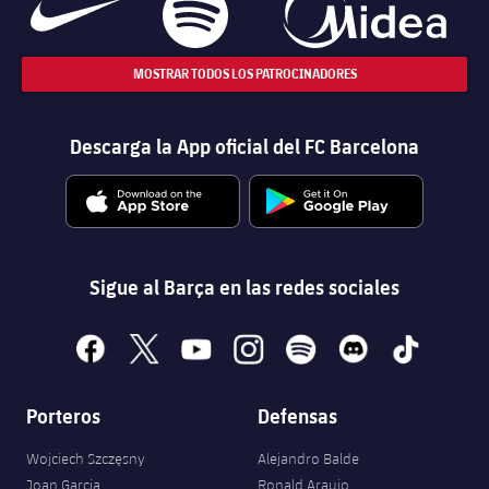
MOSTRAR TODOS LOS PATROCINADORES
Descarga la App oficial del FC Barcelona
Sigue al Barça en las redes sociales
facebook
x
youtube
instagram
spotify
discord
tiktok
Porteros
Defensas
Wojciech Szczęsny
Alejandro Balde
Joan Garcia
Ronald Araujo