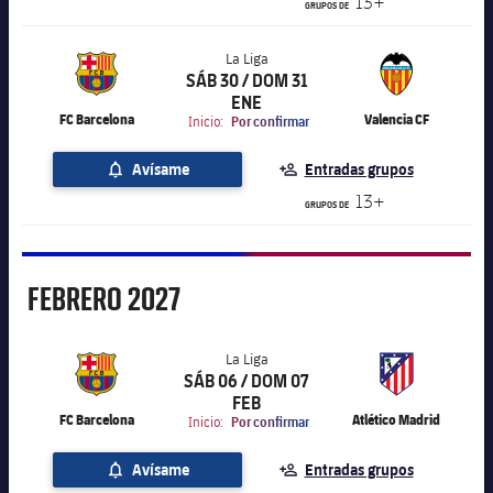
13+
GRUPOS DE
La Liga
SÁB 30 / DOM 31
label.aria.chevronright
La Liga
ENE
FC Barcelona
Valencia CF
Inicio:
Por confirmar
Avísame
Entradas grupos
13+
GRUPOS DE
Febrero
FEBRERO
2027
La Liga
SÁB 06 / DOM 07
label.aria.chevronright
La Liga
FEB
FC Barcelona
Atlético Madrid
Inicio:
Por confirmar
Avísame
Entradas grupos