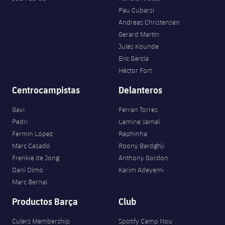
Pau Cubarsí
Andreas Christensen
Gerard Martín
Jules Kounde
Eric García
Héctor Fort
Centrocampistas
Delanteros
Gavi
Ferran Torres
Pedri
Lamine Yamal
Fermín López
Raphinha
Marc Casadó
Roony Bardghji
Frenkie de Jong
Anthony Gordon
Dani Olmo
Karim Adeyemi
Marc Bernal
Productos Barça
Club
Culers Membership
Spotify Camp Nou