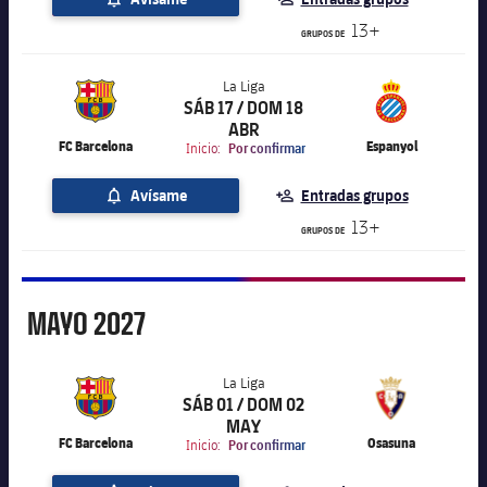
13+
GRUPOS DE
La Liga
SÁB 17 / DOM 18
label.aria.chevronright
La Liga
ABR
FC Barcelona
Espanyol
Inicio:
Por confirmar
Avísame
Entradas grupos
13+
GRUPOS DE
Mayo
MAYO
2027
La Liga
SÁB 01 / DOM 02
label.aria.chevronright
La Liga
MAY
FC Barcelona
Osasuna
Inicio:
Por confirmar