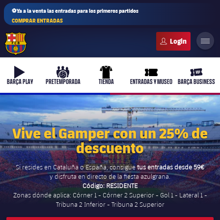
⚽Ya a la venta las entradas para los primeros partidos
COMPRAR ENTRADAS
FC Barcelona club badge
b-play
culers-ball
uniform
ticket-full
ticket-v
BARÇA PLAY
PRETEMPORADA
TIENDA
ENTRADAS Y MUSEO
BARÇA BUSINESS
Vive el Gamper con un 25% de
PLUSICON
MÁS
descuento
Primer equipo
Si resides en Cataluña o España, consigue
tus entradas desde 59€
y disfruta en directo de la fiesta azulgrana.
Femenino
plusicon
más
Código: RESIDENTE
Zonas dónde aplica: Córner 1 - Córner 2 Superior - Gol 1 - Lateral 1 -
Actualidad
Tribuna 2 Inferior - Tribuna 2 Superior
Barça Atlètic
plusicon
más