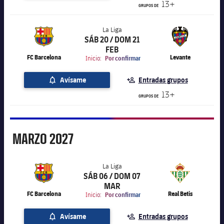
13+
GRUPOS DE
La Liga
SÁB 20 / DOM 21
label.aria.chevronright
La Liga
FEB
FC Barcelona
Levante
Inicio:
Por confirmar
Avísame
Entradas grupos
13+
GRUPOS DE
Marzo
MARZO
2027
La Liga
SÁB 06 / DOM 07
label.aria.chevronright
La Liga
MAR
FC Barcelona
Real Betis
Inicio:
Por confirmar
Avísame
Entradas grupos