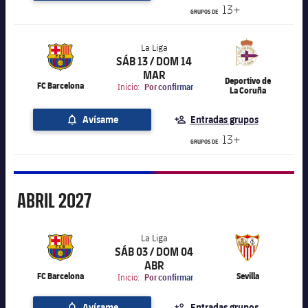
13+
GRUPOS DE
La Liga
SÁB 13 / DOM 14
label.aria.chevronright
La Liga
MAR
Deportivo de
FC Barcelona
Inicio:
Por confirmar
La Coruña
Avísame
Entradas grupos
13+
GRUPOS DE
Abril
ABRIL
2027
La Liga
SÁB 03 / DOM 04
label.aria.chevronright
La Liga
ABR
FC Barcelona
Sevilla
Inicio:
Por confirmar
Avísame
Entradas grupos