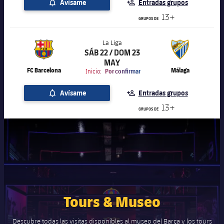
Avísame
Entradas grupos
13+
GRUPOS DE
La Liga
SÁB 22 / DOM 23
label.aria.chevronright
La Liga
MAY
FC Barcelona
Málaga
Inicio:
Por confirmar
Avísame
Entradas grupos
13+
GRUPOS DE
Tours & Museo
Descubre todas las visitas disponibles al museo del Barça y los tours