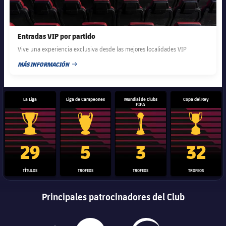
Entradas VIP por partido
Vive una experiencia exclusiva desde las mejores localidades VIP
MÁS INFORMACIÓN
FECHA DE PUBLICACIÓN
La Liga
Liga de Campeones
Mundial de Clubs
Copa del Rey
FIFA
Trofeo de La Liga
Trofeo de la Liga de Campeones
Trofeo del Mundial de Clube
Copa del 
29
5
3
32
TÍTULOS
TROFEOS
TROFEOS
TROFEOS
Principales patrocinadores del Club