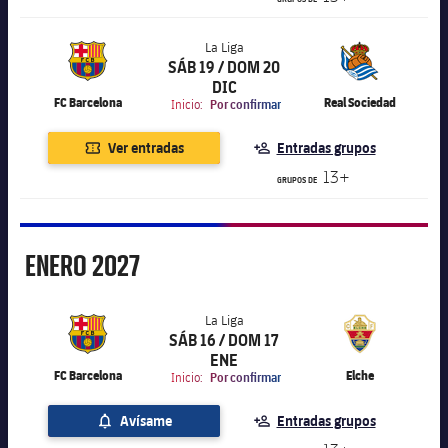
La Liga
SÁB 19 / DOM 20
label.aria.chevronright
La Liga
DIC
FC Barcelona
Real Sociedad
Inicio:
Por confirmar
Ver entradas
Entradas grupos
13+
GRUPOS DE
Enero
ENERO
2027
La Liga
SÁB 16 / DOM 17
label.aria.chevronright
La Liga
ENE
FC Barcelona
Elche
Inicio:
Por confirmar
Avísame
Entradas grupos