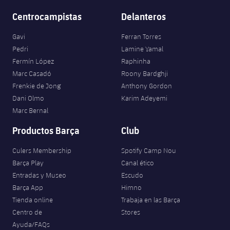
Jugadores
Clasificaciones
Juvenil
Centrocampistas
Delanteros
Noticias
Atletismo
plusicon
más
Fotos
Gavi
Ferran Torres
Infantil
Actualidad
Baloncesto en silla de ruedas
Pedri
Lamine Yamal
plusicon
más
Historia
Fermín López
Raphinha
Alevín
Masculino
Actualidad
Marc Casadó
Roony Bardghji
Hockey sobre hielo
plusicon
más
Palmarés
Frenkie de Jong
Anthony Gordon
Femenino
Dani Olmo
Karim Adeyemi
Jugadores
Actualidad
Hockey hierba
plusicon
más
Marc Bernal
Agenda
Calendario
Jugadores
Productos Barça
Club
Noticias
Patinaje artístico
plusicon
más
Resultados
Culers Membership
Spotify Camp Nou
Calendario
Hockey Hierba Masculino
Escuela de Patinaje
Actualidad
Barça Play
Canal ético
Entradas y Museo
Escudo
Clasificaciones
Resultados
Hockey Hierba Femenino
Plantilla
Rugby
Barça App
Himno
plusicon
más
Tienda online
Trabaja en las Barça
Clasificaciones
Agenda
Centro de
Stores
Actualidad
Voleibol
plusicon
más
Ayuda/FAQs