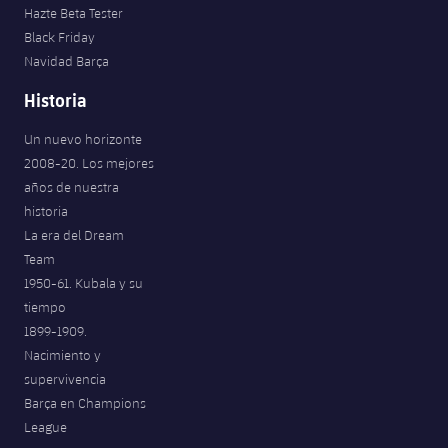
Hazte Beta Tester
Jugadores
Noticias
Apúntate a las amateurs
plusicon
más
Black Friday
Navidad Barça
Calendario
Voleibol masculino
Apúntate a las amateurs
Historia
PLUSICON
MÁS
Resultados
Voleibol femenino
Carnet de las Secciones Amateurs
League of Legends
Un nuevo horizonte
2008-20. Los mejores
Clasificaciones
VALORANT Rising
años de nuestra
historia
Fotos
VALORANT Game Changers
La era del Dream
Team
eFootball
1950-61. Kubala y su
tiempo
1899-1909.
Nacimiento y
supervivencia
Barça en Champions
League