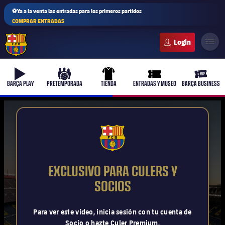
⚽Ya a la venta las entradas para los primeros partidos
COMPRAR ENTRADAS
FC Barcelona club badge
b-play
culers-ball
uniform
ticket-full
ticket-v
BARÇA PLAY
PRETEMPORADA
TIENDA
ENTRADAS Y MUSEO
BARÇA BUSINESS
PLUSICON
MÁS
FCB Barcelona badge
Primer equipo
EXCLUSIVO PARA CULERS Y
Femenino
SOCIOS
plusicon
más
Actualidad
Barça Atlètic
Para ver este vídeo, inicia sesión con tu cuenta de
plusicon
más
Socio o hazte Culer Premium.