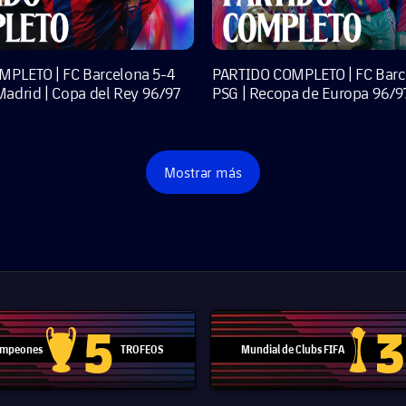
PLETO | FC Barcelona 5-4
PARTIDO COMPLETO | FC Barc
Madrid | Copa del Rey 96/97
PSG | Recopa de Europa 96/9
Mostrar más
más
5
3
Campeones
TROFEOS
Mundial de Clubs FIFA
Trofeo de la Liga de Campeones
Trofeo del