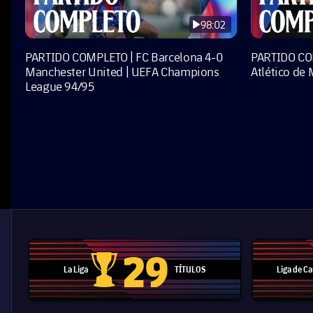
98:02
PARTIDO COMPLETO | FC Barcelona 4-0
PARTIDO COM
Manchester United | UEFA Champions
Atlético de 
League 94/95
29
La Liga
TÍTULOS
Liga de 
Trofeo de La Liga