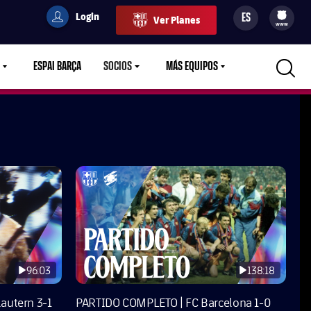
Login
ES
Ver Planes
filled-badge
user
Culers
www
ESPAI BARÇA
SOCIOS
MÁS EQUIPOS
OWN
LABEL.ARIA.CARETDOWN
LABEL.ARIA.CARETDOWN
LABEL.ARIA.CARETDOWN
96:03
138:18
autern 3-1
PARTIDO COMPLETO | FC Barcelona 1-0