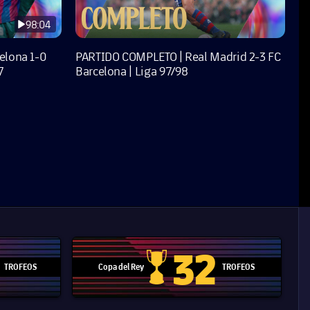
98:04
elona 1-0
PARTIDO COMPLETO | Real Madrid 2-3 FC
7
Barcelona | Liga 97/98
32
TROFEOS
Copa del Rey
TROFEOS
 Mundial de Clubes
Copa del Rey