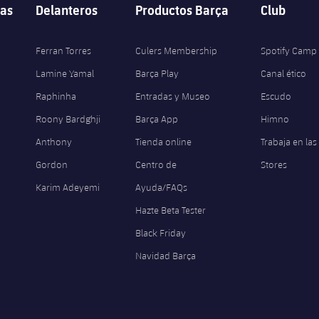
as
Delanteros
Productos Barça
Club
Ferran Torres
Culers Membership
Spotify Camp
Lamine Yamal
Barça Play
Canal ético
Raphinha
Entradas y Museo
Escudo
Roony Bardghji
Barça App
Himno
Anthony
Tienda online
Trabaja en las
Gordon
Centro de
Stores
Karim Adeyemi
Ayuda/FAQs
Hazte Beta Tester
Black Friday
Navidad Barça