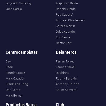
Servicios Médicos
Wojciech Szczęsny
Alejandro Balde
Acreditaciones
Joan Garcia
Ronald Araujo
Accesibilidad
Pau Cubarsí
Instalaciones
Andreas Christensen
Gerard Martín
Jules Kounde
Eric García
Héctor Fort
Centrocampistas
Delanteros
Gavi
Ferran Torres
Pedri
Lamine Yamal
Fermín López
Raphinha
Marc Casadó
Roony Bardghji
Frenkie de Jong
Anthony Gordon
Dani Olmo
Karim Adeyemi
Marc Bernal
Productos Barça
Club