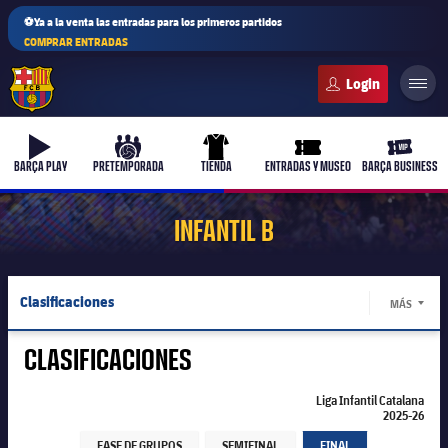
⚽Ya a la venta las entradas para los primeros partidos
COMPRAR ENTRADAS
FC Barcelona club badge
b-play
culers-ball
uniform
ticket-full
ticket-v
BARÇA PLAY
PRETEMPORADA
TIENDA
ENTRADAS Y MUSEO
BARÇA BUSINESS
INFANTIL B
Clasificaciones
MÁS
LABEL.
Jugadores
CLASIFICACIONES
Calendario
Liga Infantil Catalana
2025-26
Liga Infantil Catalana 2025-26
Liga Infantil Catalana 2025-26
Resultados
FASE DE GRUPOS
SEMIFINAL
FINAL