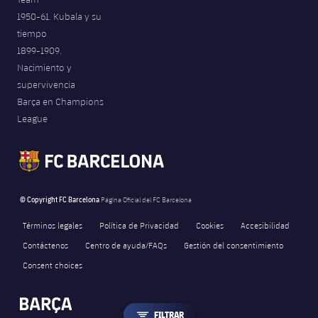
1950-61. Kubala y su
tiempo
1899-1909.
Nacimiento y
supervivencia
Barça en Champions
League
© Copyright FC Barcelona
Página Oficial del FC Barcelona
Términos legales
Política de Privacidad
Cookies
Accesibilidad
Contáctenos
Centro de ayuda/FAQs
Gestión del consentimiento
Consent choices
LABEL.ARIA.FILTER
FILTRAR