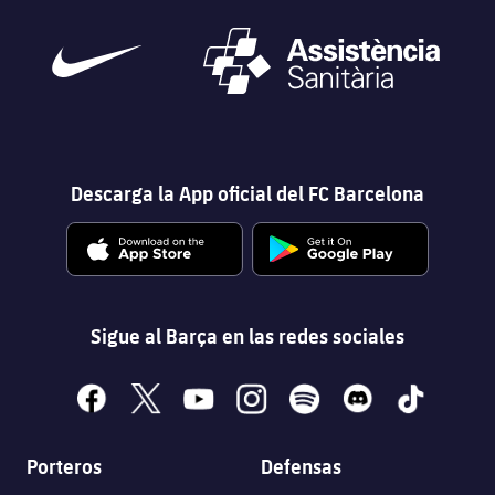
plusicon
más
Instalaciones
Spotify Camp Nou
Descarga la App oficial del FC Barcelona
Palau Blaugrana
Estadi Johan Cruyff
Sigue al Barça en las redes sociales
Barça Cafe
plusicon
más
facebook
x
youtube
instagram
spotify
discord
tiktok
Ciutat Esportiva
Servicios
plusicon
más
Porteros
Defensas
La Masia