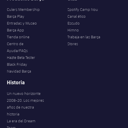
Culers Membership
Spotify Camp Nou
Barça Play
Canal ético
Entradas y Museo
Escudo
Barça App
Himno
Tienda online
Trabaja en las Barça
Centro de
Stores
Ayuda/FAQs
Hazte Beta Tester
Black Friday
Navidad Barça
Historia
Un nuevo horizonte
2008-20. Los mejores
años de nuestra
historia
La era del Dream
Team