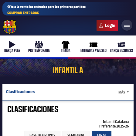
⚽Ya a la venta las entradas para los primeros partidos
COMPRAR ENTRADAS
FC Barcelona club badge
b-play
culers-ball
uniform
ticket-full
ticket-v
BARÇA PLAY
PRETEMPORADA
TIENDA
ENTRADAS Y MUSEO
BARÇA BUSINESS
INFANTIL A
Clasificaciones
MÁS
LABEL.
Jugadores
CLASIFICACIONES
Calendario
Infantil Catalana
Preferente 2025-26
Infantil Catalana Preferente 2025-26
Infantil Catalana Preferente 2025-26
Resultados
FASE DE GRUPOS
SEMIFINAL
FINAL