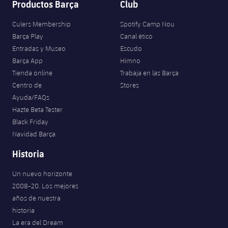
Productos Barça
Club
Culers Membership
Spotify Camp Nou
Barça Play
Canal ético
Entradas y Museo
Escudo
Barça App
Himno
Tienda online
Trabaja en las Barça
Centro de
Stores
Ayuda/FAQs
Hazte Beta Tester
Black Friday
Navidad Barça
Historia
Un nuevo horizonte
2008-20. Los mejores
años de nuestra
historia
La era del Dream