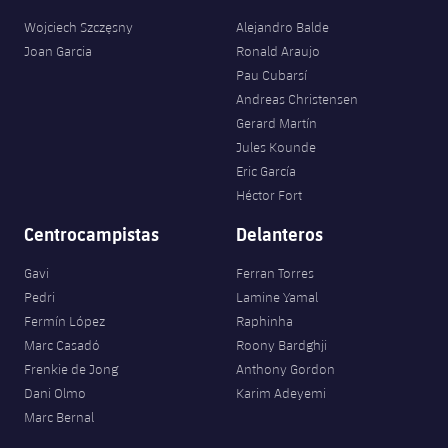
Servicios Médicos
Acreditaciones
Wojciech Szczęsny
Alejandro Balde
Joan Garcia
Ronald Araujo
Accesibilidad
Instalaciones
Pau Cubarsí
Andreas Christensen
Gerard Martín
Jules Kounde
Eric García
Héctor Fort
Centrocampistas
Delanteros
Gavi
Ferran Torres
Pedri
Lamine Yamal
Fermín López
Raphinha
Marc Casadó
Roony Bardghji
Frenkie de Jong
Anthony Gordon
Dani Olmo
Karim Adeyemi
Marc Bernal