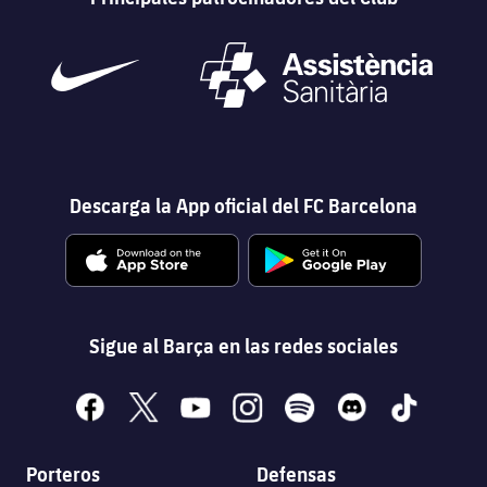
plusicon
más
Instalaciones
Spotify Camp Nou
Descarga la App oficial del FC Barcelona
Palau Blaugrana
Estadi Johan Cruyff
Sigue al Barça en las redes sociales
Barça Cafe
plusicon
más
facebook
x
youtube
instagram
spotify
discord
tiktok
Ciutat Esportiva
Servicios
plusicon
más
Porteros
Defensas
La Masia