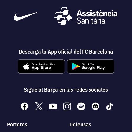
plusicon
más
Instalaciones
Spotify Camp Nou
Descarga la App oficial del FC Barcelona
Palau Blaugrana
Estadi Johan Cruyff
Sigue al Barça en las redes sociales
Barça Cafe
plusicon
más
facebook
x
youtube
instagram
spotify
discord
tiktok
Ciutat Esportiva
Servicios
plusicon
más
Porteros
Defensas
La Masia