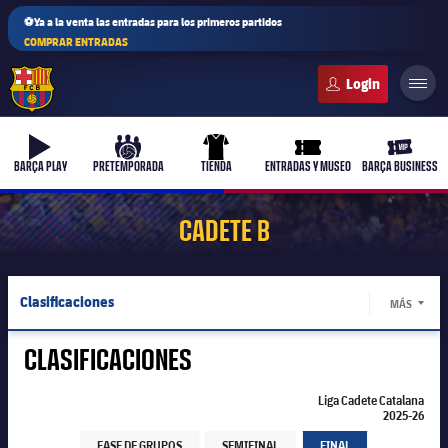
⚽Ya a la venta las entradas para los primeros partidos
COMPRAR ENTRADAS
FC Barcelona club badge
b-play
culers-ball
uniform
ticket-full
ticket-v
BARÇA PLAY
PRETEMPORADA
TIENDA
ENTRADAS Y MUSEO
BARÇA BUSINESS
CADETE B
Clasificaciones
MÁS
LABEL.
Jugadores
CLASIFICACIONES
Calendario
Liga Cadete Catalana
2025-26
Liga Cadete Catalana 2025-26
Liga Cadete Catalana 2025-26
Resultados
FASE DE GRUPOS
SEMIFINAL
FINAL