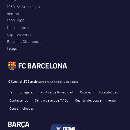
1950-61. Kubala y su
tiempo
1899-1909.
Nacimiento y
supervivencia
Barça en Champions
League
© Copyright FC Barcelona
Página Oficial del FC Barcelona
Términos legales
Política de Privacidad
Cookies
Accesibilidad
Contáctenos
Centro de ayuda/FAQs
Gestión del consentimiento
Consent choices
LABEL.ARIA.FILTER
FILTRAR