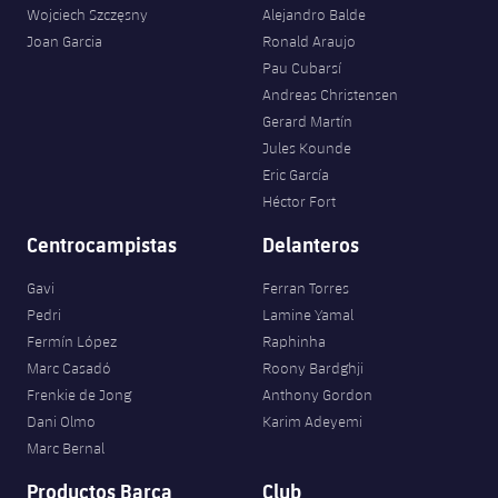
Servicios Médicos
Wojciech Szczęsny
Alejandro Balde
Acreditaciones
Joan Garcia
Ronald Araujo
Accesibilidad
Pau Cubarsí
Instalaciones
Andreas Christensen
Gerard Martín
Jules Kounde
Eric García
Héctor Fort
Centrocampistas
Delanteros
Gavi
Ferran Torres
Pedri
Lamine Yamal
Fermín López
Raphinha
Marc Casadó
Roony Bardghji
Frenkie de Jong
Anthony Gordon
Dani Olmo
Karim Adeyemi
Marc Bernal
Productos Barça
Club