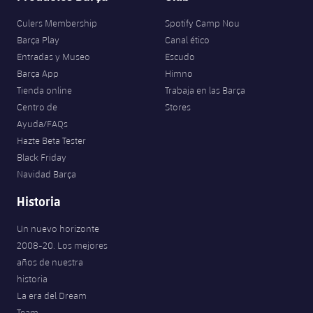
Culers Membership
Spotify Camp Nou
Barça Play
Canal ético
Entradas y Museo
Escudo
Barça App
Himno
Tienda online
Trabaja en las Barça
Centro de
Stores
Ayuda/FAQs
Hazte Beta Tester
Black Friday
Navidad Barça
Historia
Un nuevo horizonte
2008-20. Los mejores
años de nuestra
historia
La era del Dream
Team