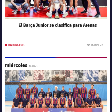
El Barça Junior se clasifica para Atenas
16 mar 26
BALONCESTO
Fecha 
miércoles
MARZO 11
FC Barcelona club badge