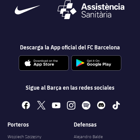
Descarga la App oficial del FC Barcelona
Sigue al Barça en las redes sociales
facebook
x
youtube
instagram
spotify
discord
tiktok
Porteros
Defensas
Wojciech Szczęsny
Alejandro Balde