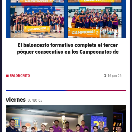
plusicon
más
Instalaciones
El baloncesto formativo completa el tercer
Spotify Camp Nou
póquer consecutivo en los Campeonatos de
Catalunya
Palau Blaugrana
16 jun 26
BALONCESTO
Fecha 
Estadi Johan Cruyff
Barça Cafe
viernes
JUNIO 05
plusicon
más
FC Barcelona club badge
Ciutat Esportiva
Servicios
plusicon
más
La Masia