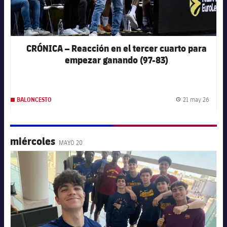
CRÓNICA – Reacción en el tercer cuarto para
empezar ganando (97-83)
21 may 26
BALONCESTO
Fecha 
miércoles
MAYO 20
FC Barcelona club badge