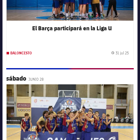
El Barça participará en la Liga U
31 jul 25
BALONCESTO
Fecha 
sábado
JUNIO 28
FC Barcelona club badge