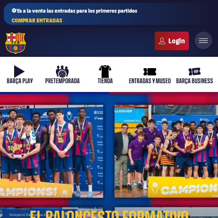
⚽Ya a la venta las entradas para los primeros partidos
COMPRAR ENTRADAS
FC Barcelona club badge
b-play
culers-ball
uniform
ticket-full
ticket-v
BARÇA PLAY
PRETEMPORADA
TIENDA
ENTRADAS Y MUSEO
BARÇA BUSINESS