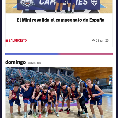
El Mini revalida el campeonato de España
28 jun 25
BALONCESTO
Fecha 
domingo
JUNIO 08
FC Barcelona club badge