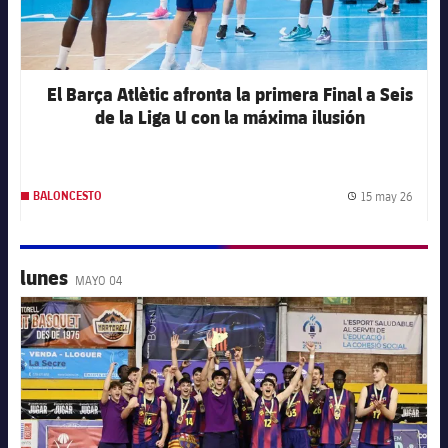
El Barça Atlètic afronta la primera Final a Seis
de la Liga U con la máxima ilusión
15 may 26
BALONCESTO
Fecha 
lunes
MAYO 04
FC Barcelona club badge