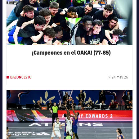
¡Campeones en el OAKA! (77-85)
24 may 26
BALONCESTO
Fecha 
FC Barcelona club badge