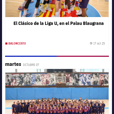
El Clásico de la Liga U, en el Palau Blaugrana
17 oct 25
BALONCESTO
Fecha 
martes
OCTUBRE 07
FC Barcelona club badge