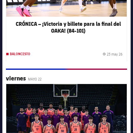
CRÓNICA – ¡Victoria y billete para la final del
OAKA! (84-101)
23 may 26
BALONCESTO
Fecha 
viernes
MAYO 22
FC Barcelona club badge