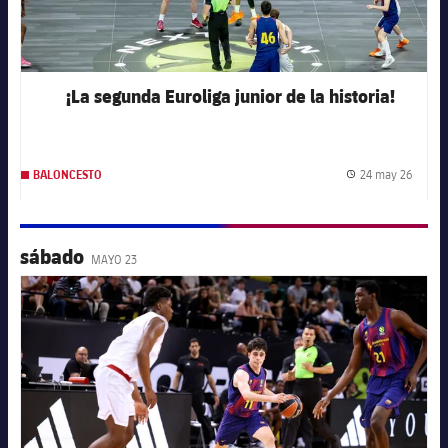
¡La segunda Euroliga junior de la historia!
24 may 26
BALONCESTO
Fecha 
sábado
MAYO 23
FC Barcelona club badge