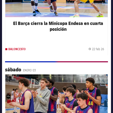
El Barça cierra la Minicopa Endesa en cuarta
posición
22 feb 26
BALONCESTO
Fecha 
sábado
ENERO 03
FC Barcelona club badge