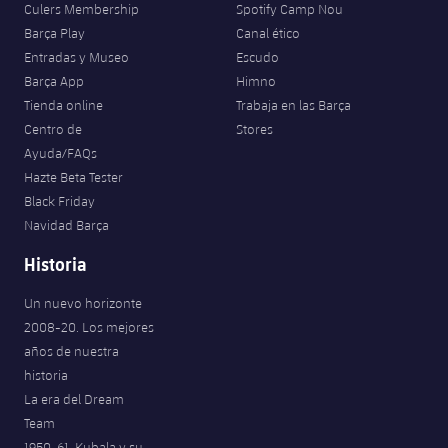
Culers Membership
Spotify Camp Nou
Barça Play
Canal ético
Entradas y Museo
Escudo
Barça App
Himno
Tienda online
Trabaja en las Barça
Centro de
Stores
Ayuda/FAQs
Hazte Beta Tester
Black Friday
Navidad Barça
Historia
Un nuevo horizonte
2008-20. Los mejores
años de nuestra
historia
La era del Dream
Team
1950-61. Kubala y su