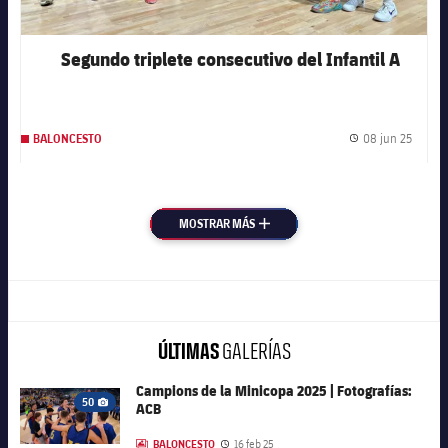
Segundo triplete consecutivo del Infantil A
08 jun 25
BALONCESTO
Fecha 
MOSTRAR MÁS
MÁS
ÚLTIMAS
GALERÍAS
Campions de la Minicopa 2025 | Fotografías:
FC Barcelona club badge
50
ACB
Icono de cámara
BALONCESTO
16 feb 25