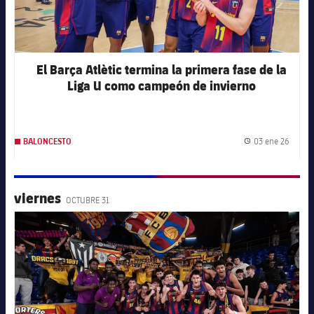
El Barça Atlètic termina la primera fase de la
Liga U como campeón de invierno
03 ene 26
BALONCESTO
Fecha 
viernes
OCTUBRE 31
FC Barcelona club badge