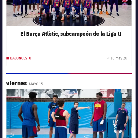
El Barça Atlètic, subcampeón de la Liga U
18 may 26
BALONCESTO
Fecha 
viernes
MAYO 15
FC Barcelona club badge