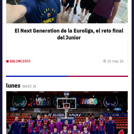
El Next Generation de la Euroliga, el reto final
del Junior
20 may 26
BALONCESTO
Fecha 
lunes
MAYO 18
FC Barcelona club badge