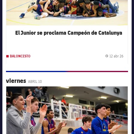
El Junior se proclama Campeón de Catalunya
12 abr 26
BALONCESTO
Fecha 
viernes
ABRIL 10
FC Barcelona club badge