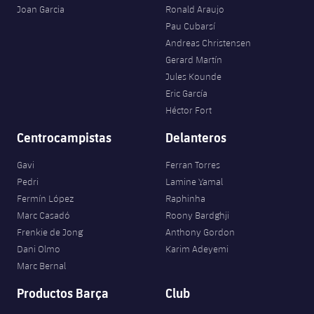
Joan Garcia
Ronald Araujo
Pau Cubarsí
Andreas Christensen
Gerard Martín
Jules Kounde
Eric García
Héctor Fort
Centrocampistas
Delanteros
Gavi
Ferran Torres
Pedri
Lamine Yamal
Fermín López
Raphinha
Marc Casadó
Roony Bardghji
Frenkie de Jong
Anthony Gordon
Dani Olmo
Karim Adeyemi
Marc Bernal
Productos Barça
Club