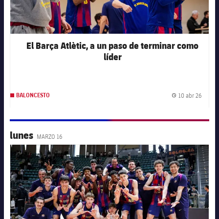
El Barça Atlètic, a un paso de terminar como
líder
10 abr 26
BALONCESTO
Fecha 
lunes
MARZO 16
FC Barcelona club badge