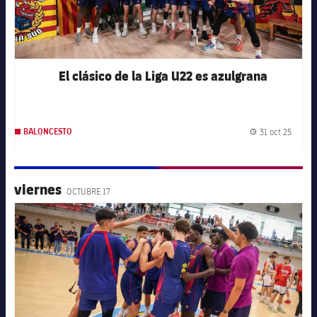
El clásico de la Liga U22 es azulgrana
31 oct 25
BALONCESTO
Fecha 
viernes
OCTUBRE 17
FC Barcelona club badge