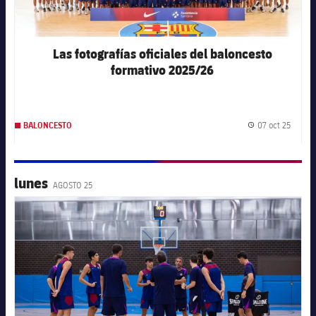
Las fotografías oficiales del baloncesto
formativo 2025/26
07 oct 25
BALONCESTO
Fecha 
lunes
AGOSTO 25
FC Barcelona club badge