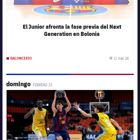
El Junior afronta la fase previa del Next
Generation en Bolonia
11 mar 26
BALONCESTO
Fecha 
domingo
FEBRERO 22
FC Barcelona club badge