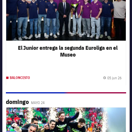
Servicios Médicos
Acreditaciones
Accesibilidad
Instalaciones
El Junior entrega la segunda Euroliga en el
Museo
05 jun 26
BALONCESTO
Fecha 
domingo
MAYO 24
FC Barcelona club badge