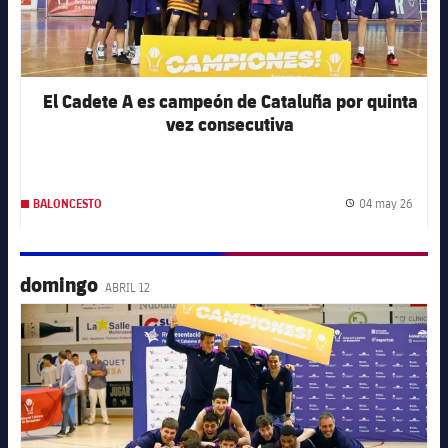
El Cadete A es campeón de Cataluña por quinta
vez consecutiva
04 may 26
BALONCESTO
Fecha 
domingo
ABRIL 12
FC Barcelona club badge