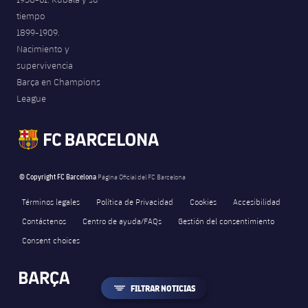
tiempo
1899-1909.
Nacimiento y
supervivencia
Barça en Champions
League
© Copyright FC Barcelona
Página Oficial del FC Barcelona
Términos legales
Política de Privacidad
Cookies
Accesibilidad
Contáctenos
Centro de ayuda/FAQs
Gestión del consentimiento
Consent choices
LABEL.ARIA.FILTER
FILTRAR NOTICIAS