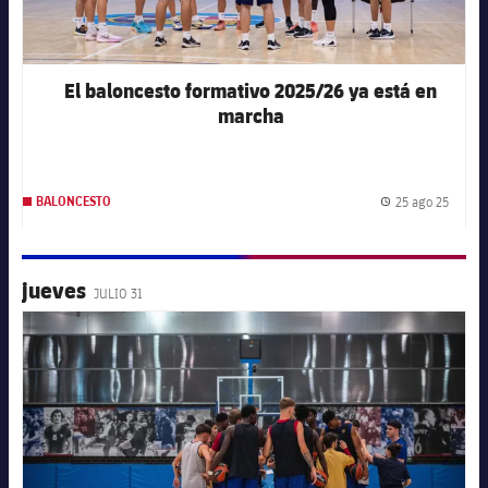
El baloncesto formativo 2025/26 ya está en
marcha
25 ago 25
BALONCESTO
Fecha 
jueves
JULIO 31
FC Barcelona club badge