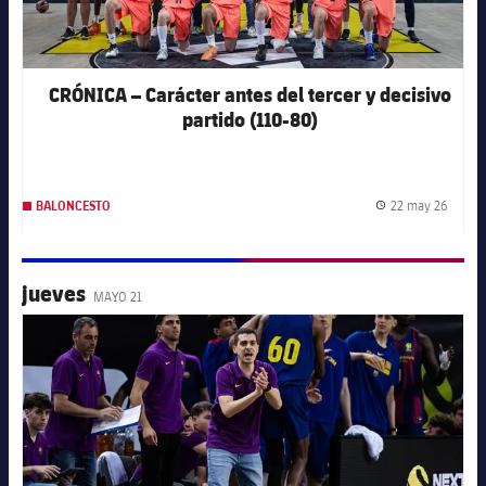
CRÓNICA – Carácter antes del tercer y decisivo
partido (110-80)
22 may 26
BALONCESTO
Fecha 
jueves
MAYO 21
FC Barcelona club badge