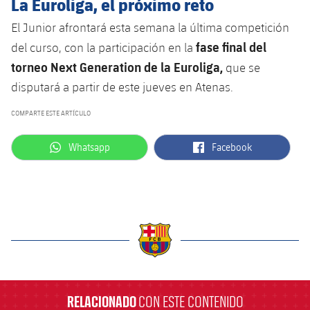
La Euroliga, el próximo reto
El Junior afrontará esta semana la última competición
fase final del
del curso, con la participación en la
torneo Next Generation de la Euroliga,
que se
disputará a partir de este jueves en Atenas.
COMPARTE ESTE ARTÍCULO
label.aria.whatsapp
label.aria.facebook
Whatsapp
Facebook
label.aria.barcelona
RELACIONADO
CON ESTE CONTENIDO