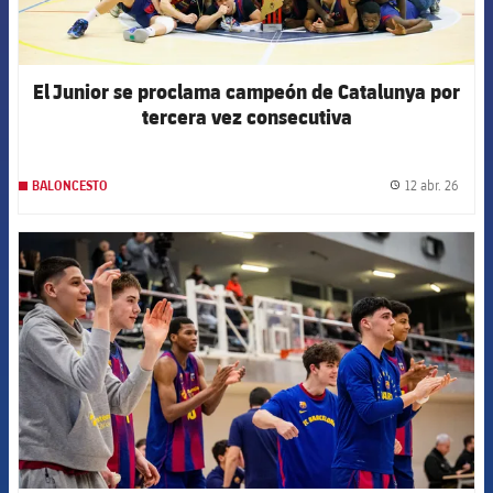
El Junior se proclama campeón de Catalunya por
tercera vez consecutiva
12 abr. 26
BALONCESTO
label.
FCB Barcelona badge