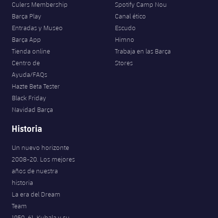
Culers Membership
Spotify Camp Nou
Barça Play
Canal ético
Entradas y Museo
Escudo
Barça App
Himno
Tienda online
Trabaja en las Barça
Centro de
Stores
Ayuda/FAQs
Hazte Beta Tester
Black Friday
Navidad Barça
Historia
Un nuevo horizonte
2008-20. Los mejores
años de nuestra
historia
La era del Dream
Team
1950-61. Kubala y su