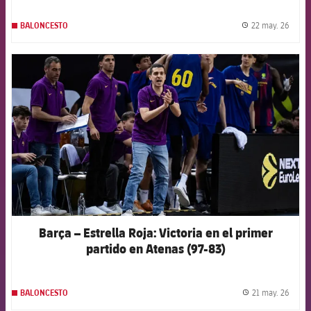
22 may. 26
BALONCESTO
label.
FCB Barcelona badge
Barça – Estrella Roja: Victoria en el primer
partido en Atenas (97-83)
21 may. 26
BALONCESTO
label.