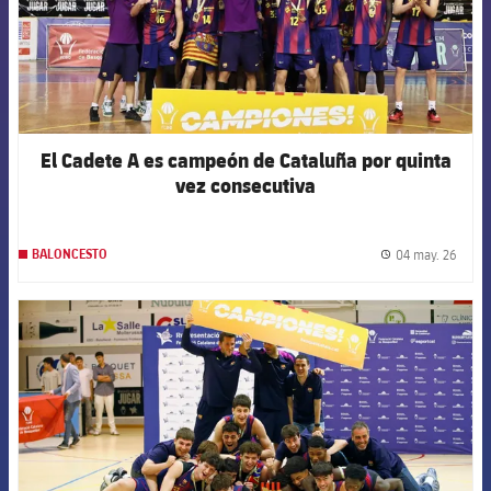
El Cadete A es campeón de Cataluña por quinta
vez consecutiva
04 may. 26
BALONCESTO
label.
FCB Barcelona badge