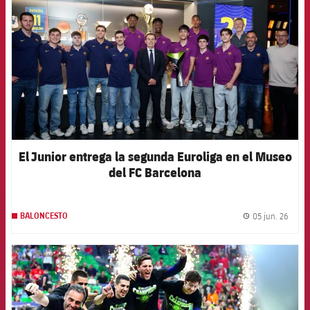
El Junior entrega la segunda Euroliga en el Museo
del FC Barcelona
05 jun. 26
BALONCESTO
label.
FCB Barcelona badge