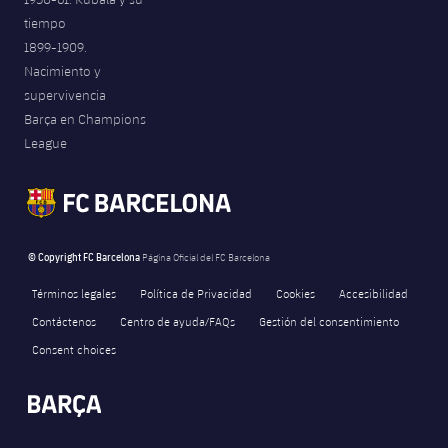
tiempo
1899-1909.
Nacimiento y
supervivencia
Barça en Champions
League
© Copyright FC Barcelona
Página Oficial del FC Barcelona
Términos legales
Política de Privacidad
Cookies
Accesibilidad
Contáctenos
Centro de ayuda/FAQs
Gestión del consentimiento
Consent choices
FORÇA BARÇA
101
label.aria.fire
Força Barça
label.aria.forcabarca