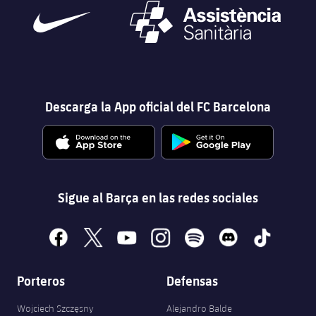
Descarga la App oficial del FC Barcelona
Sigue al Barça en las redes sociales
facebook
x
youtube
instagram
spotify
discord
tiktok
Porteros
Defensas
Wojciech Szczęsny
Alejandro Balde