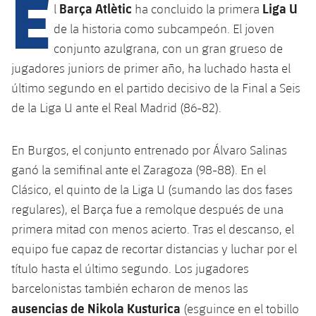
E
Barça Atlètic
Liga U
l
ha concluido la primera
de la historia como subcampeón. El joven
plusicon
más
conjunto azulgrana, con un gran grueso de
jugadores juniors de primer año, ha luchado hasta el
Instalaciones
último segundo en el partido decisivo de la Final a Seis
de la Liga U ante el Real Madrid (86-82).
Spotify Camp Nou
En Burgos, el conjunto entrenado por Álvaro Salinas
Palau Blaugrana
ganó la semifinal ante el Zaragoza (98-88). En el
Clásico, el quinto de la Liga U (sumando las dos fases
Estadi Johan Cruyff
regulares), el Barça fue a remolque después de una
primera mitad con menos acierto. Tras el descanso, el
Barça Cafe
equipo fue capaz de recortar distancias y luchar por el
plusicon
más
título hasta el último segundo. Los jugadores
Ciutat Esportiva
Servicios
barcelonistas también echaron de menos las
plusicon
más
ausencias de Nikola Kusturica
(esguince en el tobillo
La Masia