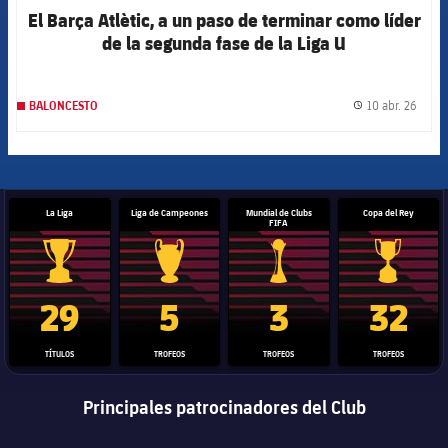
El Barça Atlètic, a un paso de terminar como líder
de la segunda fase de la Liga U
10 abr. 26
BALONCESTO
label.
La Liga
Liga de Campeones
Mundial de Clubs
Copa del Rey
FIFA
Trofeo de La Liga
Trofeo de la Liga de Campeones
Trofeo del Mundial de Clube
Copa del 
29
5
3
32
TÍTULOS
TROFEOS
TROFEOS
TROFEOS
Principales patrocinadores del Club