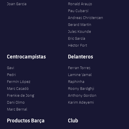
Joan Garcia
Ronald Araujo
Pau Cubarsí
Andreas Christensen
Gerard Martín
Jules Kounde
Eric García
Héctor Fort
Centrocampistas
Delanteros
Gavi
Ferran Torres
Pedri
Lamine Yamal
Fermín López
Raphinha
Marc Casadó
Roony Bardghji
Frenkie de Jong
Anthony Gordon
Dani Olmo
Karim Adeyemi
Marc Bernal
Productos Barça
Club