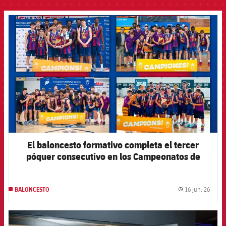
FCB Barcelona badge
El baloncesto formativo completa el tercer
póquer consecutivo en los Campeonatos de
Catalunya
16 jun. 26
BALONCESTO
label.
FCB Barcelona badge