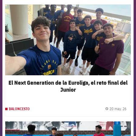
FCB Barcelona badge
El Next Generation de la Euroliga, el reto final del
Junior
20 may. 26
BALONCESTO
label.
FCB Barcelona badge