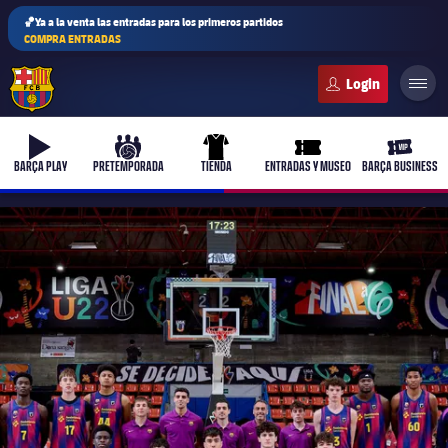
🏀Ya a la venta las entradas para los primeros partidos
COMPRA ENTRADAS
FC Barcelona club badge
b-play
culers-ball
uniform
ticket-full
ticket-v
BARÇA PLAY
PRETEMPORADA
TIENDA
ENTRADAS Y MUSEO
BARÇA BUSINESS