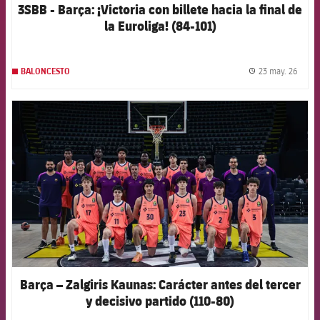
3SBB - Barça: ¡Victoria con billete hacia la final de
la Euroliga! (84-101)
23 may. 26
BALONCESTO
label.
FCB Barcelona badge
Barça – Zalgiris Kaunas: Carácter antes del tercer
y decisivo partido (110-80)