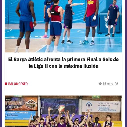
El Barça Atlètic afronta la primera Final a Seis de
la Liga U con la máxima ilusión
15 may. 26
BALONCESTO
label.
FCB Barcelona badge