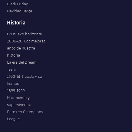
Black Friday
Jugadores
Noticias
Apúntate a las amateurs
plusicon
más
Navidad Barça
Calendario
Historia
Voleibol masculino
Apúntate a las amateurs
PLUSICON
MÁS
Un nuevo horizonte
Resultados
Voleibol femenino
Carnet de las Secciones Amateurs
League of Legends
2008-20. Los mejores
años de nuestra
Clasificaciones
VALORANT Rising
historia
La era del Dream
Fotos
VALORANT Game Changers
Team
1950-61. Kubala y su
eFootball
tiempo
1899-1909.
Nacimiento y
supervivencia
Barça en Champions
League