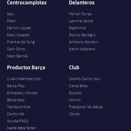
Centrocampistas
Delanteros
Jugadores
Clasificaciones
Juvenil
Noticias
Atletismo
plusicon
más
Gavi
Ferran Torres
Fotos
Pedri
Lamine Yamal
Infantil
Actualidad
Baloncesto en silla de ruedas
Fermín López
Raphinha
plusicon
más
Historia
Marc Casadó
Roony Bardghji
Alevín
Masculino
Actualidad
Frenkie de Jong
Anthony Gordon
Hockey sobre hielo
plusicon
más
Palmarés
Dani Olmo
Karim Adeyemi
Femenino
Marc Bernal
Jugadores
Actualidad
Hockey hierba
plusicon
más
Productos Barça
Club
Agenda
Calendario
Jugadores
Noticias
Patinaje artístico
plusicon
más
Culers Membership
Spotify Camp Nou
Resultados
Barça Play
Canal ético
Calendario
Hockey Hierba Masculino
Escuela de Patinaje
Actualidad
Entradas y Museo
Escudo
Barça App
Himno
Clasificaciones
Resultados
Hockey Hierba Femenino
Plantilla
Rugby
Tienda online
Trabaja en las Barça
plusicon
más
Centro de
Stores
Clasificaciones
Agenda
Ayuda/FAQs
Actualidad
Voleibol
plusicon
más
Hazte Beta Tester