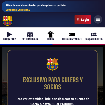
⚽Ya a la venta las entradas para los primeros partidos
COMPRAR ENTRADAS
FC Barcelona club badge
b-play
culers-ball
uniform
ticket-full
ticket-v
BARÇA PLAY
PRETEMPORADA
TIENDA
ENTRADAS Y MUSEO
BARÇA BUSINESS
PLUSICON
MÁS
FCB Barcelona badge
Primer equipo
EXCLUSIVO PARA CULERS Y
Femenino
SOCIOS
plusicon
más
Actualidad
Barça Atlètic
Para ver este vídeo, inicia sesión con tu cuenta de
plusicon
más
Socio o hazte Culer Premium.