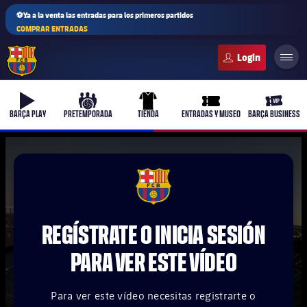
⚽Ya a la venta las entradas para los primeros partidos
COMPRAR ENTRADAS
FC Barcelona club badge
b-play
culers-ball
uniform
ticket-full
ticket-v
BARÇA PLAY
PRETEMPORADA
TIENDA
ENTRADAS Y MUSEO
BARÇA BUSINESS
PLUSICON
MÁS
FCB Barcelona badge
Primer equipo
REGÍSTRATE O INICIA SESIÓN
Femenino
plusicon
más
PARA VER ESTE VÍDEO
Actualidad
Barça Atlètic
plusicon
más
Para ver este vídeo necesitas registrarte o