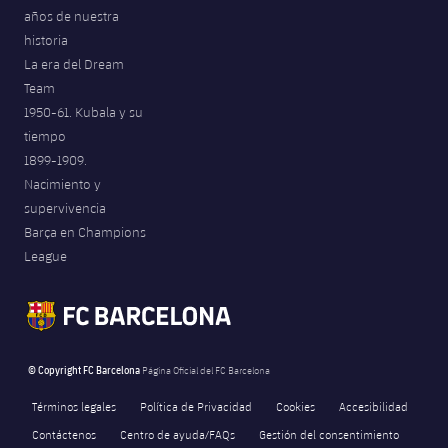
años de nuestra
Jugadores
Noticias
Apúntate a las amateurs
plusicon
más
historia
La era del Dream
Calendario
Voleibol masculino
Apúntate a las amateurs
Team
PLUSICON
MÁS
1950-61. Kubala y su
Resultados
Voleibol femenino
Carnet de las Secciones Amateurs
League of Legends
tiempo
1899-1909.
Clasificaciones
VALORANT Rising
Nacimiento y
supervivencia
Fotos
VALORANT Game Changers
Barça en Champions
League
eFootball
© Copyright FC Barcelona
Página Oficial del FC Barcelona
Términos legales
Política de Privacidad
Cookies
Accesibilidad
Contáctenos
Centro de ayuda/FAQs
Gestión del consentimiento