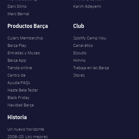
Jugadores
Clasificaciones
Dani Olmo
Karim Adeyemi
Juvenil
Noticias
Atletismo
plusicon
más
Marc Bernal
Fotos
Infantil
Productos Barça
Club
Actualidad
Baloncesto en silla de ruedas
plusicon
más
Historia
Alevín
Culers Membership
Spotify Camp Nou
Masculino
Actualidad
Hockey sobre hielo
Barça Play
Canal ético
plusicon
más
Palmarés
Entradas y Museo
Escudo
Femenino
Jugadores
Barça App
Himno
Actualidad
Hockey hierba
plusicon
más
Tienda online
Trabaja en las Barça
Agenda
Calendario
Centro de
Stores
Jugadores
Noticias
Patinaje artístico
plusicon
más
Ayuda/FAQs
Hazte Beta Tester
Resultados
Calendario
Hockey Hierba Masculino
Escuela de Patinaje
Actualidad
Black Friday
Navidad Barça
Clasificaciones
Resultados
Hockey Hierba Femenino
Plantilla
Rugby
plusicon
más
Historia
Clasificaciones
Agenda
Actualidad
Un nuevo horizonte
Voleibol
plusicon
más
2008-20. Los mejores