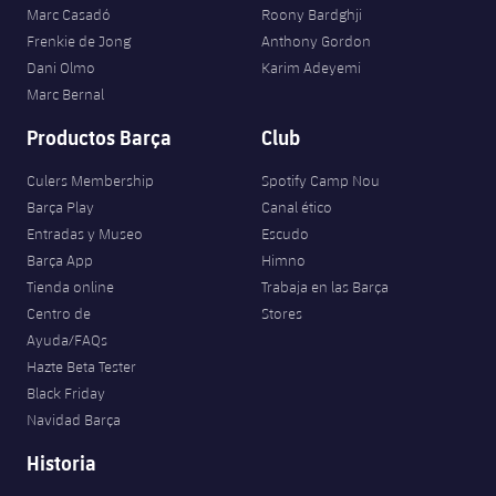
Jugadores
Marc Casadó
Roony Bardghji
Clasificaciones
Juvenil
Noticias
Atletismo
Frenkie de Jong
Anthony Gordon
plusicon
más
Fotos
Dani Olmo
Karim Adeyemi
Infantil
Actualidad
Marc Bernal
Baloncesto en silla de ruedas
plusicon
más
Historia
Productos Barça
Club
Alevín
Masculino
Actualidad
Hockey sobre hielo
plusicon
más
Palmarés
Culers Membership
Spotify Camp Nou
Femenino
Barça Play
Canal ético
Jugadores
Actualidad
Hockey hierba
plusicon
más
Entradas y Museo
Escudo
Agenda
Barça App
Himno
Calendario
Jugadores
Noticias
Patinaje artístico
Tienda online
Trabaja en las Barça
plusicon
más
Centro de
Stores
Resultados
Calendario
Hockey Hierba Masculino
Ayuda/FAQs
Escuela de Patinaje
Actualidad
Hazte Beta Tester
Clasificaciones
Resultados
Hockey Hierba Femenino
Black Friday
Plantilla
Rugby
plusicon
más
Navidad Barça
Clasificaciones
Agenda
Historia
Actualidad
Voleibol
plusicon
más