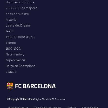
Un nuevo horizonte
Jugadores
Noticias
Apúntate a las amateurs
2008-20. Los mejores
plusicon
más
años de nuestra
Calendario
Voleibol masculino
Apúntate a las amateurs
historia
PLUSICON
MÁS
La era del Dream
Resultados
Voleibol femenino
Carnet de las Secciones Amateurs
Team
League of Legends
1950-61. Kubala y su
Clasificaciones
tiempo
VALORANT Rising
1899-1909.
Fotos
Nacimiento y
VALORANT Game Changers
supervivencia
Barça en Champions
eFootball
League
© Copyright FC Barcelona
Página Oficial del FC Barcelona
Términos legales
Política de Privacidad
Cookies
Accesibilidad