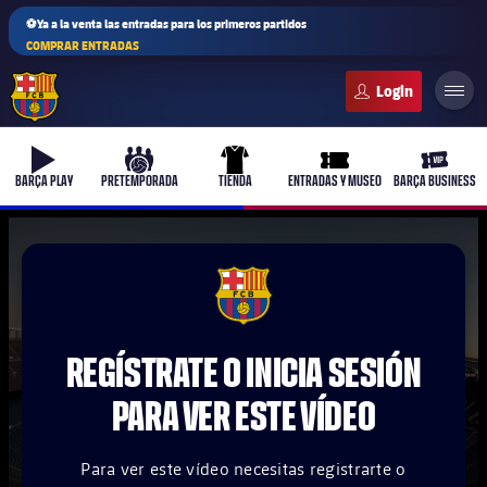
⚽Ya a la venta las entradas para los primeros partidos
COMPRAR ENTRADAS
FC Barcelona club badge
b-play
culers-ball
uniform
ticket-full
ticket-v
BARÇA PLAY
PRETEMPORADA
TIENDA
ENTRADAS Y MUSEO
BARÇA BUSINESS
PLUSICON
MÁS
FCB Barcelona badge
Primer equipo
REGÍSTRATE O INICIA SESIÓN
Femenino
plusicon
más
PARA VER ESTE VÍDEO
Actualidad
Barça Atlètic
plusicon
más
Para ver este vídeo necesitas registrarte o