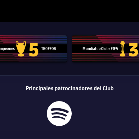
5
3
Campeones
TROFEOS
Mundial de Clubs FIFA
Trofeo de la Liga de Campeones
Trofeo del
Principales patrocinadores del Club