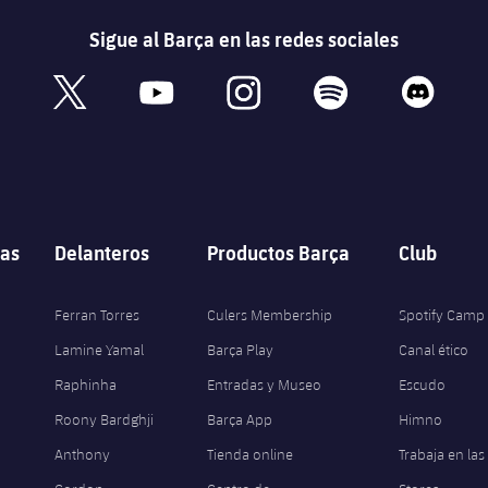
Sigue al Barça en las redes sociales
book
x
youtube
instagram
spotify
discord
as
Delanteros
Productos Barça
Club
Ferran Torres
Culers Membership
Spotify Camp
Lamine Yamal
Barça Play
Canal ético
Raphinha
Entradas y Museo
Escudo
Roony Bardghji
Barça App
Himno
Anthony
Tienda online
Trabaja en las