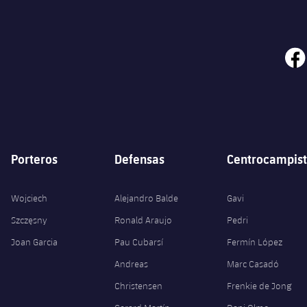
face
Porteros
Defensas
Centrocampist
Wojciech
Alejandro Balde
Gavi
Szczęsny
Ronald Araujo
Pedri
Joan Garcia
Pau Cubarsí
Fermín López
Andreas
Marc Casadó
Christensen
Frenkie de Jong