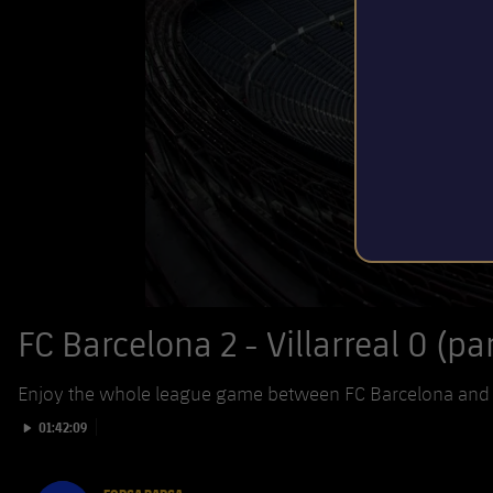
FC Barcelona 2 - Villarreal 0 (p
Enjoy the whole league game between FC Barcelona and V
Iniciar vídeo
01:42:09