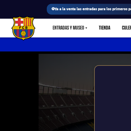
⚽Ya a la venta las entradas para los primeros p
ENTRADAS Y MUSEO
TIENDA
CULE
LABEL.SHARE.CARETDOWN
FC Barcelona club badge