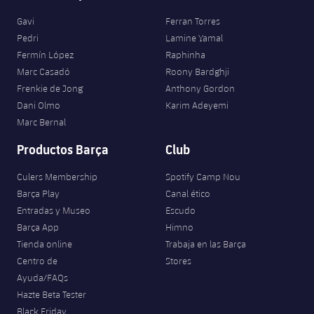
Jugadores
Clasificaciones
Juvenil
Noticias
Gavi
Ferran Torres
Atletismo
plusicon
más
Pedri
Lamine Yamal
Fotos
Infantil
Fermín López
Raphinha
Actualidad
Baloncesto en silla de ruedas
plusicon
más
Marc Casadó
Roony Bardghji
Historia
Alevín
Frenkie de Jong
Anthony Gordon
Masculino
Actualidad
Hockey sobre hielo
Dani Olmo
Karim Adeyemi
plusicon
más
Palmarés
Marc Bernal
Femenino
Jugadores
Actualidad
Hockey hierba
plusicon
más
Productos Barça
Club
Agenda
Calendario
Jugadores
Culers Membership
Spotify Camp Nou
Noticias
Patinaje artístico
plusicon
más
Barça Play
Canal ético
Resultados
Calendario
Entradas y Museo
Escudo
Hockey Hierba Masculino
Escuela de Patinaje
Actualidad
Barça App
Himno
Clasificaciones
Resultados
Tienda online
Trabaja en las Barça
Hockey Hierba Femenino
Plantilla
Rugby
plusicon
más
Centro de
Stores
Ayuda/FAQs
Clasificaciones
Agenda
Actualidad
Voleibol
Hazte Beta Tester
plusicon
más
Black Friday