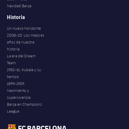
Jugadores
Navidad Barça
Noticias
Apúntate a las amateurs
plusicon
más
Historia
Calendario
Voleibol masculino
Apúntate a las amateurs
PLUSICON
MÁS
Un nuevo horizonte
Resultados
2008-20. Los mejores
Voleibol femenino
Carnet de las Secciones Amateurs
League of Legends
años de nuestra
Clasificaciones
historia
VALORANT Rising
La era del Dream
Fotos
Team
VALORANT Game Changers
1950-61. Kubala y su
tiempo
eFootball
1899-1909.
Nacimiento y
supervivencia
Barça en Champions
League