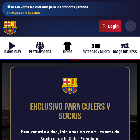
⚽Ya a la venta las entradas para los primeros partidos
COMPRAR ENTRADAS
FC Barcelona club badge
b-play
culers-ball
uniform
ticket-full
ticket-v
BARÇA PLAY
PRETEMPORADA
TIENDA
ENTRADAS Y MUSEO
BARÇA BUSINESS
PLUSICON
MÁS
FCB Barcelona badge
Primer equipo
EXCLUSIVO PARA CULERS Y
Femenino
SOCIOS
plusicon
más
Actualidad
Barça Atlètic
Para ver este vídeo, inicia sesión con tu cuenta de
plusicon
más
Socio o hazte Culer Premium.