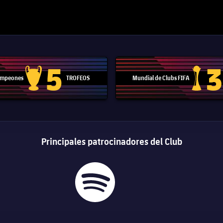
5
3
Campeones
TROFEOS
Mundial de Clubs FIFA
Trofeo de la Liga de Campeones
Trofeo del
Principales patrocinadores del Club