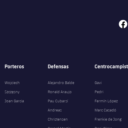
face
Porteros
Defensas
Centrocampist
Wojciech
Alejandro Balde
Gavi
Szczęsny
Ronald Araujo
Pedri
Joan Garcia
Pau Cubarsí
Fermín López
Andreas
Marc Casadó
Christensen
Frenkie de Jong