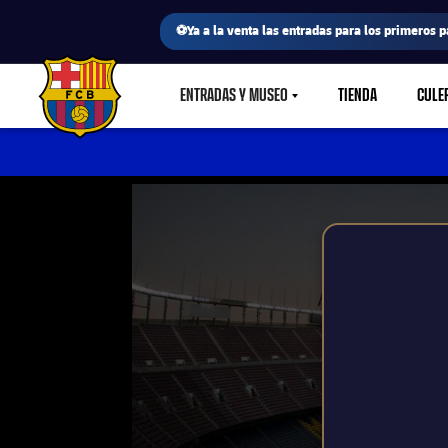
⚽Ya a la venta las entradas para los primeros p
ENTRADAS Y MUSEO
TIENDA
CULE
LABEL.SHARE.CARETDOWN
FC Barcelona club badge