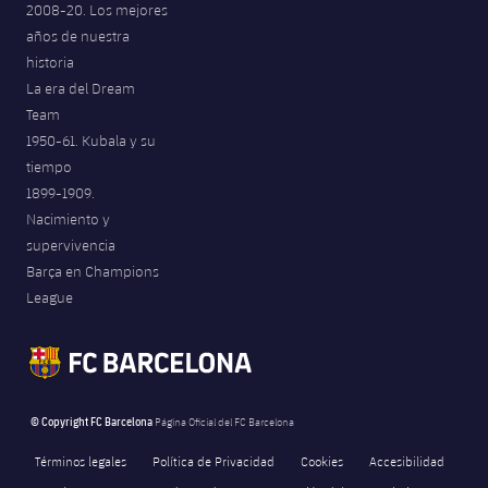
2008-20. Los mejores
Jugadores
Noticias
Apúntate a las amateurs
años de nuestra
plusicon
más
historia
Calendario
Voleibol masculino
Apúntate a las amateurs
La era del Dream
PLUSICON
MÁS
Team
Resultados
Voleibol femenino
Carnet de las Secciones Amateurs
1950-61. Kubala y su
League of Legends
tiempo
Clasificaciones
1899-1909.
VALORANT Rising
Nacimiento y
Fotos
supervivencia
VALORANT Game Changers
Barça en Champions
League
eFootball
© Copyright FC Barcelona
Página Oficial del FC Barcelona
Términos legales
Política de Privacidad
Cookies
Accesibilidad