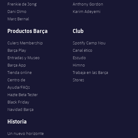
Jugadores
Frenkie de Jong
Anthony Gordon
Clasificaciones
Juvenil
Noticias
Atletismo
Dani Olmo
Karim Adeyemi
plusicon
más
Fotos
Marc Bernal
Infantil
Actualidad
Baloncesto en silla de ruedas
Productos Barça
Club
plusicon
más
Historia
Alevín
Masculino
Culers Membership
Spotify Camp Nou
Actualidad
Hockey sobre hielo
plusicon
más
Palmarés
Barça Play
Canal ético
Femenino
Entradas y Museo
Escudo
Jugadores
Actualidad
Hockey hierba
plusicon
más
Barça App
Himno
Agenda
Tienda online
Trabaja en las Barça
Calendario
Jugadores
Noticias
Patinaje artístico
Centro de
Stores
plusicon
más
Ayuda/FAQs
Resultados
Calendario
Hockey Hierba Masculino
Hazte Beta Tester
Escuela de Patinaje
Actualidad
Black Friday
Clasificaciones
Resultados
Hockey Hierba Femenino
Navidad Barça
Plantilla
Rugby
plusicon
más
Historia
Clasificaciones
Agenda
Actualidad
Voleibol
plusicon
más
Un nuevo horizonte