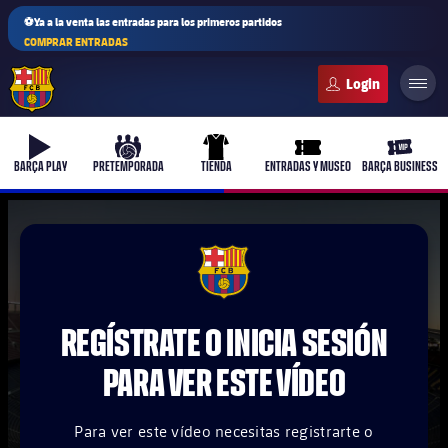
⚽Ya a la venta las entradas para los primeros partidos
COMPRAR ENTRADAS
FC Barcelona club badge
b-play
culers-ball
uniform
ticket-full
ticket-v
BARÇA PLAY
PRETEMPORADA
TIENDA
ENTRADAS Y MUSEO
BARÇA BUSINESS
PLUSICON
MÁS
FCB Barcelona badge
Primer equipo
REGÍSTRATE O INICIA SESIÓN
Femenino
plusicon
más
PARA VER ESTE VÍDEO
Actualidad
Barça Atlètic
plusicon
más
Para ver este vídeo necesitas registrarte o