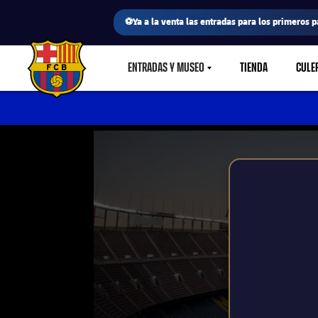
⚽Ya a la venta las entradas para los primeros p
ENTRADAS Y MUSEO
TIENDA
CULE
LABEL.SHARE.CARETDOWN
FC Barcelona club badge