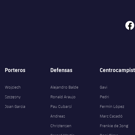
face
Porteros
Defensas
Centrocampist
Wojciech
Alejandro Balde
Gavi
Szczęsny
Ronald Araujo
Pedri
Joan Garcia
Pau Cubarsí
Fermín López
Andreas
Marc Casadó
Christensen
Frenkie de Jong