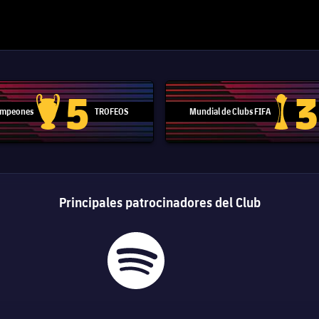
5
3
Campeones
TROFEOS
Mundial de Clubs FIFA
Trofeo de la Liga de Campeones
Trofeo del
Principales patrocinadores del Club