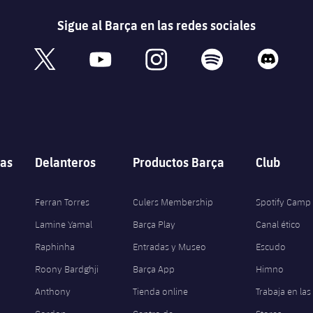
Sigue al Barça en las redes sociales
book
x
youtube
instagram
spotify
discord
as
Delanteros
Productos Barça
Club
Ferran Torres
Culers Membership
Spotify Camp
Lamine Yamal
Barça Play
Canal ético
Raphinha
Entradas y Museo
Escudo
Roony Bardghji
Barça App
Himno
Anthony
Tienda online
Trabaja en las