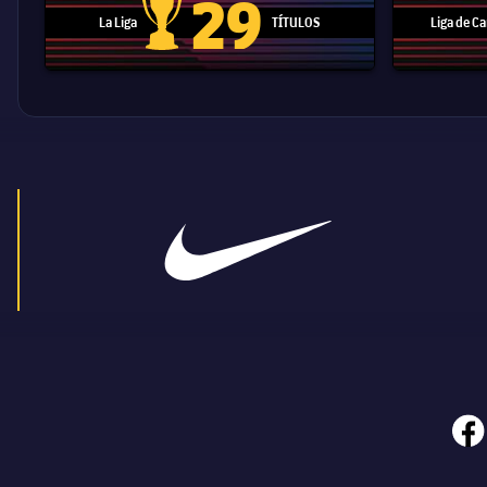
29
La Liga
TÍTULOS
Liga de 
Trofeo de La Liga
face