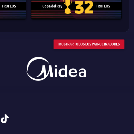
32
TROFEOS
Copa del Rey
TROFEOS
 Mundial de Clubes
Copa del Rey
MOSTRAR TODOS LOS PATROCINADORES
tiktok