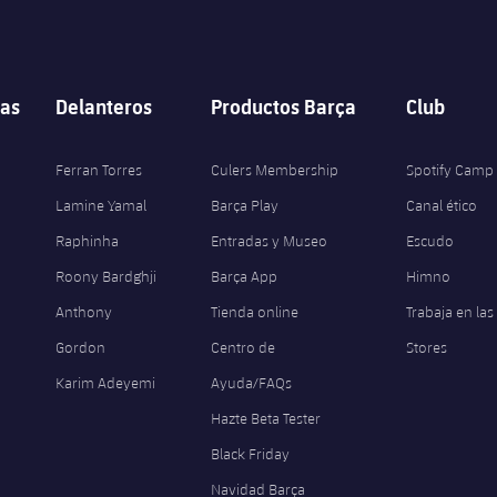
as
Delanteros
Productos Barça
Club
Ferran Torres
Culers Membership
Spotify Camp
Lamine Yamal
Barça Play
Canal ético
Raphinha
Entradas y Museo
Escudo
Roony Bardghji
Barça App
Himno
Anthony
Tienda online
Trabaja en las
Gordon
Centro de
Stores
Karim Adeyemi
Ayuda/FAQs
Hazte Beta Tester
Black Friday
Navidad Barça