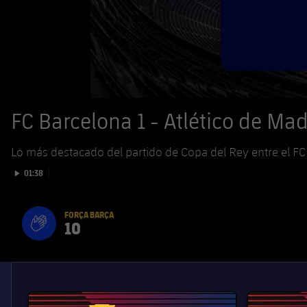
FC Barcelona 1 - Atlético de Mad
Lo más destacado del partido de Copa del Rey entre el FC 
Iniciar vídeo
01:38
FORÇA BARÇA
10
label.aria.fire
Força Barça
label.aria.forcabarca