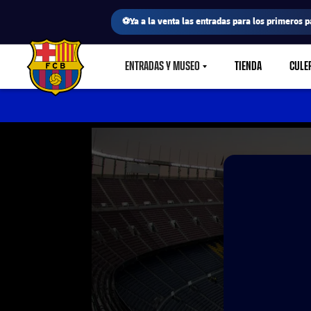
⚽Ya a la venta las entradas para los primeros p
ENTRADAS Y MUSEO
TIENDA
CULE
LABEL.SHARE.CARETDOWN
FC Barcelona club badge