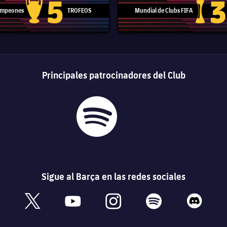
5
3
Campeones
TROFEOS
Mundial de Clubs FIFA
Trofeo de la Liga de Campeones
Trofeo del
Principales patrocinadores del Club
Sigue al Barça en las redes sociales
book
x
youtube
instagram
spotify
discord