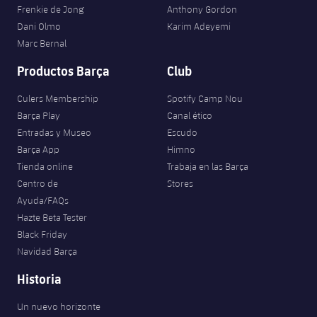
Jugadores
Frenkie de Jong
Anthony Gordon
Clasificaciones
Juvenil
Noticias
Atletismo
Dani Olmo
Karim Adeyemi
plusicon
más
Fotos
Marc Bernal
Infantil
Actualidad
Baloncesto en silla de ruedas
Productos Barça
Club
plusicon
más
Historia
Alevín
Masculino
Culers Membership
Spotify Camp Nou
Actualidad
Hockey sobre hielo
plusicon
más
Palmarés
Barça Play
Canal ético
Femenino
Entradas y Museo
Escudo
Jugadores
Actualidad
Hockey hierba
plusicon
más
Barça App
Himno
Agenda
Tienda online
Trabaja en las Barça
Calendario
Jugadores
Noticias
Patinaje artístico
Centro de
Stores
plusicon
más
Ayuda/FAQs
Resultados
Calendario
Hockey Hierba Masculino
Hazte Beta Tester
Escuela de Patinaje
Actualidad
Black Friday
Clasificaciones
Resultados
Hockey Hierba Femenino
Navidad Barça
Plantilla
Rugby
plusicon
más
Historia
Clasificaciones
Agenda
Actualidad
Voleibol
plusicon
más
Un nuevo horizonte