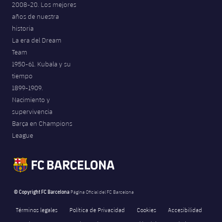
2008-20. Los mejores
Jugadores
Noticias
Apúntate a las amateurs
años de nuestra
plusicon
más
historia
Calendario
Voleibol masculino
Apúntate a las amateurs
La era del Dream
PLUSICON
MÁS
Team
Resultados
Voleibol femenino
Carnet de las Secciones Amateurs
1950-61. Kubala y su
League of Legends
tiempo
Clasificaciones
1899-1909.
VALORANT Rising
Nacimiento y
Fotos
supervivencia
VALORANT Game Changers
Barça en Champions
League
eFootball
© Copyright FC Barcelona
Página Oficial del FC Barcelona
Términos legales
Política de Privacidad
Cookies
Accesibilidad