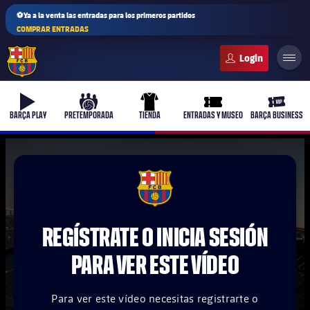
⚽Ya a la venta las entradas para los primeros partidos
COMPRAR ENTRADAS
FC Barcelona club badge
b-play
culers-ball
uniform
ticket-full
ticket-v
BARÇA PLAY
PRETEMPORADA
TIENDA
ENTRADAS Y MUSEO
BARÇA BUSINESS
PLUSICON
MÁS
FCB Barcelona badge
Primer equipo
REGÍSTRATE O INICIA SESIÓN
Femenino
plusicon
más
PARA VER ESTE VÍDEO
Actualidad
Barça Atlètic
plusicon
más
Para ver este vídeo necesitas registrarte o