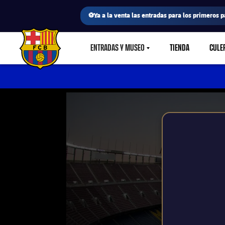
⚽Ya a la venta las entradas para los primeros p
ENTRADAS Y MUSEO
TIENDA
CULE
LABEL.SHARE.CARETDOWN
FC Barcelona club badge