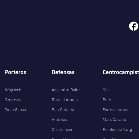
face
Porteros
Defensas
Centrocampist
Wojciech
Alejandro Balde
Gavi
Szczęsny
Ronald Araujo
Pedri
Joan Garcia
Pau Cubarsí
Fermín López
Andreas
Marc Casadó
Christensen
Frenkie de Jong