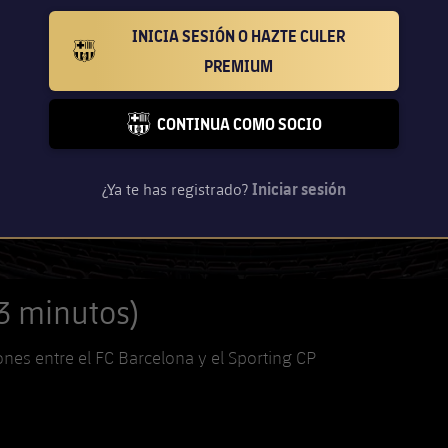
INICIA SESIÓN O HAZTE CULER
BARCELONA BADGE GOLD
PREMIUM
CONTINUA COMO SOCIO
FC BARCELONA CLUB BADGE
¿Ya te has registrado?
Iniciar sesión
(3 minutos)
nes entre el FC Barcelona y el Sporting CP