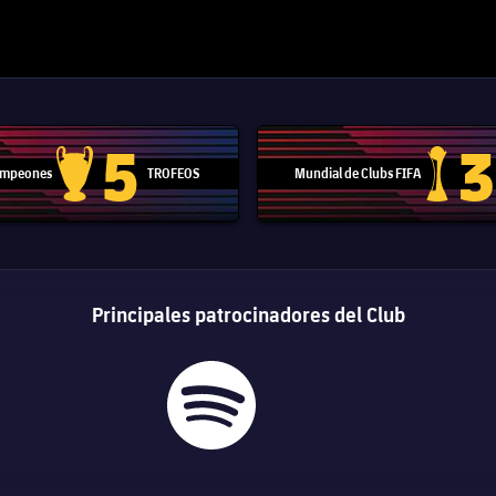
5
3
Campeones
TROFEOS
Mundial de Clubs FIFA
Trofeo de la Liga de Campeones
Trofeo del
Principales patrocinadores del Club