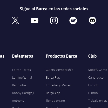
Sigue al Barça en las redes sociales
book
x
youtube
instagram
spotify
discord
as
Delanteros
Productos Barça
Club
Ferran Torres
Culers Membership
Spotify Camp
Lamine Yamal
Barça Play
Canal ético
Raphinha
Entradas y Museo
Escudo
Roony Bardghji
Barça App
Himno
Anthony
Tienda online
Trabaja en las