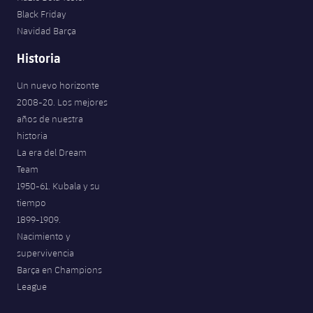
Jugadores
Black Friday
Noticias
Apúntate a las amateurs
plusicon
más
Navidad Barça
Calendario
Voleibol masculino
Historia
Apúntate a las amateurs
PLUSICON
MÁS
Resultados
Un nuevo horizonte
Voleibol femenino
Carnet de las Secciones Amateurs
League of Legends
2008-20. Los mejores
Clasificaciones
años de nuestra
VALORANT Rising
historia
Fotos
La era del Dream
VALORANT Game Changers
Team
1950-61. Kubala y su
eFootball
tiempo
1899-1909.
Nacimiento y
supervivencia
Barça en Champions
League