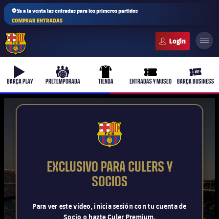
⚽Ya a la venta las entradas para los primeros partidos
COMPRAR ENTRADAS
FC Barcelona club badge
b-play
culers-ball
uniform
ticket-full
ticket-v
BARÇA PLAY
PRETEMPORADA
TIENDA
ENTRADAS Y MUSEO
BARÇA BUSINESS
PLUSICON
MÁS
FCB Barcelona badge
Primer equipo
EXCLUSIVO PARA CULERS Y
Femenino
SOCIOS
plusicon
más
Actualidad
Barça Atlètic
Para ver este vídeo, inicia sesión con tu cuenta de
plusicon
más
Socio o hazte Culer Premium.