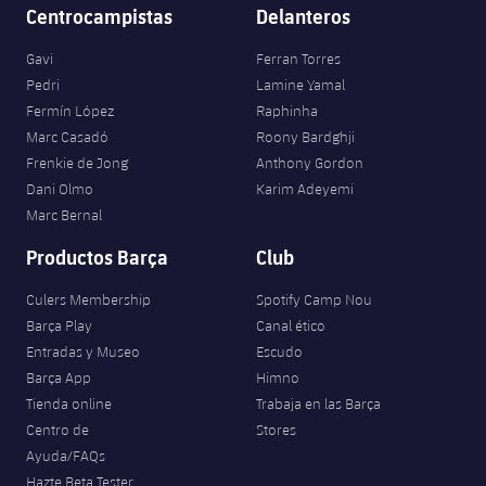
Jugadores
Centrocampistas
Delanteros
Clasificaciones
Juvenil
Noticias
Atletismo
plusicon
más
Gavi
Ferran Torres
Fotos
Infantil
Pedri
Lamine Yamal
Actualidad
Baloncesto en silla de ruedas
plusicon
más
Fermín López
Raphinha
Historia
Alevín
Marc Casadó
Roony Bardghji
Masculino
Actualidad
Hockey sobre hielo
Frenkie de Jong
Anthony Gordon
plusicon
más
Palmarés
Dani Olmo
Karim Adeyemi
Femenino
Jugadores
Actualidad
Marc Bernal
Hockey hierba
plusicon
más
Productos Barça
Club
Agenda
Calendario
Jugadores
Noticias
Patinaje artístico
plusicon
más
Culers Membership
Spotify Camp Nou
Resultados
Calendario
Barça Play
Canal ético
Hockey Hierba Masculino
Escuela de Patinaje
Actualidad
Entradas y Museo
Escudo
Clasificaciones
Resultados
Barça App
Himno
Hockey Hierba Femenino
Plantilla
Rugby
plusicon
más
Tienda online
Trabaja en las Barça
Centro de
Stores
Clasificaciones
Agenda
Actualidad
Voleibol
Ayuda/FAQs
plusicon
más
Hazte Beta Tester