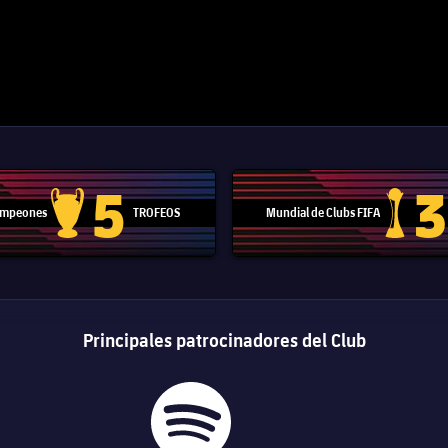
5
3
Campeones
TROFEOS
Mundial de Clubs FIFA
Trofeo de la Liga de Campeones
Trofeo del
Principales patrocinadores del Club