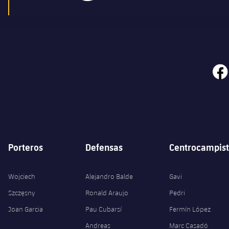
face
Porteros
Defensas
Centrocampist
Wojciech
Alejandro Balde
Gavi
Szczęsny
Ronald Araujo
Pedri
Joan Garcia
Pau Cubarsí
Fermín López
Andreas
Marc Casadó