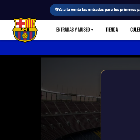
⚽Ya a la venta las entradas para los primeros p
ENTRADAS Y MUSEO
TIENDA
CULE
LABEL.SHARE.CARETDOWN
FC Barcelona club badge