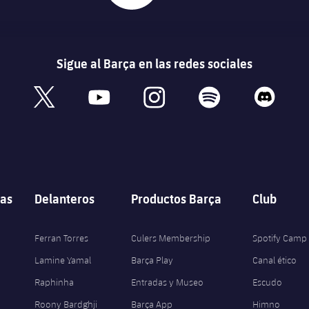
Sigue al Barça en las redes sociales
book
x
youtube
instagram
spotify
discord
as
Delanteros
Productos Barça
Club
Ferran Torres
Culers Membership
Spotify Camp
Lamine Yamal
Barça Play
Canal ético
Raphinha
Entradas y Museo
Escudo
Roony Bardghji
Barça App
Himno