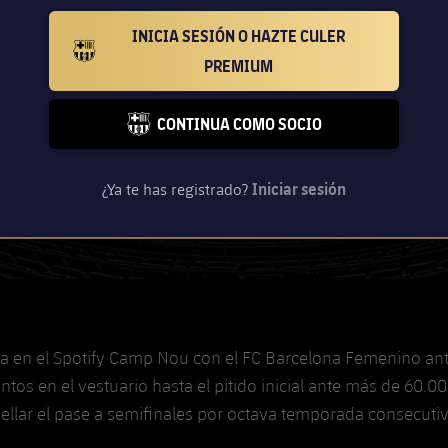
INICIA SESIÓN O HAZTE CULER
BARCELONA BADGE GOLD
PREMIUM
CONTINUA COMO SOCIO
FC BARCELONA CLUB BADGE
¿Ya te has registrado?
Iniciar sesión
a en el Spotify Camp Nou con el FC Barcelona Femenino ante 
 en el vestuario hasta el pitido inicial ante más de 60.00
llar el pase a semifinales por octava temporada consecutiv