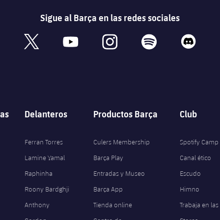
Sigue al Barça en las redes sociales
book
x
youtube
instagram
spotify
discord
as
Delanteros
Productos Barça
Club
Ferran Torres
Culers Membership
Spotify Camp
Lamine Yamal
Barça Play
Canal ético
Raphinha
Entradas y Museo
Escudo
Roony Bardghji
Barça App
Himno
Anthony
Tienda online
Trabaja en las