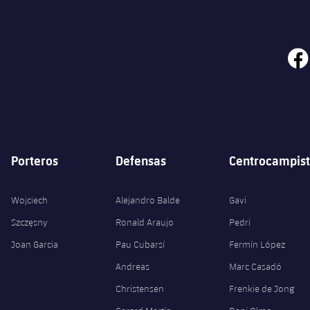
face
Porteros
Defensas
Centrocampist
Wojciech
Alejandro Balde
Gavi
Szczęsny
Ronald Araujo
Pedri
Joan Garcia
Pau Cubarsí
Fermín López
Andreas
Marc Casadó
Christensen
Frenkie de Jong