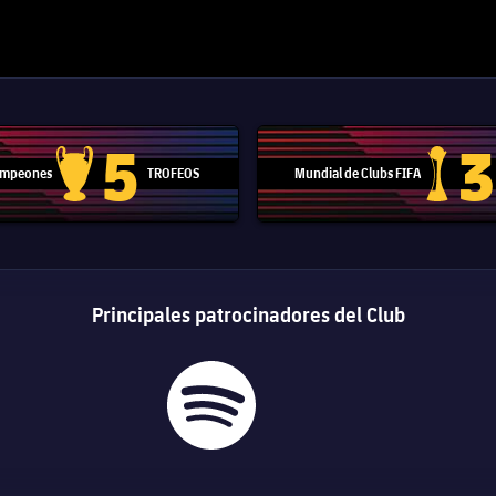
5
3
Campeones
TROFEOS
Mundial de Clubs FIFA
Trofeo de la Liga de Campeones
Trofeo del
Principales patrocinadores del Club