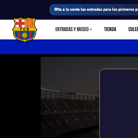
⚽Ya a la venta las entradas para los primeros p
ENTRADAS Y MUSEO
TIENDA
CULE
LABEL.SHARE.CARETDOWN
FC Barcelona club badge