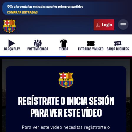
⚽Ya a la venta las entradas para los primeros partidos
COMPRAR ENTRADAS
FC Barcelona club badge
b-play
culers-ball
uniform
ticket-full
ticket-v
BARÇA PLAY
PRETEMPORADA
TIENDA
ENTRADAS Y MUSEO
BARÇA BUSINESS
PLUSICON
MÁS
FCB Barcelona badge
Primer equipo
REGÍSTRATE O INICIA SESIÓN
Femenino
plusicon
más
PARA VER ESTE VÍDEO
Actualidad
Barça Atlètic
plusicon
más
Para ver este vídeo necesitas registrarte o