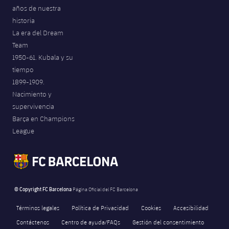
años de nuestra
Jugadores
Noticias
Apúntate a las amateurs
plusicon
más
historia
La era del Dream
Calendario
Voleibol masculino
Apúntate a las amateurs
Team
PLUSICON
MÁS
1950-61. Kubala y su
Resultados
Voleibol femenino
Carnet de las Secciones Amateurs
League of Legends
tiempo
1899-1909.
Clasificaciones
VALORANT Rising
Nacimiento y
supervivencia
Fotos
VALORANT Game Changers
Barça en Champions
League
eFootball
© Copyright FC Barcelona
Página Oficial del FC Barcelona
Términos legales
Política de Privacidad
Cookies
Accesibilidad
Contáctenos
Centro de ayuda/FAQs
Gestión del consentimiento