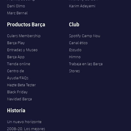
Jugadores
Clasificaciones
Dani Olmo
Karim Adeyemi
Juvenil
Noticias
Atletismo
plusicon
más
Marc Bernal
Fotos
Infantil
Productos Barça
Club
Actualidad
Baloncesto en silla de ruedas
plusicon
más
Historia
Alevín
Culers Membership
Spotify Camp Nou
Masculino
Actualidad
Hockey sobre hielo
Barça Play
Canal ético
plusicon
más
Palmarés
Entradas y Museo
Escudo
Femenino
Jugadores
Barça App
Himno
Actualidad
Hockey hierba
plusicon
más
Tienda online
Trabaja en las Barça
Agenda
Calendario
Centro de
Stores
Jugadores
Noticias
Patinaje artístico
plusicon
más
Ayuda/FAQs
Hazte Beta Tester
Resultados
Calendario
Hockey Hierba Masculino
Escuela de Patinaje
Actualidad
Black Friday
Navidad Barça
Clasificaciones
Resultados
Hockey Hierba Femenino
Plantilla
Rugby
plusicon
más
Historia
Clasificaciones
Agenda
Actualidad
Un nuevo horizonte
Voleibol
plusicon
más
2008-20. Los mejores