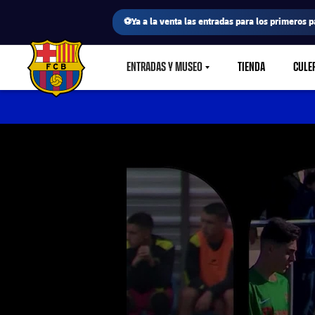
⚽Ya a la venta las entradas para los primeros p
ENTRADAS Y MUSEO
TIENDA
CULE
LABEL.SHARE.CARETDOWN
FC Barcelona club badge