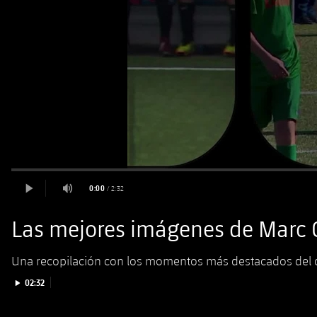
Las mejores imágenes de Marc C
Una recopilación con los momentos más destacados del ce
Iniciar vídeo
02:32