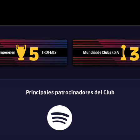
5
3
Campeones
TROFEOS
Mundial de Clubs FIFA
Trofeo de la Liga de Campeones
Trofeo del
Principales patrocinadores del Club