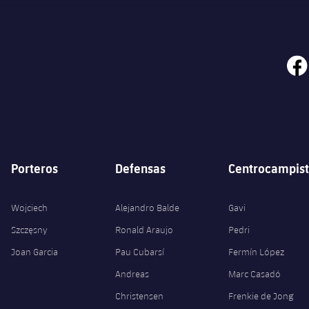
face
Porteros
Defensas
Centrocampist
Wojciech
Alejandro Balde
Gavi
Szczęsny
Ronald Araujo
Pedri
Joan Garcia
Pau Cubarsí
Fermín López
Andreas
Marc Casadó
Christensen
Frenkie de Jong