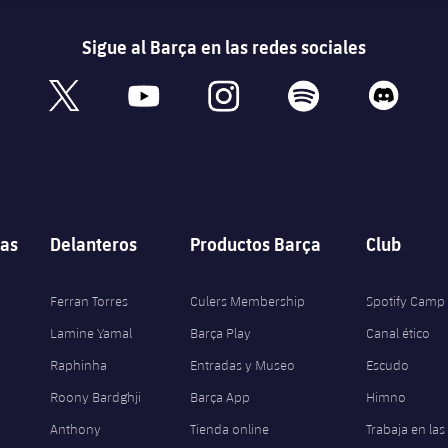
Sigue al Barça en las redes sociales
book
x
youtube
instagram
spotify
discord
as
Delanteros
Productos Barça
Club
Ferran Torres
Culers Membership
Spotify Camp
Lamine Yamal
Barça Play
Canal ético
Raphinha
Entradas y Museo
Escudo
Roony Bardghji
Barça App
Himno
Anthony
Tienda online
Trabaja en las