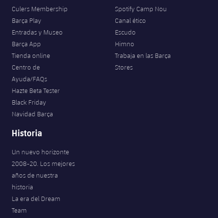
Jugadores
Clasificaciones
Culers Membership
Spotify Camp Nou
Juvenil
Noticias
Atletismo
plusicon
más
Barça Play
Canal ético
Fotos
Entradas y Museo
Escudo
Infantil
Actualidad
Baloncesto en silla de ruedas
Barça App
Himno
plusicon
más
Historia
Tienda online
Trabaja en las Barça
Alevín
Masculino
Centro de
Stores
Actualidad
Hockey sobre hielo
plusicon
más
Palmarés
Ayuda/FAQs
Femenino
Hazte Beta Tester
Jugadores
Actualidad
Hockey hierba
plusicon
más
Black Friday
Navidad Barça
Agenda
Calendario
Jugadores
Noticias
Patinaje artístico
plusicon
más
Historia
Resultados
Calendario
Hockey Hierba Masculino
Escuela de Patinaje
Actualidad
Un nuevo horizonte
2008-20. Los mejores
Clasificaciones
Resultados
Hockey Hierba Femenino
Plantilla
años de nuestra
Rugby
plusicon
más
historia
Clasificaciones
La era del Dream
Agenda
Actualidad
Voleibol
plusicon
más
Team