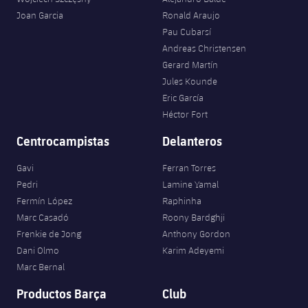
plusicon
más
Servicios Médicos
Acreditaciones
Fotos
Joan Garcia
Ronald Araujo
Fotos
Infantil A
Entradas
SUB8 B
Calendario
Pau Cubarsí
Campus Verano
Actualidad
Accesibilidad
Historia
Instalaciones
Andreas Christensen
Infantil B
Resultados
Resultados
Gerard Martín
Juvenil
PLUSICON
MÁS
Palmarés
Jules Kounde
Clasificaciones
Eric García
Jugadores
Cadete
Primer equipo
plusicon
más
Héctor Fort
Jugadors
Clasificaciones
Infantil
Centrocampistas
Delanteros
Actualidad
Barça Atlètic
plusicon
más
Fotos
Gavi
Ferran Torres
Alevín
Calendario
Actualidad
Base
Pedri
Lamine Yamal
plusicon
más
Palmarés
Fermín López
Raphinha
Entradas
Calendario
Marc Casadó
Roony Bardghji
Campus Verano
Actualidad
Historia
Frenkie de Jong
Anthony Gordon
Resultados
Resultados
Dani Olmo
Karim Adeyemi
Barça C
PLUSICON
MÁS
Marc Bernal
Clasificaciones
Jugadores
Junior
Productos Barça
Club
Información general
plusicon
más