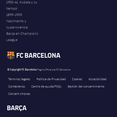
1950-61. Kubala y su
Jugadores
Noticias
Apúntate a las amateurs
tiempo
plusicon
más
1899-1909.
Calendario
Voleibol masculino
Apúntate a las amateurs
Nacimiento y
PLUSICON
MÁS
supervivencia
Resultados
Voleibol femenino
Barça en Champions
Carnet de las Secciones Amateurs
League of Legends
League
Clasificaciones
VALORANT Rising
Fotos
VALORANT Game Changers
© Copyright FC Barcelona
Página Oficial del FC Barcelona
eFootball
Términos legales
Política de Privacidad
Cookies
Accesibilidad
Contáctenos
Centro de ayuda/FAQs
Gestión del consentimiento
Consent choices