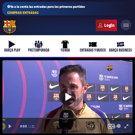
⚽Ya a la venta las entradas para los primeros partidos
COMPRAR ENTRADAS
FC Barcelona club badge
b-play
culers-ball
uniform
ticket-full
ticket-v
BARÇA PLAY
PRETEMPORADA
TIENDA
ENTRADAS Y MUSEO
BARÇA BUSINESS
PLUSICON
MÁS
Primer equipo
Femenino
plusicon
más
Actualidad
Barça Atlètic
plusicon
más