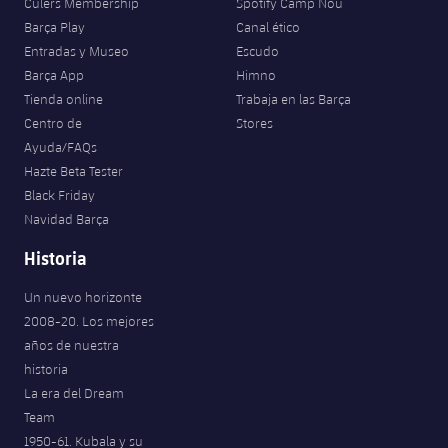
Culers Membership
Spotify Camp Nou
Jugadores
Clasificaciones
Juvenil
Barça Play
Canal ético
Noticias
Atletismo
plusicon
más
Entradas y Museo
Escudo
Fotos
Infantil
Barça App
Himno
Actualidad
Baloncesto en silla de ruedas
plusicon
más
Tienda online
Trabaja en las Barça
Historia
Alevín
Centro de
Stores
Masculino
Actualidad
Hockey sobre hielo
Ayuda/FAQs
plusicon
más
Palmarés
Hazte Beta Tester
Femenino
Jugadores
Black Friday
Actualidad
Hockey hierba
plusicon
más
Navidad Barça
Agenda
Calendario
Jugadores
Noticias
Historia
Patinaje artístico
plusicon
más
Resultados
Calendario
Un nuevo horizonte
Hockey Hierba Masculino
Escuela de Patinaje
Actualidad
2008-20. Los mejores
Clasificaciones
años de nuestra
Resultados
Hockey Hierba Femenino
Plantilla
Rugby
historia
plusicon
más
La era del Dream
Clasificaciones
Agenda
Actualidad
Team
Voleibol
plusicon
más
1950-61. Kubala y su