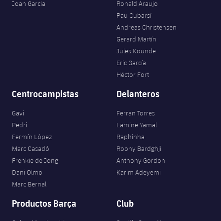
plusicon
más
Servicios Médicos
Joan Garcia
Ronald Araujo
Acreditaciones
Fotos
Fotos
Infantil A
Pau Cubarsí
Entradas
SUB8 B
Calendario
Campus Verano
Actualidad
Andreas Christensen
Accesibilidad
Historia
Instalaciones
Infantil B
Gerard Martín
Resultados
Resultados
Juvenil
Jules Kounde
PLUSICON
MÁS
Palmarés
Eric García
Clasificaciones
Jugadores
Cadete
Héctor Fort
Primer equipo
plusicon
más
Centrocampistas
Delanteros
Jugadors
Clasificaciones
Infantil
Actualidad
Barça Atlètic
plusicon
más
Gavi
Ferran Torres
Fotos
Alevín
Pedri
Lamine Yamal
Calendario
Actualidad
Base
plusicon
más
Fermín López
Raphinha
Palmarés
Marc Casadó
Roony Bardghji
Entradas
Calendario
Campus Verano
Actualidad
Frenkie de Jong
Anthony Gordon
Historia
Dani Olmo
Karim Adeyemi
Resultados
Resultados
Barça C
Marc Bernal
PLUSICON
MÁS
Clasificaciones
Productos Barça
Club
Jugadores
Junior
Información general
plusicon
más