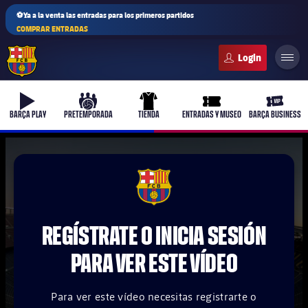
⚽Ya a la venta las entradas para los primeros partidos
COMPRAR ENTRADAS
FC Barcelona club badge
b-play
culers-ball
uniform
ticket-full
ticket-v
BARÇA PLAY
PRETEMPORADA
TIENDA
ENTRADAS Y MUSEO
BARÇA BUSINESS
PLUSICON
MÁS
FCB Barcelona badge
Primer equipo
REGÍSTRATE O INICIA SESIÓN
Femenino
plusicon
más
PARA VER ESTE VÍDEO
Actualidad
Barça Atlètic
plusicon
más
Para ver este vídeo necesitas registrarte o