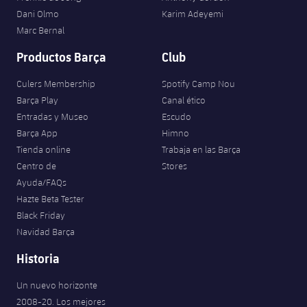
Jugadores
Clasificaciones
Dani Olmo
Karim Adeyemi
Juvenil
Noticias
Atletismo
plusicon
más
Marc Bernal
Fotos
Infantil
Productos Barça
Club
Actualidad
Baloncesto en silla de ruedas
plusicon
más
Historia
Alevín
Culers Membership
Spotify Camp Nou
Masculino
Actualidad
Hockey sobre hielo
Barça Play
Canal ético
plusicon
más
Palmarés
Entradas y Museo
Escudo
Femenino
Jugadores
Barça App
Himno
Actualidad
Hockey hierba
plusicon
más
Tienda online
Trabaja en las Barça
Agenda
Calendario
Centro de
Stores
Jugadores
Noticias
Patinaje artístico
plusicon
más
Ayuda/FAQs
Hazte Beta Tester
Resultados
Calendario
Hockey Hierba Masculino
Escuela de Patinaje
Actualidad
Black Friday
Navidad Barça
Clasificaciones
Resultados
Hockey Hierba Femenino
Plantilla
Rugby
plusicon
más
Historia
Clasificaciones
Agenda
Actualidad
Un nuevo horizonte
Voleibol
plusicon
más
2008-20. Los mejores