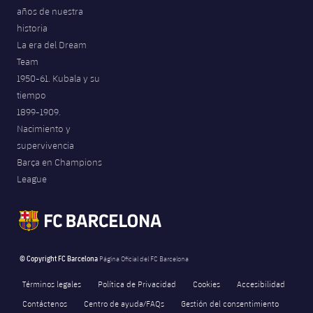
años de nuestra
Jugadores
Noticias
Apúntate a las amateurs
plusicon
más
historia
La era del Dream
Calendario
Voleibol masculino
Apúntate a las amateurs
Team
PLUSICON
MÁS
1950-61. Kubala y su
Resultados
Voleibol femenino
Carnet de las Secciones Amateurs
League of Legends
tiempo
1899-1909.
Clasificaciones
VALORANT Rising
Nacimiento y
supervivencia
Fotos
VALORANT Game Changers
Barça en Champions
League
eFootball
© Copyright FC Barcelona
Página Oficial del FC Barcelona
Términos legales
Política de Privacidad
Cookies
Accesibilidad
Contáctenos
Centro de ayuda/FAQs
Gestión del consentimiento