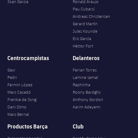
plusicon
más
Joan Garcia
Ronald Araujo
Servicios Médicos
Acreditaciones
Fotos
Fotos
Infantil A
Pau Cubarsí
Entradas
SUB8 B
Calendario
Campus Verano
Actualidad
Andreas Christensen
Accesibilidad
Historia
Instalaciones
Gerard Martín
Infantil B
Resultados
Resultados
Juvenil
Jules Kounde
PLUSICON
MÁS
Palmarés
Eric García
Clasificaciones
Jugadores
Cadete
Héctor Fort
Primer equipo
plusicon
más
Centrocampistas
Delanteros
Jugadors
Clasificaciones
Infantil
Actualidad
Barça Atlètic
plusicon
más
Gavi
Ferran Torres
Fotos
Alevín
Pedri
Lamine Yamal
Calendario
Actualidad
Base
plusicon
más
Fermín López
Raphinha
Palmarés
Marc Casadó
Roony Bardghji
Entradas
Calendario
Campus Verano
Actualidad
Frenkie de Jong
Anthony Gordon
Historia
Dani Olmo
Karim Adeyemi
Resultados
Resultados
Barça C
Marc Bernal
PLUSICON
MÁS
Productos Barça
Club
Clasificaciones
Jugadores
Junior
Información general
plusicon
más