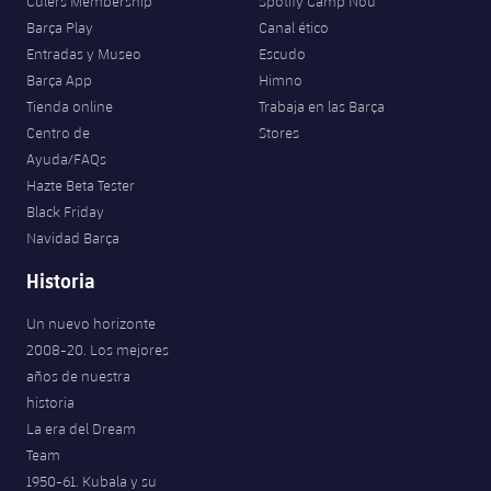
Culers Membership
Spotify Camp Nou
Jugadores
Clasificaciones
Juvenil
Barça Play
Canal ético
Noticias
Atletismo
plusicon
más
Entradas y Museo
Escudo
Fotos
Infantil
Barça App
Himno
Actualidad
Baloncesto en silla de ruedas
plusicon
más
Tienda online
Trabaja en las Barça
Historia
Alevín
Centro de
Stores
Masculino
Actualidad
Hockey sobre hielo
Ayuda/FAQs
plusicon
más
Palmarés
Hazte Beta Tester
Femenino
Jugadores
Black Friday
Actualidad
Hockey hierba
plusicon
más
Navidad Barça
Agenda
Calendario
Jugadores
Historia
Noticias
Patinaje artístico
plusicon
más
Resultados
Un nuevo horizonte
Calendario
Hockey Hierba Masculino
Escuela de Patinaje
Actualidad
2008-20. Los mejores
Clasificaciones
años de nuestra
Resultados
Hockey Hierba Femenino
Plantilla
Rugby
historia
plusicon
más
La era del Dream
Clasificaciones
Agenda
Actualidad
Team
Voleibol
plusicon
más
1950-61. Kubala y su