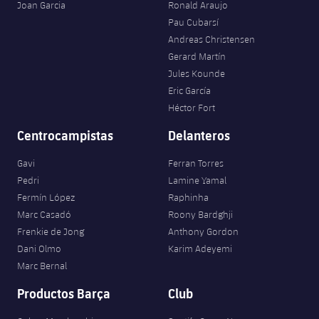
plusicon
más
Servicios Médicos
Joan Garcia
Ronald Araujo
Acreditaciones
Fotos
Fotos
Infantil A
Pau Cubarsí
Entradas
SUB8 B
Calendario
Campus Verano
Actualidad
Andreas Christensen
Accesibilidad
Historia
Instalaciones
Infantil B
Gerard Martín
Resultados
Resultados
Juvenil
Jules Kounde
PLUSICON
MÁS
Palmarés
Eric García
Clasificaciones
Jugadores
Cadete
Héctor Fort
Primer equipo
plusicon
más
Centrocampistas
Delanteros
Jugadors
Clasificaciones
Infantil
Actualidad
Barça Atlètic
plusicon
más
Gavi
Ferran Torres
Fotos
Alevín
Pedri
Lamine Yamal
Calendario
Actualidad
Base
plusicon
más
Fermín López
Raphinha
Palmarés
Marc Casadó
Roony Bardghji
Entradas
Calendario
Campus Verano
Actualidad
Frenkie de Jong
Anthony Gordon
Historia
Dani Olmo
Karim Adeyemi
Resultados
Resultados
Barça C
Marc Bernal
PLUSICON
MÁS
Clasificaciones
Productos Barça
Club
Jugadores
Junior
Información general
plusicon
más