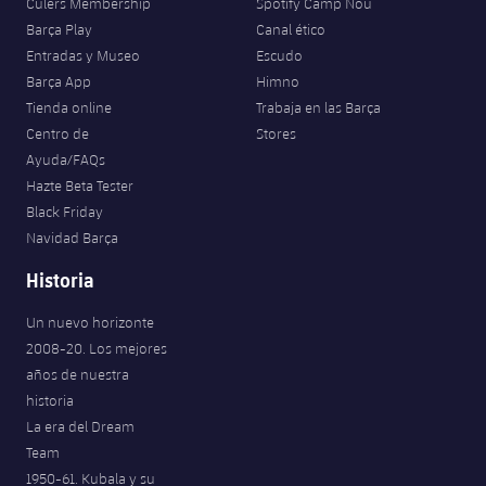
Culers Membership
Spotify Camp Nou
Jugadores
Clasificaciones
Juvenil
Barça Play
Canal ético
Noticias
Atletismo
plusicon
más
Entradas y Museo
Escudo
Fotos
Infantil
Barça App
Himno
Actualidad
Baloncesto en silla de ruedas
plusicon
más
Tienda online
Trabaja en las Barça
Historia
Alevín
Centro de
Stores
Masculino
Actualidad
Hockey sobre hielo
Ayuda/FAQs
plusicon
más
Palmarés
Hazte Beta Tester
Femenino
Jugadores
Black Friday
Actualidad
Hockey hierba
plusicon
más
Navidad Barça
Agenda
Calendario
Jugadores
Noticias
Historia
Patinaje artístico
plusicon
más
Resultados
Calendario
Un nuevo horizonte
Hockey Hierba Masculino
Escuela de Patinaje
Actualidad
2008-20. Los mejores
Clasificaciones
años de nuestra
Resultados
Hockey Hierba Femenino
Plantilla
Rugby
historia
plusicon
más
La era del Dream
Clasificaciones
Agenda
Actualidad
Team
Voleibol
plusicon
más
1950-61. Kubala y su