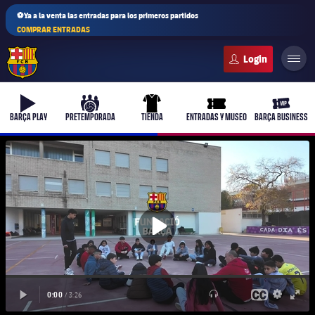
⚽Ya a la venta las entradas para los primeros partidos
COMPRAR ENTRADAS
FC Barcelona club badge
b-play
culers-ball
uniform
ticket-full
ticket-v
BARÇA PLAY
PRETEMPORADA
TIENDA
ENTRADAS Y MUSEO
BARÇA BUSINESS
PLUSICON
MÁS
Primer equipo
Femenino
plusicon
más
Actualidad
Barça Atlètic
plusicon
más