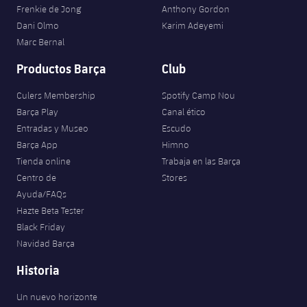
Jugadores
Frenkie de Jong
Anthony Gordon
Clasificaciones
Juvenil
Noticias
Atletismo
Dani Olmo
Karim Adeyemi
plusicon
más
Fotos
Marc Bernal
Infantil
Actualidad
Baloncesto en silla de ruedas
Productos Barça
Club
plusicon
más
Historia
Alevín
Masculino
Culers Membership
Spotify Camp Nou
Actualidad
Hockey sobre hielo
plusicon
más
Palmarés
Barça Play
Canal ético
Femenino
Entradas y Museo
Escudo
Jugadores
Actualidad
Hockey hierba
plusicon
más
Barça App
Himno
Agenda
Tienda online
Trabaja en las Barça
Calendario
Jugadores
Noticias
Patinaje artístico
Centro de
Stores
plusicon
más
Ayuda/FAQs
Resultados
Calendario
Hockey Hierba Masculino
Hazte Beta Tester
Escuela de Patinaje
Actualidad
Black Friday
Clasificaciones
Resultados
Hockey Hierba Femenino
Navidad Barça
Plantilla
Rugby
plusicon
más
Historia
Clasificaciones
Agenda
Actualidad
Voleibol
plusicon
más
Un nuevo horizonte