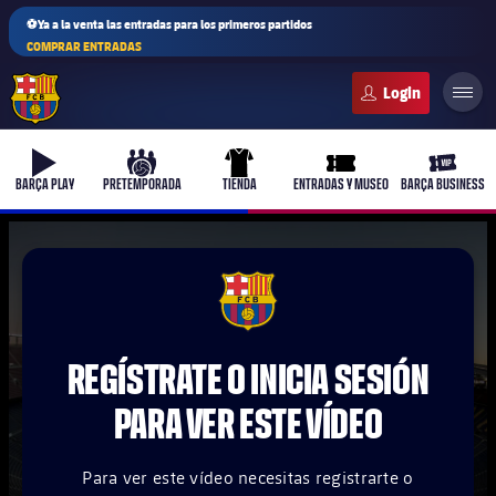
⚽Ya a la venta las entradas para los primeros partidos
COMPRAR ENTRADAS
FC Barcelona club badge
b-play
culers-ball
uniform
ticket-full
ticket-v
BARÇA PLAY
PRETEMPORADA
TIENDA
ENTRADAS Y MUSEO
BARÇA BUSINESS
PLUSICON
MÁS
FCB Barcelona badge
Primer equipo
REGÍSTRATE O INICIA SESIÓN
Femenino
plusicon
más
PARA VER ESTE VÍDEO
Actualidad
Barça Atlètic
plusicon
más
Para ver este vídeo necesitas registrarte o