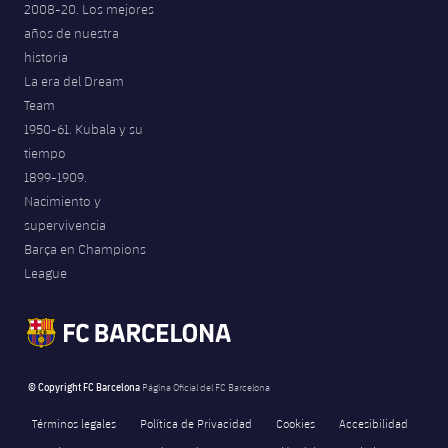
2008-20. Los mejores
Jugadores
Noticias
Apúntate a las amateurs
años de nuestra
plusicon
más
historia
Calendario
Voleibol masculino
Apúntate a las amateurs
La era del Dream
PLUSICON
MÁS
Team
Resultados
Voleibol femenino
Carnet de las Secciones Amateurs
1950-61. Kubala y su
League of Legends
tiempo
Clasificaciones
1899-1909.
VALORANT Rising
Nacimiento y
Fotos
supervivencia
VALORANT Game Changers
Barça en Champions
League
eFootball
© Copyright FC Barcelona
Página Oficial del FC Barcelona
Términos legales
Política de Privacidad
Cookies
Accesibilidad