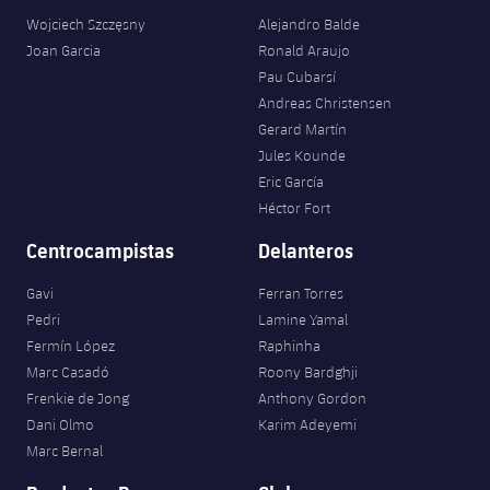
plusicon
más
Servicios Médicos
Acreditaciones
Fotos
Wojciech Szczęsny
Alejandro Balde
Fotos
Infantil A
Entradas
SUB8 B
Calendario
Joan Garcia
Ronald Araujo
Campus Verano
Actualidad
Accesibilidad
Historia
Instalaciones
Pau Cubarsí
Infantil B
Resultados
Resultados
Andreas Christensen
Juvenil
PLUSICON
MÁS
Palmarés
Gerard Martín
Clasificaciones
Jules Kounde
Jugadores
Cadete
Primer equipo
plusicon
más
Eric García
Jugadors
Héctor Fort
Clasificaciones
Infantil
Actualidad
Barça Atlètic
plusicon
más
Centrocampistas
Delanteros
Fotos
Alevín
Calendario
Actualidad
Base
Gavi
Ferran Torres
plusicon
más
Palmarés
Pedri
Lamine Yamal
Entradas
Calendario
Fermín López
Raphinha
Campus Verano
Actualidad
Historia
Marc Casadó
Roony Bardghji
Resultados
Resultados
Frenkie de Jong
Anthony Gordon
Barça C
PLUSICON
MÁS
Dani Olmo
Karim Adeyemi
Clasificaciones
Marc Bernal
Jugadores
Junior
Información general
plusicon
más