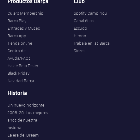
Productos Barça
Club
Jugadores
Clasificaciones
Juvenil
Noticias
Atletismo
plusicon
más
Culers Membership
Spotify Camp Nou
Fotos
Barça Play
Canal ético
Infantil
Actualidad
Baloncesto en silla de ruedas
Entradas y Museo
Escudo
plusicon
más
Historia
Barça App
Himno
Alevín
Masculino
Tienda online
Trabaja en las Barça
Actualidad
Hockey sobre hielo
plusicon
más
Palmarés
Centro de
Stores
Femenino
Ayuda/FAQs
Jugadores
Actualidad
Hockey hierba
plusicon
más
Hazte Beta Tester
Black Friday
Agenda
Calendario
Jugadores
Noticias
Patinaje artístico
Navidad Barça
plusicon
más
Resultados
Historia
Calendario
Hockey Hierba Masculino
Escuela de Patinaje
Actualidad
Un nuevo horizonte
Clasificaciones
Resultados
Hockey Hierba Femenino
Plantilla
2008-20. Los mejores
Rugby
plusicon
más
años de nuestra
Clasificaciones
historia
Agenda
Actualidad
Voleibol
plusicon
más
La era del Dream