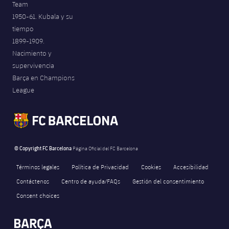
Team
Jugadores
Noticias
Apúntate a las amateurs
1950-61. Kubala y su
plusicon
más
tiempo
Calendario
Voleibol masculino
Apúntate a las amateurs
1899-1909.
PLUSICON
MÁS
Nacimiento y
Resultados
Voleibol femenino
supervivencia
Carnet de las Secciones Amateurs
League of Legends
Barça en Champions
Clasificaciones
League
VALORANT Rising
Fotos
VALORANT Game Changers
eFootball
© Copyright FC Barcelona
Página Oficial del FC Barcelona
Términos legales
Política de Privacidad
Cookies
Accesibilidad
Contáctenos
Centro de ayuda/FAQs
Gestión del consentimiento
Consent choices