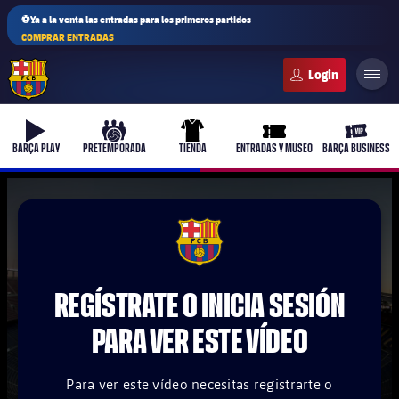
⚽Ya a la venta las entradas para los primeros partidos
COMPRAR ENTRADAS
FC Barcelona club badge
b-play
culers-ball
uniform
ticket-full
ticket-v
BARÇA PLAY
PRETEMPORADA
TIENDA
ENTRADAS Y MUSEO
BARÇA BUSINESS
PLUSICON
MÁS
FCB Barcelona badge
Primer equipo
REGÍSTRATE O INICIA SESIÓN
Femenino
plusicon
más
PARA VER ESTE VÍDEO
Actualidad
Barça Atlètic
plusicon
más
Para ver este vídeo necesitas registrarte o