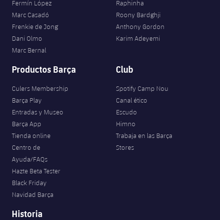
Fermín López
Raphinha
Jugadores
Clasificaciones
Juvenil
Noticias
Marc Casadó
Roony Bardghji
Atletismo
plusicon
más
Frenkie de Jong
Anthony Gordon
Fotos
Infantil
Dani Olmo
Karim Adeyemi
Actualidad
Baloncesto en silla de ruedas
plusicon
más
Marc Bernal
Historia
Alevín
Masculino
Productos Barça
Club
Actualidad
Hockey sobre hielo
plusicon
más
Palmarés
Culers Membership
Spotify Camp Nou
Femenino
Jugadores
Actualidad
Hockey hierba
Barça Play
Canal ético
plusicon
más
Entradas y Museo
Escudo
Agenda
Calendario
Jugadores
Barça App
Himno
Noticias
Patinaje artístico
plusicon
más
Tienda online
Trabaja en las Barça
Resultados
Calendario
Centro de
Stores
Hockey Hierba Masculino
Escuela de Patinaje
Actualidad
Ayuda/FAQs
Clasificaciones
Resultados
Hazte Beta Tester
Hockey Hierba Femenino
Plantilla
Rugby
plusicon
más
Black Friday
Navidad Barça
Clasificaciones
Agenda
Actualidad
Voleibol
plusicon
más
Historia