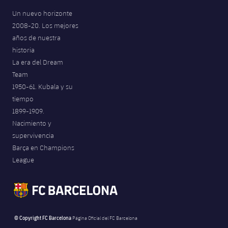
Jugadores
Noticias
Apúntate a las amateurs
Un nuevo horizonte
plusicon
más
2008-20. Los mejores
Calendario
Voleibol masculino
años de nuestra
Apúntate a las amateurs
PLUSICON
MÁS
historia
Resultados
La era del Dream
Voleibol femenino
Carnet de las Secciones Amateurs
League of Legends
Team
Clasificaciones
1950-61. Kubala y su
VALORANT Rising
tiempo
Fotos
1899-1909.
VALORANT Game Changers
Nacimiento y
supervivencia
eFootball
Barça en Champions
League
© Copyright FC Barcelona
Página Oficial del FC Barcelona