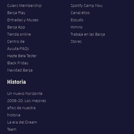
Jugadores
Clasificaciones
Culers Membership
Spotify Camp Nou
Juvenil
Noticias
Atletismo
plusicon
más
Barça Play
Canal ético
Fotos
Entradas y Museo
Escudo
Infantil
Actualidad
Baloncesto en silla de ruedas
Barça App
Himno
plusicon
más
Historia
Tienda online
Trabaja en las Barça
Alevín
Masculino
Centro de
Stores
Actualidad
Hockey sobre hielo
plusicon
más
Palmarés
Ayuda/FAQs
Femenino
Hazte Beta Tester
Jugadores
Actualidad
Hockey hierba
plusicon
más
Black Friday
Navidad Barça
Agenda
Calendario
Jugadores
Noticias
Patinaje artístico
plusicon
más
Historia
Resultados
Calendario
Hockey Hierba Masculino
Escuela de Patinaje
Actualidad
Un nuevo horizonte
2008-20. Los mejores
Clasificaciones
Resultados
Hockey Hierba Femenino
Plantilla
años de nuestra
Rugby
plusicon
más
historia
Clasificaciones
La era del Dream
Agenda
Actualidad
Voleibol
plusicon
más
Team