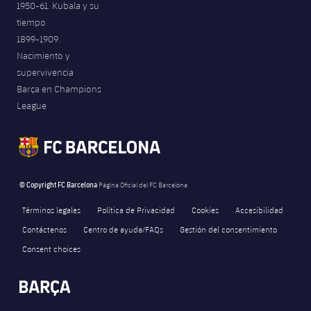
1950-61. Kubala y su
Jugadores
Noticias
Apúntate a las amateurs
tiempo
plusicon
más
1899-1909.
Calendario
Voleibol masculino
Apúntate a las amateurs
Nacimiento y
PLUSICON
MÁS
supervivencia
Resultados
Voleibol femenino
Barça en Champions
Carnet de las Secciones Amateurs
League of Legends
League
Clasificaciones
VALORANT Rising
Fotos
VALORANT Game Changers
© Copyright FC Barcelona
Página Oficial del FC Barcelona
eFootball
Términos legales
Política de Privacidad
Cookies
Accesibilidad
Contáctenos
Centro de ayuda/FAQs
Gestión del consentimiento
Consent choices