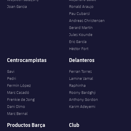
plusicon
más
Servicios Médicos
Acreditaciones
Fotos
Joan Garcia
Ronald Araujo
Fotos
Infantil A
Entradas
SUB8 B
Calendario
Pau Cubarsí
Campus Verano
Actualidad
Accesibilidad
Historia
Instalaciones
Andreas Christensen
Infantil B
Resultados
Resultados
Gerard Martín
Juvenil
PLUSICON
MÁS
Palmarés
Jules Kounde
Clasificaciones
Eric García
Jugadores
Cadete
Primer equipo
plusicon
más
Héctor Fort
Jugadors
Clasificaciones
Infantil
Centrocampistas
Delanteros
Actualidad
Barça Atlètic
plusicon
más
Fotos
Gavi
Ferran Torres
Alevín
Calendario
Actualidad
Base
Pedri
Lamine Yamal
plusicon
más
Palmarés
Fermín López
Raphinha
Entradas
Calendario
Marc Casadó
Roony Bardghji
Campus Verano
Actualidad
Historia
Frenkie de Jong
Anthony Gordon
Resultados
Resultados
Dani Olmo
Karim Adeyemi
Barça C
PLUSICON
MÁS
Marc Bernal
Clasificaciones
Jugadores
Junior
Productos Barça
Club
Información general
plusicon
más