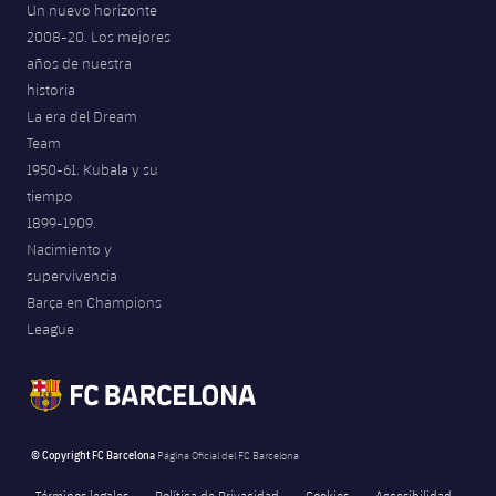
Un nuevo horizonte
Jugadores
Noticias
Apúntate a las amateurs
2008-20. Los mejores
plusicon
más
años de nuestra
Calendario
Voleibol masculino
Apúntate a las amateurs
historia
PLUSICON
MÁS
La era del Dream
Resultados
Voleibol femenino
Carnet de las Secciones Amateurs
Team
League of Legends
1950-61. Kubala y su
Clasificaciones
tiempo
VALORANT Rising
1899-1909.
Fotos
Nacimiento y
VALORANT Game Changers
supervivencia
Barça en Champions
eFootball
League
© Copyright FC Barcelona
Página Oficial del FC Barcelona
Términos legales
Política de Privacidad
Cookies
Accesibilidad