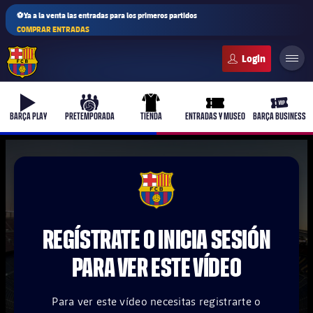
⚽Ya a la venta las entradas para los primeros partidos
COMPRAR ENTRADAS
FC Barcelona club badge
b-play
culers-ball
uniform
ticket-full
ticket-v
BARÇA PLAY
PRETEMPORADA
TIENDA
ENTRADAS Y MUSEO
BARÇA BUSINESS
PLUSICON
MÁS
FCB Barcelona badge
Primer equipo
REGÍSTRATE O INICIA SESIÓN
Femenino
plusicon
más
PARA VER ESTE VÍDEO
Actualidad
Barça Atlètic
plusicon
más
Para ver este vídeo necesitas registrarte o