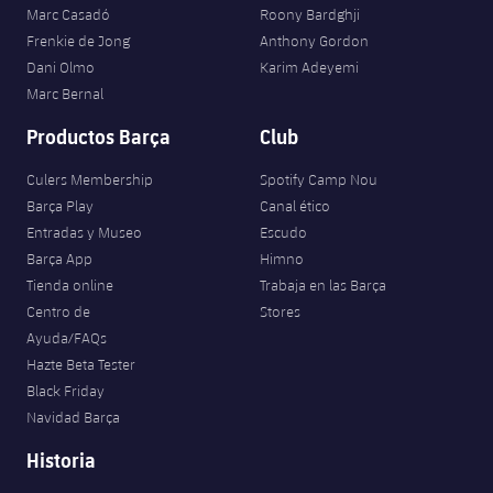
Jugadores
Marc Casadó
Roony Bardghji
Clasificaciones
Juvenil
Noticias
Atletismo
Frenkie de Jong
Anthony Gordon
plusicon
más
Fotos
Dani Olmo
Karim Adeyemi
Infantil
Actualidad
Marc Bernal
Baloncesto en silla de ruedas
plusicon
más
Historia
Productos Barça
Club
Alevín
Masculino
Actualidad
Hockey sobre hielo
plusicon
más
Palmarés
Culers Membership
Spotify Camp Nou
Femenino
Barça Play
Canal ético
Jugadores
Actualidad
Hockey hierba
plusicon
más
Entradas y Museo
Escudo
Agenda
Barça App
Himno
Calendario
Jugadores
Noticias
Patinaje artístico
Tienda online
Trabaja en las Barça
plusicon
más
Centro de
Stores
Resultados
Calendario
Hockey Hierba Masculino
Ayuda/FAQs
Escuela de Patinaje
Actualidad
Hazte Beta Tester
Clasificaciones
Resultados
Hockey Hierba Femenino
Black Friday
Plantilla
Rugby
plusicon
más
Navidad Barça
Clasificaciones
Agenda
Historia
Actualidad
Voleibol
plusicon
más