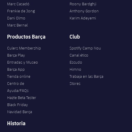
Jugadores
Marc Casadó
Roony Bardghji
Clasificaciones
Juvenil
Noticias
Atletismo
Frenkie de Jong
Anthony Gordon
plusicon
más
Fotos
Dani Olmo
Karim Adeyemi
Infantil
Actualidad
Marc Bernal
Baloncesto en silla de ruedas
plusicon
más
Historia
Productos Barça
Club
Alevín
Masculino
Actualidad
Hockey sobre hielo
plusicon
más
Palmarés
Culers Membership
Spotify Camp Nou
Femenino
Barça Play
Canal ético
Jugadores
Actualidad
Hockey hierba
plusicon
más
Entradas y Museo
Escudo
Agenda
Barça App
Himno
Calendario
Jugadores
Noticias
Patinaje artístico
Tienda online
Trabaja en las Barça
plusicon
más
Centro de
Stores
Resultados
Calendario
Hockey Hierba Masculino
Ayuda/FAQs
Escuela de Patinaje
Actualidad
Hazte Beta Tester
Clasificaciones
Resultados
Hockey Hierba Femenino
Black Friday
Plantilla
Rugby
plusicon
más
Navidad Barça
Clasificaciones
Agenda
Historia
Actualidad
Voleibol
plusicon
más