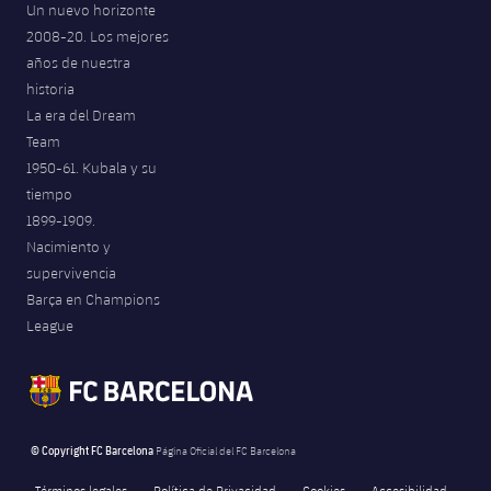
Un nuevo horizonte
Jugadores
Noticias
Apúntate a las amateurs
2008-20. Los mejores
plusicon
más
años de nuestra
Calendario
Voleibol masculino
Apúntate a las amateurs
historia
PLUSICON
MÁS
La era del Dream
Resultados
Voleibol femenino
Carnet de las Secciones Amateurs
Team
League of Legends
1950-61. Kubala y su
Clasificaciones
tiempo
VALORANT Rising
1899-1909.
Fotos
Nacimiento y
VALORANT Game Changers
supervivencia
Barça en Champions
eFootball
League
© Copyright FC Barcelona
Página Oficial del FC Barcelona
Términos legales
Política de Privacidad
Cookies
Accesibilidad