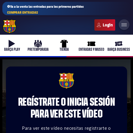
⚽Ya a la venta las entradas para los primeros partidos
COMPRAR ENTRADAS
FC Barcelona club badge
b-play
culers-ball
uniform
ticket-full
ticket-v
BARÇA PLAY
PRETEMPORADA
TIENDA
ENTRADAS Y MUSEO
BARÇA BUSINESS
PLUSICON
MÁS
FCB Barcelona badge
Primer equipo
REGÍSTRATE O INICIA SESIÓN
Femenino
plusicon
más
PARA VER ESTE VÍDEO
Actualidad
Barça Atlètic
plusicon
más
Para ver este vídeo necesitas registrarte o